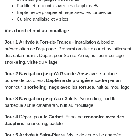
Paddle et rencontre avec les dauphins 🐬
Baptême de plongée et nage avec les tortues 🐢
Cuisine antillaise et visites
Vie à bord et nuit au mouillage
Jour 1
Arrivée à Fort-de-France
- Installation à bord et
présentation de l’équipage. Préparation du séjour et avitaillement
des catamarans. Départ pour Sainte-Anne, nuit au mouillage,
snorkeling, visite du village.
Jour 2
Navigation jusqu’à Grande-Anse
avec sa plage
bordée de cocotiers.
Baptême de plongée
encadré par un
moniteur,
snorkeling
,
nage avec les tortues
, nuit au mouillage.
Jour 3
Navigation jusqu’aux 3 ilets
. Snorkeling, paddle,
barbecue sur le catamaran, nuit au mouillage.
Jour 4
Départ pour
le Carbet
. Essai de
rencontre avec des
dauphins
, snorkeling, paddle.
Jour 5
Arrivée à Saint-Pierre
. Visite de cette ville chargée