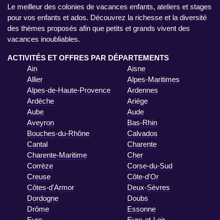
Le meilleur des colonies de vacances enfants, ateliers et stages
pour vos enfants et ados. Découvrez la richesse et la diversité
des thèmes proposés afin que petits et grands vivent des
vacances inoubliables.
ACTIVITÉS ET OFFRES PAR DÉPARTEMENTS
Ain
Aisne
Allier
Alpes-Maritimes
Alpes-de-Haute-Provence
Ardennes
Ardèche
Ariège
Aube
Aude
Aveyron
Bas-Rhin
Bouches-du-Rhône
Calvados
Cantal
Charente
Charente-Maritime
Cher
Corrèze
Corse-du-Sud
Creuse
Côte-d'Or
Côtes-d'Armor
Deux-Sèvres
Dordogne
Doubs
Drôme
Essonne
Eure
Eure-et-Loir