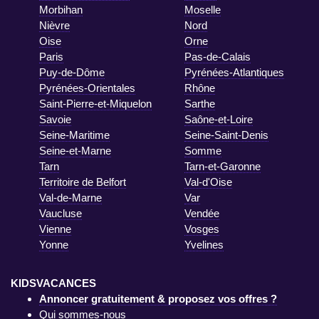
Morbihan
Moselle
Nièvre
Nord
Oise
Orne
Paris
Pas-de-Calais
Puy-de-Dôme
Pyrénées-Atlantiques
Pyrénées-Orientales
Rhône
Saint-Pierre-et-Miquelon
Sarthe
Savoie
Saône-et-Loire
Seine-Maritime
Seine-Saint-Denis
Seine-et-Marne
Somme
Tarn
Tarn-et-Garonne
Territoire de Belfort
Val-d'Oise
Val-de-Marne
Var
Vaucluse
Vendée
Vienne
Vosges
Yonne
Yvelines
KIDSVACANCES
Annoncer gratuitement & proposez vos offres ?
Qui sommes-nous