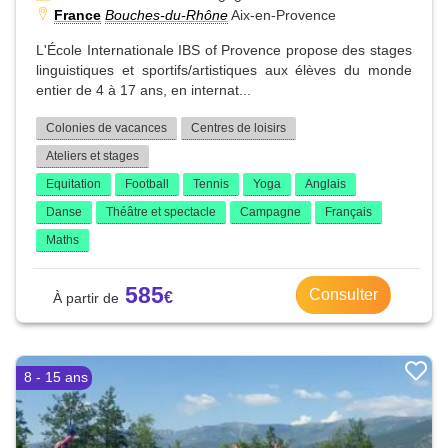
France
Bouches-du-Rhône
Aix-en-Provence
L'École Internationale IBS of Provence propose des stages
linguistiques et sportifs/artistiques aux élèves du monde
entier de 4 à 17 ans, en internat...
Colonies de vacances
Centres de loisirs
Ateliers et stages
Equitation
Football
Tennis
Yoga
Anglais
Danse
Théâtre et spectacle
Campagne
Français
Maths
585
Consulter
8 - 15 ans