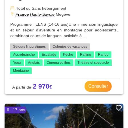
Hôtel ou Sans hebergement
France
Haute-Savoie
Megève
Programme TEENS (14-16 ans)Une immersion linguistique
et un séjour d’aventure en montagne pour adolescents,
combinant cours de langues, activités à...
Séjours linguistiques
Colonies de vacances
Accrobranche
Escalade
Pêche
Rafting
Rando
Yoga
Anglais
Cinéma et films
Théâtre et spectacle
Montagne
2 970
Consulter
6 - 17 ans