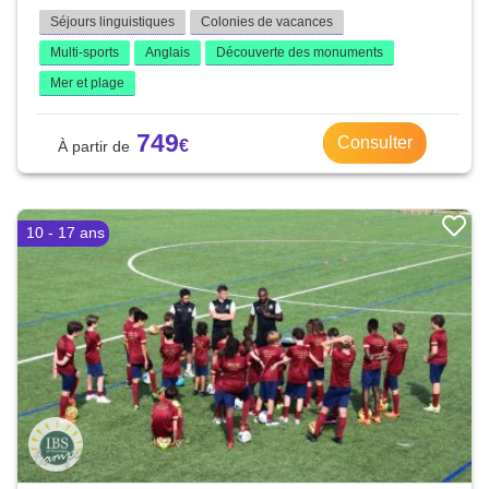
Séjours linguistiques
Colonies de vacances
Multi-sports
Anglais
Découverte des monuments
Mer et plage
749
Consulter
10 - 17 ans