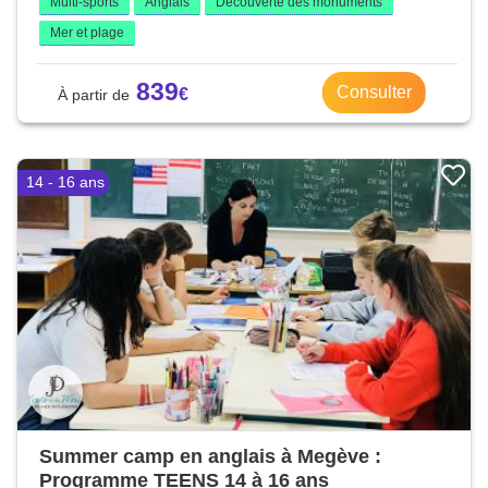
Multi-sports
Anglais
Découverte des monuments
Mer et plage
839
Consulter
14 - 16 ans
Summer camp en anglais à Megève :
Programme TEENS 14 à 16 ans