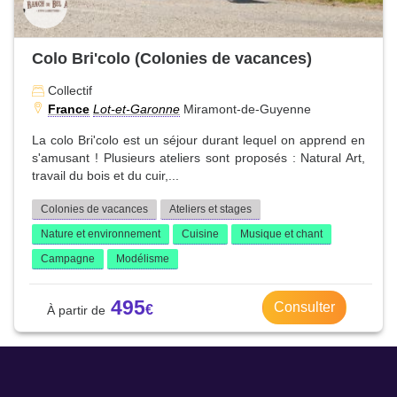
Colo Bri'colo (Colonies de vacances)
Collectif
France
Lot-et-Garonne
Miramont-de-Guyenne
La colo Bri'colo est un séjour durant lequel on apprend en
s'amusant ! Plusieurs ateliers sont proposés : Natural Art,
travail du bois et du cuir,...
Colonies de vacances
Ateliers et stages
Nature et environnement
Cuisine
Musique et chant
Campagne
Modélisme
495
Consulter