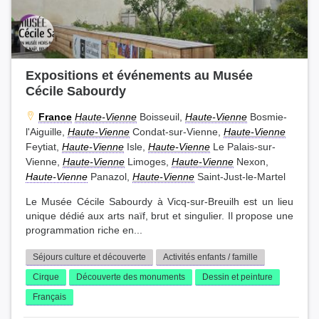
Expositions et événements au Musée
Cécile Sabourdy
France
Haute-Vienne
Boisseuil,
Haute-Vienne
Bosmie-
l'Aiguille,
Haute-Vienne
Condat-sur-Vienne,
Haute-Vienne
Feytiat,
Haute-Vienne
Isle,
Haute-Vienne
Le Palais-sur-
Vienne,
Haute-Vienne
Limoges,
Haute-Vienne
Nexon,
Haute-Vienne
Panazol,
Haute-Vienne
Saint-Just-le-Martel
Le Musée Cécile Sabourdy à Vicq-sur-Breuilh est un lieu
unique dédié aux arts naïf, brut et singulier. Il propose une
programmation riche en...
Séjours culture et découverte
Activités enfants / famille
Cirque
Découverte des monuments
Dessin et peinture
Français