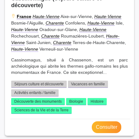
découverte)
France
Haute-Vienne
Aixe-sur-Vienne,
Haute-Vienne
Bosmie-l'Aiguille,
Charente
Confolens,
Haute-Vienne
Isle,
Haute-Vienne
Oradour-sur-Glane,
Haute-Vienne
Rochechouart,
Charente
Roumazières-Loubert,
Haute-
Vienne
Saint-Junien,
Charente
Terres-de-Haute-Charente,
Haute-Vienne
Verneuil-sur-Vienne
Cassinomagus, situé à Chassenon, est un parc
archéologique qui abrite les thermes gallo-romains les plus
monumentaux de France. Ce site exceptionnel...
Séjours culture et découverte
Vacances en famille
Activités enfants / famille
Découverte des monuments
Biologie
Histoire
Sciences de la Vie et de la Terre
Consulter