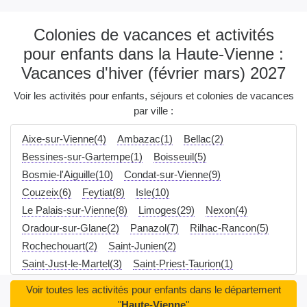
Colonies de vacances et activités
pour enfants dans la Haute-Vienne :
Vacances d'hiver (février mars) 2027
Voir les activités pour enfants, séjours et colonies de vacances
par ville :
Aixe-sur-Vienne(4)
Ambazac(1)
Bellac(2)
Bessines-sur-Gartempe(1)
Boisseuil(5)
Bosmie-l'Aiguille(10)
Condat-sur-Vienne(9)
Couzeix(6)
Feytiat(8)
Isle(10)
Le Palais-sur-Vienne(8)
Limoges(29)
Nexon(4)
Oradour-sur-Glane(2)
Panazol(7)
Rilhac-Rancon(5)
Rochechouart(2)
Saint-Junien(2)
Saint-Just-le-Martel(3)
Saint-Priest-Taurion(1)
Saint-Yrieix-la-Perche(3)
Verneuil-sur-Vienne(8)
Voir toutes les activités pour enfants dans le département
"
Haute-Vienne
"