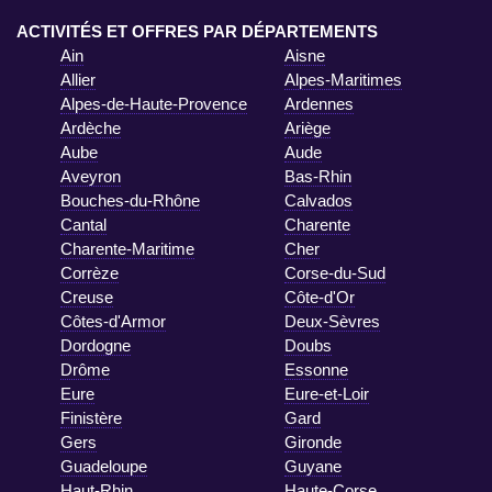
ACTIVITÉS ET OFFRES PAR DÉPARTEMENTS
Ain
Aisne
Allier
Alpes-Maritimes
Alpes-de-Haute-Provence
Ardennes
Ardèche
Ariège
Aube
Aude
Aveyron
Bas-Rhin
Bouches-du-Rhône
Calvados
Cantal
Charente
Charente-Maritime
Cher
Corrèze
Corse-du-Sud
Creuse
Côte-d'Or
Côtes-d'Armor
Deux-Sèvres
Dordogne
Doubs
Drôme
Essonne
Eure
Eure-et-Loir
Finistère
Gard
Gers
Gironde
Guadeloupe
Guyane
Haut-Rhin
Haute-Corse