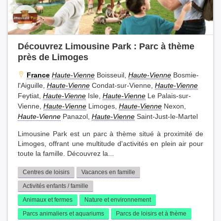
Découvrez Limousine Park : Parc à thème
près de Limoges
France
Haute-Vienne
Boisseuil,
Haute-Vienne
Bosmie-
l'Aiguille,
Haute-Vienne
Condat-sur-Vienne,
Haute-Vienne
Feytiat,
Haute-Vienne
Isle,
Haute-Vienne
Le Palais-sur-
Vienne,
Haute-Vienne
Limoges,
Haute-Vienne
Nexon,
Haute-Vienne
Panazol,
Haute-Vienne
Saint-Just-le-Martel
Limousine Park est un parc à thème situé à proximité de
Limoges, offrant une multitude d'activités en plein air pour
toute la famille. Découvrez la...
Centres de loisirs
Vacances en famille
Activités enfants / famille
Animaux et fermes
Nature et environnement
Parcs animaliers et aquariums
Parcs de loisirs et à thème