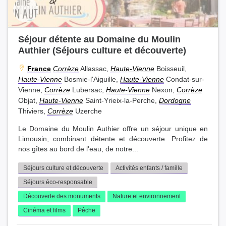
Séjour détente au Domaine du Moulin
Authier (Séjours culture et découverte)
France
Corrèze
Allassac,
Haute-Vienne
Boisseuil,
Haute-Vienne
Bosmie-l'Aiguille,
Haute-Vienne
Condat-sur-
Vienne,
Corrèze
Lubersac,
Haute-Vienne
Nexon,
Corrèze
Objat,
Haute-Vienne
Saint-Yrieix-la-Perche,
Dordogne
Thiviers,
Corrèze
Uzerche
Le Domaine du Moulin Authier offre un séjour unique en
Limousin, combinant détente et découverte. Profitez de
nos gîtes au bord de l'eau, de notre...
Séjours culture et découverte
Activités enfants / famille
Séjours éco-responsable
Découverte des monuments
Nature et environnement
Cinéma et films
Pêche