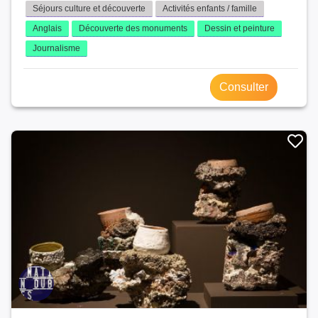
Séjours culture et découverte
Activités enfants / famille
Anglais
Découverte des monuments
Dessin et peinture
Journalisme
Consulter