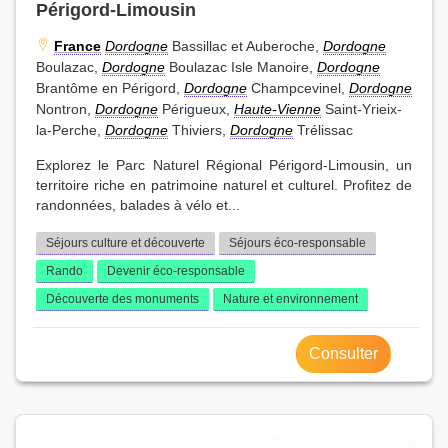
Périgord-Limousin
France
Dordogne
Bassillac et Auberoche,
Dordogne
Boulazac,
Dordogne
Boulazac Isle Manoire,
Dordogne
Brantôme en Périgord,
Dordogne
Champcevinel,
Dordogne
Nontron,
Dordogne
Périgueux,
Haute-Vienne
Saint-Yrieix-
la-Perche,
Dordogne
Thiviers,
Dordogne
Trélissac
Explorez le Parc Naturel Régional Périgord-Limousin, un
territoire riche en patrimoine naturel et culturel. Profitez de
randonnées, balades à vélo et...
Séjours culture et découverte
Séjours éco-responsable
Rando
Devenir éco-responsable
Découverte des monuments
Nature et environnement
Consulter