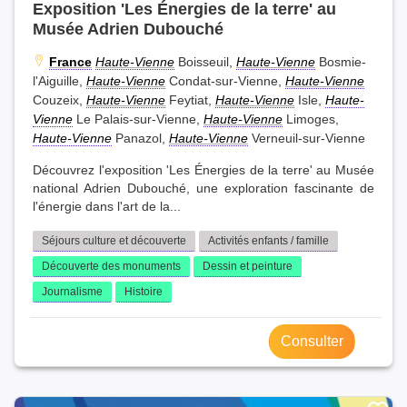
Exposition 'Les Énergies de la terre' au
Musée Adrien Dubouché
France
Haute-Vienne
Boisseuil,
Haute-Vienne
Bosmie-
l'Aiguille,
Haute-Vienne
Condat-sur-Vienne,
Haute-Vienne
Couzeix,
Haute-Vienne
Feytiat,
Haute-Vienne
Isle,
Haute-
Vienne
Le Palais-sur-Vienne,
Haute-Vienne
Limoges,
Haute-Vienne
Panazol,
Haute-Vienne
Verneuil-sur-Vienne
Découvrez l'exposition 'Les Énergies de la terre' au Musée
national Adrien Dubouché, une exploration fascinante de
l'énergie dans l'art de la...
Séjours culture et découverte
Activités enfants / famille
Découverte des monuments
Dessin et peinture
Journalisme
Histoire
Consulter