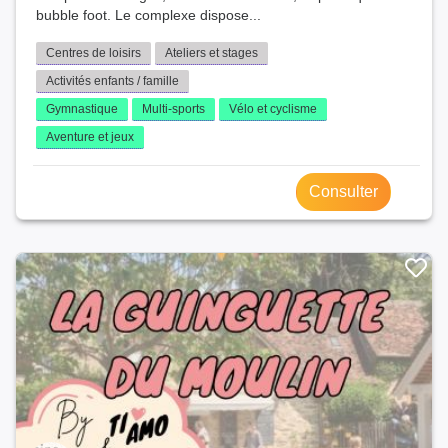
bubble foot. Le complexe dispose...
Centres de loisirs
Ateliers et stages
Activités enfants / famille
Gymnastique
Multi-sports
Vélo et cyclisme
Aventure et jeux
Consulter