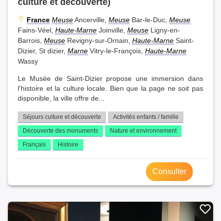
culture et découverte)
France
Meuse
Ancerville,
Meuse
Bar-le-Duc,
Meuse
Fains-Véel,
Haute-Marne
Joinville,
Meuse
Ligny-en-
Barrois,
Meuse
Revigny-sur-Ornain,
Haute-Marne
Saint-
Dizier, St dizier,
Marne
Vitry-le-François,
Haute-Marne
Wassy
Le Musée de Saint-Dizier propose une immersion dans
l'histoire et la culture locale. Bien que la page ne soit pas
disponible, la ville offre de...
Séjours culture et découverte
Activités enfants / famille
Découverte des monuments
Nature et environnement
Français
Histoire
Consulter