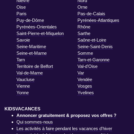
Nièvre
Nord
Oise
Orne
Paris
Pas-de-Calais
Puy-de-Dôme
Pyrénées-Atlantiques
Pyrénées-Orientales
Rhône
Saint-Pierre-et-Miquelon
Sarthe
Savoie
Saône-et-Loire
Seine-Maritime
Seine-Saint-Denis
Seine-et-Marne
Somme
Tarn
Tarn-et-Garonne
Territoire de Belfort
Val-d'Oise
Val-de-Marne
Var
Vaucluse
Vendée
Vienne
Vosges
Yonne
Yvelines
KIDSVACANCES
Annoncer gratuitement & proposez vos offres ?
Qui sommes-nous
Les activités à faire pendant les vacances d'hiver