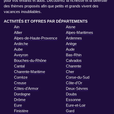
pour vos enfants et ados. Découvrez la richesse et la diversité
des thèmes proposés afin que petits et grands vivent des
vacances inoubliables.
ACTIVITÉS ET OFFRES PAR DÉPARTEMENTS
Ain
Aisne
Allier
Alpes-Maritimes
Alpes-de-Haute-Provence
Ardennes
Ardèche
Ariège
Aube
Aude
Aveyron
Bas-Rhin
Bouches-du-Rhône
Calvados
Cantal
Charente
Charente-Maritime
Cher
Corrèze
Corse-du-Sud
Creuse
Côte-d'Or
Côtes-d'Armor
Deux-Sèvres
Dordogne
Doubs
Drôme
Essonne
Eure
Eure-et-Loir
Finistère
Gard