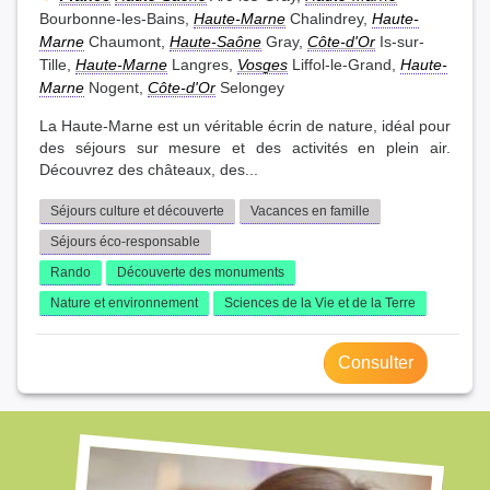
Bourbonne-les-Bains,
Haute-Marne
Chalindrey,
Haute-
Marne
Chaumont,
Haute-Saône
Gray,
Côte-d'Or
Is-sur-
Tille,
Haute-Marne
Langres,
Vosges
Liffol-le-Grand,
Haute-
Marne
Nogent,
Côte-d'Or
Selongey
La Haute-Marne est un véritable écrin de nature, idéal pour
des séjours sur mesure et des activités en plein air.
Découvrez des châteaux, des...
Séjours culture et découverte
Vacances en famille
Séjours éco-responsable
Rando
Découverte des monuments
Nature et environnement
Sciences de la Vie et de la Terre
Consulter