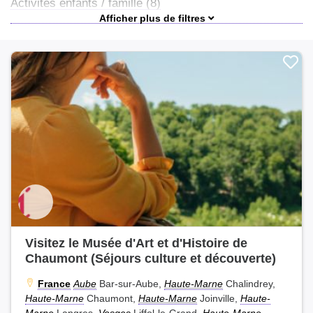
Activités enfants / famille (8)
Ateliers et stages (1)
Séjours éco-responsable (1)
Vacances en famille (1)
Visitez le Musée d'Art et d'Histoire de
Chaumont (Séjours culture et découverte)
France
Aube
Bar-sur-Aube,
Haute-Marne
Chalindrey,
Haute-Marne
Chaumont,
Haute-Marne
Joinville,
Haute-
Marne
Langres,
Vosges
Liffol-le-Grand,
Haute-Marne