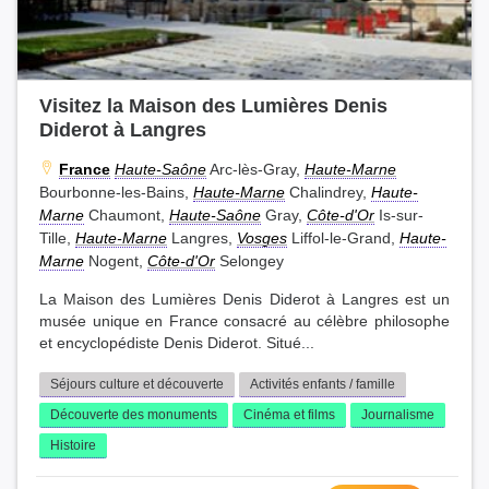
Visitez la Maison des Lumières Denis
Diderot à Langres
France
Haute-Saône
Arc-lès-Gray,
Haute-Marne
Bourbonne-les-Bains,
Haute-Marne
Chalindrey,
Haute-
Marne
Chaumont,
Haute-Saône
Gray,
Côte-d'Or
Is-sur-
Tille,
Haute-Marne
Langres,
Vosges
Liffol-le-Grand,
Haute-
Marne
Nogent,
Côte-d'Or
Selongey
La Maison des Lumières Denis Diderot à Langres est un
musée unique en France consacré au célèbre philosophe
et encyclopédiste Denis Diderot. Situé...
Séjours culture et découverte
Activités enfants / famille
Découverte des monuments
Cinéma et films
Journalisme
Histoire