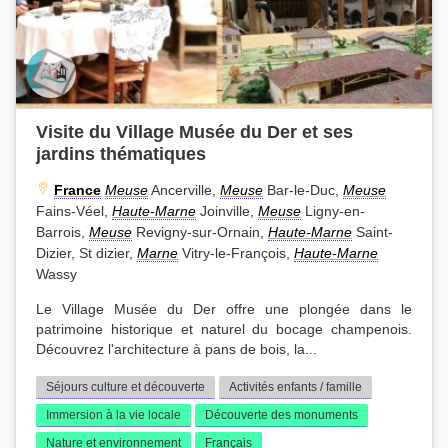
Visite du Village Musée du Der et ses
jardins thématiques
France
Meuse
Ancerville,
Meuse
Bar-le-Duc,
Meuse
Fains-Véel,
Haute-Marne
Joinville,
Meuse
Ligny-en-
Barrois,
Meuse
Revigny-sur-Ornain,
Haute-Marne
Saint-
Dizier, St dizier,
Marne
Vitry-le-François,
Haute-Marne
Wassy
Le Village Musée du Der offre une plongée dans le
patrimoine historique et naturel du bocage champenois.
Découvrez l'architecture à pans de bois, la...
Séjours culture et découverte
Activités enfants / famille
Immersion à la vie locale
Découverte des monuments
Nature et environnement
Français