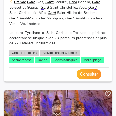
France
Gard
Alès,
Gard
Anduze,
Gard
Bagard,
Gard
Boisset-et-Gaujac,
Gard
Saint-Christol-lez-Alès,
Gard
Saint-Christol-lès-Alès,
Gard
Saint-Hilaire-de-Brethmas,
Gard
Saint-Martin-de-Valgalgues,
Gard
Saint-Privat-des-
Vieux, Vézénobres
Le parc Tyroliane à Saint-Christol offre une expérience
accrobranche unique avec 23 parcours progressifs et plus
de 220 ateliers, incluant des...
Centres de loisirs
Activités enfants / famille
Accrobranche
Rando
Sports nautiques
Mer et plage
Consulter