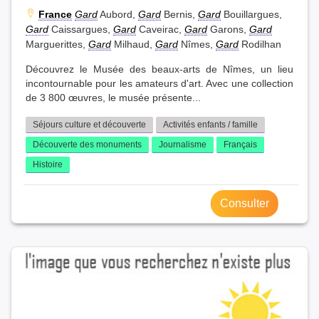
France
Gard
Aubord,
Gard
Bernis,
Gard
Bouillargues,
Gard
Caissargues,
Gard
Caveirac,
Gard
Garons,
Gard
Marguerittes,
Gard
Milhaud,
Gard
Nîmes,
Gard
Rodilhan
Découvrez le Musée des beaux-arts de Nîmes, un lieu
incontournable pour les amateurs d'art. Avec une collection
de 3 800 œuvres, le musée présente...
Séjours culture et découverte
Activités enfants / famille
Découverte des monuments
Journalisme
Français
Histoire
Consulter