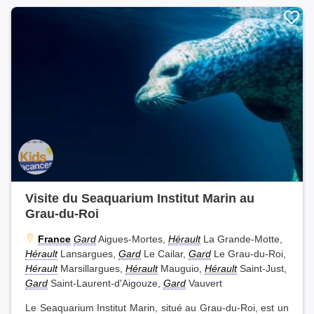
Visite du Seaquarium Institut Marin au
Grau-du-Roi
France
Gard
Aigues-Mortes,
Hérault
La Grande-Motte,
Hérault
Lansargues,
Gard
Le Cailar,
Gard
Le Grau-du-Roi,
Hérault
Marsillargues,
Hérault
Mauguio,
Hérault
Saint-Just,
Gard
Saint-Laurent-d'Aigouze,
Gard
Vauvert
Le Seaquarium Institut Marin, situé au Grau-du-Roi, est un