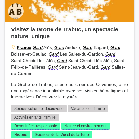
Visitez la Grotte de Trabuc, un spectacle
naturel unique
France
Gard
Alès,
Gard
Anduze,
Gard
Bagard,
Gard
Boisset-et-Gaujac,
Gard
Les Salles-du-Gardon,
Gard
Saint-Christol-lez-Alès,
Gard
Saint-Christol-lès-Alès, Saint-
Félix-de-Pallières,
Gard
Saint-Jean-du-Gard,
Gard
Salles-
du-Gardon
La Grotte de Trabuc, située au cœur des Cévennes, offre
une expérience inoubliable avec ses visites thématiques et
interactives. Découvrez le mystère...
Séjours culture et découverte
Vacances en famille
Activités enfants / famille
Devenir éco-responsable
Nature et environnement
Histoire
Sciences de la Vie et de la Terre