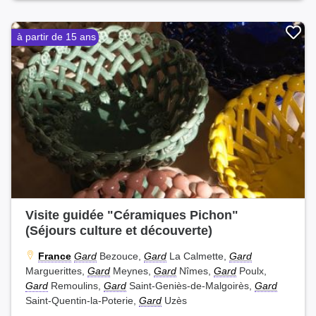
à partir de 15 ans
Visite guidée "Céramiques Pichon"
(Séjours culture et découverte)
France
Gard
Bezouce,
Gard
La Calmette,
Gard
Marguerittes,
Gard
Meynes,
Gard
Nîmes,
Gard
Poulx,
Gard
Remoulins,
Gard
Saint-Geniès-de-Malgoirès,
Gard
Saint-Quentin-la-Poterie,
Gard
Uzès