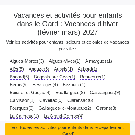
Vacances et activités pour enfants
dans le Gard : Vacances d'hiver
(février mars) 2027
Voir les activités pour enfants, séjours et colonies de vacances
par ville :
Aigues-Mortes(3)
Aigues-Vives(1)
Aimargues(1)
Alès(5)
Anduze(5)
Aubais(1)
Aubord(1)
Bagard(6)
Bagnols-sur-Cèze(1)
Beaucaire(1)
Bernis(9)
Bessèges(4)
Bezouce(1)
Boisset-et-Gaujac(4)
Bouillargues(9)
Caissargues(9)
Calvisson(1)
Caveirac(9)
Clarensac(6)
Fourques(3)
Gallargues-le-Montueux(2)
Garons(3)
La Calmette(1)
La Grand-Combe(4)
Laudun-l'Ardoise(2)
Le Cailar(2)
Le Grau-du-Roi(3)
Voir toutes les activités pour enfants dans le département
Le Vigan(1)
Les Angles(2)
Les Salles-du-Gardon(7)
"
Gard
"