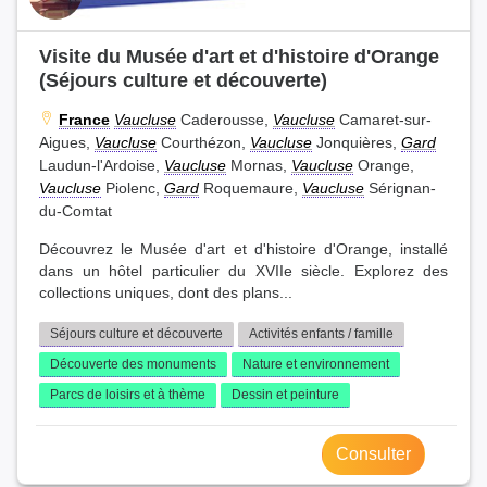
Visite du Musée d'art et d'histoire d'Orange
(Séjours culture et découverte)
France
Vaucluse
Caderousse,
Vaucluse
Camaret-sur-
Aigues,
Vaucluse
Courthézon,
Vaucluse
Jonquières,
Gard
Laudun-l'Ardoise,
Vaucluse
Mornas,
Vaucluse
Orange,
Vaucluse
Piolenc,
Gard
Roquemaure,
Vaucluse
Sérignan-
du-Comtat
Découvrez le Musée d'art et d'histoire d'Orange, installé
dans un hôtel particulier du XVIIe siècle. Explorez des
collections uniques, dont des plans...
Séjours culture et découverte
Activités enfants / famille
Découverte des monuments
Nature et environnement
Parcs de loisirs et à thème
Dessin et peinture
Consulter