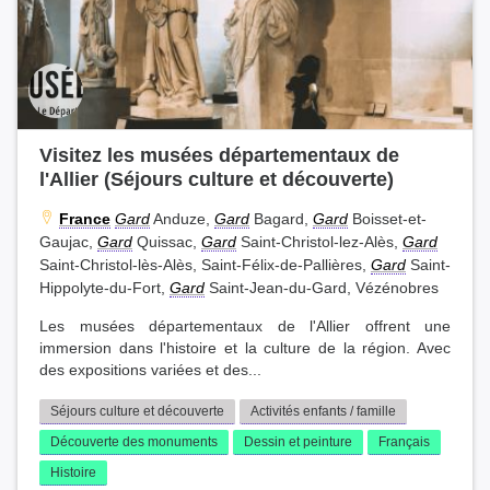
Visitez les musées départementaux de
l'Allier (Séjours culture et découverte)
France
Gard
Anduze,
Gard
Bagard,
Gard
Boisset-et-
Gaujac,
Gard
Quissac,
Gard
Saint-Christol-lez-Alès,
Gard
Saint-Christol-lès-Alès, Saint-Félix-de-Pallières,
Gard
Saint-
Hippolyte-du-Fort,
Gard
Saint-Jean-du-Gard, Vézénobres
Les musées départementaux de l'Allier offrent une
immersion dans l'histoire et la culture de la région. Avec
des expositions variées et des...
Séjours culture et découverte
Activités enfants / famille
Découverte des monuments
Dessin et peinture
Français
Histoire