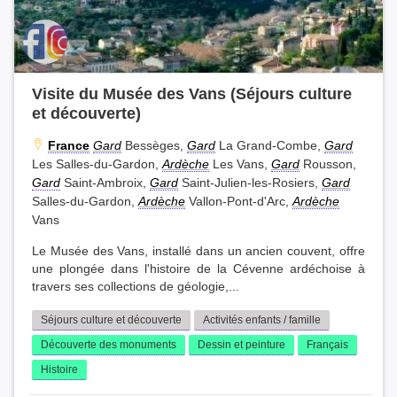
Visite du Musée des Vans (Séjours culture
et découverte)
France
Gard
Bessèges,
Gard
La Grand-Combe,
Gard
Les Salles-du-Gardon,
Ardèche
Les Vans,
Gard
Rousson,
Gard
Saint-Ambroix,
Gard
Saint-Julien-les-Rosiers,
Gard
Salles-du-Gardon,
Ardèche
Vallon-Pont-d'Arc,
Ardèche
Vans
Le Musée des Vans, installé dans un ancien couvent, offre
une plongée dans l'histoire de la Cévenne ardéchoise à
travers ses collections de géologie,...
Séjours culture et découverte
Activités enfants / famille
Découverte des monuments
Dessin et peinture
Français
Histoire