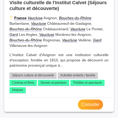
Visite culturelle de l'Institut Calvet (Séjours
culture et découverte)
France
Vaucluse
Avignon,
Bouches-du-Rhône
Barbentane,
Vaucluse
Châteauneuf-de-Gadagne,
Bouches-du-Rhône
Châteaurenard,
Vaucluse
Le Pontet,
Gard
Les Angles,
Vaucluse
Morières-lès-Avignon,
Bouches-du-Rhône
Rognonas,
Vaucluse
Vedène,
Gard
Villeneuve-lès-Avignon
L'Institut Calvet d'Avignon est une institution culturelle
d'exception, fondée en 1810, qui propose de découvrir un
patrimoine provençal unique à...
Séjours culture et découverte
Activités enfants / famille
Cinéma et films
Dessin et peinture
Théâtre et spectacle
Histoire
Consulter