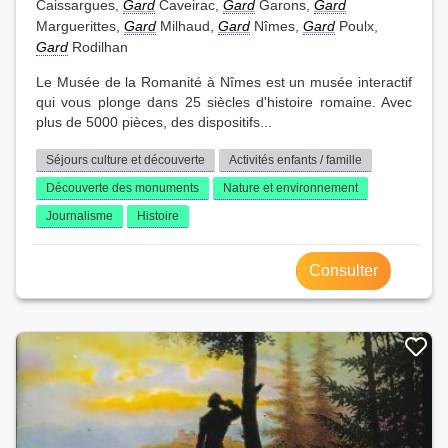
Caissargues,
Gard
Caveirac,
Gard
Garons,
Gard
Marguerittes,
Gard
Milhaud,
Gard
Nîmes,
Gard
Poulx,
Gard
Rodilhan
Le Musée de la Romanité à Nîmes est un musée interactif
qui vous plonge dans 25 siècles d'histoire romaine. Avec
plus de 5000 pièces, des dispositifs...
Séjours culture et découverte
Activités enfants / famille
Découverte des monuments
Nature et environnement
Journalisme
Histoire
Consulter