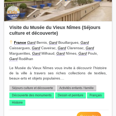
Visite du Musée du Vieux Nîmes (Séjours
culture et découverte)
France
Gard
Bernis,
Gard
Bouillargues,
Gard
Caissargues,
Gard
Caveirac,
Gard
Clarensac,
Gard
Marguerittes,
Gard
Milhaud,
Gard
Nîmes,
Gard
Poulx,
Gard
Rodilhan
Le Musée du Vieux Nîmes vous invite à découvrir l'histoire
de la ville à travers ses riches collections de textiles,
beaux-arts et objets populaires....
Séjours culture et découverte
Activités enfants / famille
Découverte des monuments
Dessin et peinture
Français
Histoire