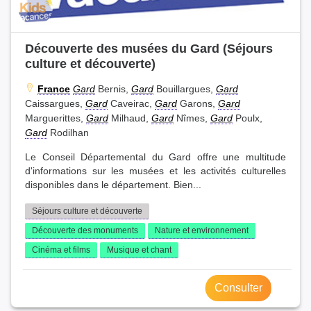
Découverte des musées du Gard (Séjours
culture et découverte)
France
Gard
Bernis,
Gard
Bouillargues,
Gard
Caissargues,
Gard
Caveirac,
Gard
Garons,
Gard
Marguerittes,
Gard
Milhaud,
Gard
Nîmes,
Gard
Poulx,
Gard
Rodilhan
Le Conseil Départemental du Gard offre une multitude
d'informations sur les musées et les activités culturelles
disponibles dans le département. Bien...
Séjours culture et découverte
Découverte des monuments
Nature et environnement
Cinéma et films
Musique et chant
Consulter