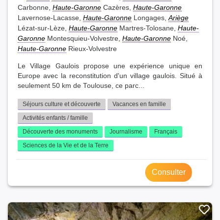
Carbonne,
Haute-Garonne
Cazères,
Haute-Garonne
Lavernose-Lacasse,
Haute-Garonne
Longages,
Ariège
Lézat-sur-Lèze,
Haute-Garonne
Martres-Tolosane,
Haute-
Garonne
Montesquieu-Volvestre,
Haute-Garonne
Noé,
Haute-Garonne
Rieux-Volvestre
Le Village Gaulois propose une expérience unique en
Europe avec la reconstitution d'un village gaulois. Situé à
seulement 50 km de Toulouse, ce parc...
Séjours culture et découverte
Vacances en famille
Activités enfants / famille
Découverte des monuments
Journalisme
Français
Sciences de la Vie et de la Terre
Consulter