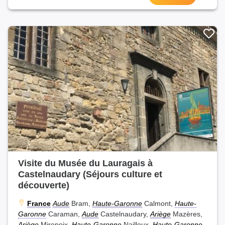
Visite du Musée du Lauragais à
Castelnaudary (Séjours culture et
découverte)
France
Aude
Bram,
Haute-Garonne
Calmont,
Haute-
Garonne
Caraman,
Aude
Castelnaudary,
Ariège
Mazères,
Ariège
Mirepoix,
Haute-Garonne
Nailloux,
Haute-Garonne