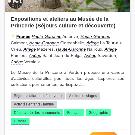
Expositions et ateliers au Musée de la
Princerie (Séjours culture et découverte)
France
Haute-Garonne
Auterive,
Haute-Garonne
Calmont,
Haute-Garonne
Cintegabelle,
Ariège
La Tour-du-
Crieu,
Ariège
Mazères,
Haute-Garonne
Nailloux,
Ariège
Pamiers,
Ariège
Saint-Jean-du-Falga,
Ariège
Saverdun,
Ariège
Verniolle
Le Musée de la Princerie à Verdun propose une variété
d'activités culturelles pour tous les âges. Explorez ses
collections permanentes, participez à...
Séjours culture et découverte
Ateliers et stages
Activités enfants / famille
Découverte des monuments
Français
Géographie
Histoire