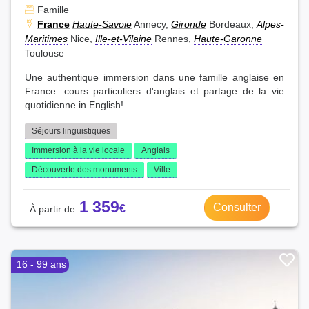
Famille
France
Haute-Savoie
Annecy,
Gironde
Bordeaux,
Alpes-
Maritimes
Nice,
Ille-et-Vilaine
Rennes,
Haute-Garonne
Toulouse
Une authentique immersion dans une famille anglaise en
France: cours particuliers d'anglais et partage de la vie
quotidienne in English!
Séjours linguistiques
Immersion à la vie locale
Anglais
Découverte des monuments
Ville
1 359
Consulter
16 - 99 ans