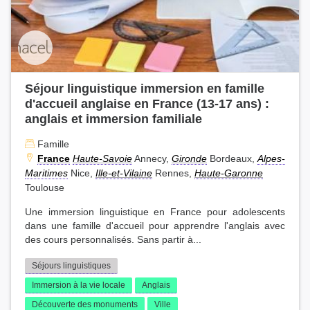
Colonies de vacances (2)
Colonies sportives (2)
Séjour linguistique immersion en famille
d'accueil anglaise en France (13-17 ans) :
anglais et immersion familiale
Famille
France
Haute-Savoie
Annecy,
Gironde
Bordeaux,
Alpes-
Maritimes
Nice,
Ille-et-Vilaine
Rennes,
Haute-Garonne
Toulouse
Une immersion linguistique en France pour adolescents
dans une famille d'accueil pour apprendre l'anglais avec
des cours personnalisés. Sans partir à...
Séjours linguistiques
Immersion à la vie locale
Anglais
Découverte des monuments
Ville