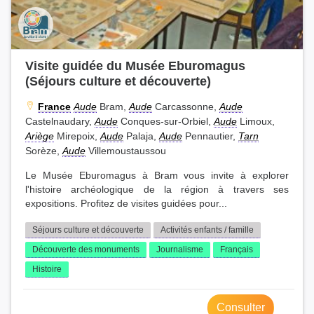
Visite guidée du Musée Eburomagus
(Séjours culture et découverte)
France
Aude
Bram,
Aude
Carcassonne,
Aude
Castelnaudary,
Aude
Conques-sur-Orbiel,
Aude
Limoux,
Ariège
Mirepoix,
Aude
Palaja,
Aude
Pennautier,
Tarn
Sorèze,
Aude
Villemoustaussou
Le Musée Eburomagus à Bram vous invite à explorer
l'histoire archéologique de la région à travers ses
expositions. Profitez de visites guidées pour...
Séjours culture et découverte
Activités enfants / famille
Découverte des monuments
Journalisme
Français
Histoire
Consulter