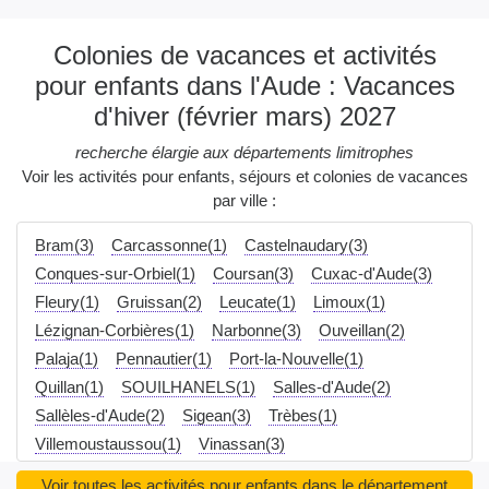
Colonies de vacances et activités
pour enfants dans l'Aude : Vacances
d'hiver (février mars) 2027
recherche élargie aux départements limitrophes
Voir les activités pour enfants, séjours et colonies de vacances
par ville :
Bram(3)
Carcassonne(1)
Castelnaudary(3)
Conques-sur-Orbiel(1)
Coursan(3)
Cuxac-d'Aude(3)
Fleury(1)
Gruissan(2)
Leucate(1)
Limoux(1)
Lézignan-Corbières(1)
Narbonne(3)
Ouveillan(2)
Palaja(1)
Pennautier(1)
Port-la-Nouvelle(1)
Quillan(1)
SOUILHANELS(1)
Salles-d'Aude(2)
Sallèles-d'Aude(2)
Sigean(3)
Trèbes(1)
Villemoustaussou(1)
Vinassan(3)
Voir toutes les activités pour enfants dans le département