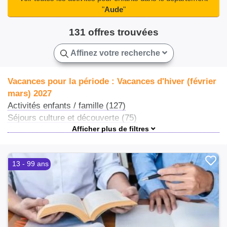
"
Aude
"
131 offres trouvées
Affinez votre recherche
Vacances pour la période : Vacances d'hiver (février
mars) 2027
Activités enfants / famille (127)
Séjours culture et découverte (75)
Ateliers et stages (57)
Ateliers et activités (22)
Centres de loisirs (20)
13 - 99 ans
Séjours éco-responsable (14)
Vacances en famille (14)
Stages sportifs (9)
Cours particuliers chez le professeur (3)
Séjours linguistiques (3)