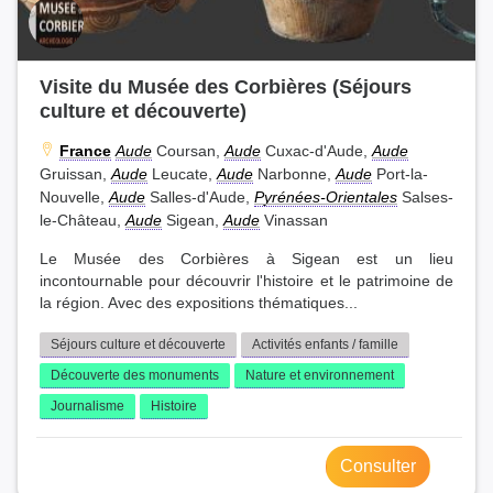
Visite du Musée des Corbières (Séjours
culture et découverte)
France
Aude
Coursan,
Aude
Cuxac-d'Aude,
Aude
Gruissan,
Aude
Leucate,
Aude
Narbonne,
Aude
Port-la-
Nouvelle,
Aude
Salles-d'Aude,
Pyrénées-Orientales
Salses-
le-Château,
Aude
Sigean,
Aude
Vinassan
Le Musée des Corbières à Sigean est un lieu
incontournable pour découvrir l'histoire et le patrimoine de
la région. Avec des expositions thématiques...
Séjours culture et découverte
Activités enfants / famille
Découverte des monuments
Nature et environnement
Journalisme
Histoire
Consulter