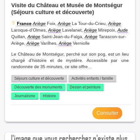
Visite du Château et Musée de Montségur
(Séjours culture et découverte)
France
Ariège
Foix,
Ariège
La Tour-du-Crieu,
Ariège
Laroque-d'Olmes,
Ariège
Lavelanet,
Ariège
Mirepoix,
Aude
Quillan,
Ariège
Saint-Jean-du-Falga,
Ariège
Tarascon-sur-
Ariège,
Ariège
Varilhes,
Ariège
Verniolle
Le Château de Montségur, perché sur son pog, est un lieu
chargé d'histoire et de mystère. Accessible par une
randonnée de 35 minutes, ce site offre...
Séjours culture et découverte
Activités enfants / famille
Découverte des monuments
Dessin et peinture
Journalisme
Histoire
Consulter