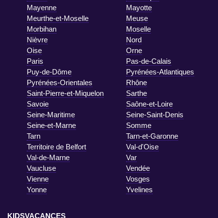
Mayenne
Mayotte
Meurthe-et-Moselle
Meuse
Morbihan
Moselle
Nièvre
Nord
Oise
Orne
Paris
Pas-de-Calais
Puy-de-Dôme
Pyrénées-Atlantiques
Pyrénées-Orientales
Rhône
Saint-Pierre-et-Miquelon
Sarthe
Savoie
Saône-et-Loire
Seine-Maritime
Seine-Saint-Denis
Seine-et-Marne
Somme
Tarn
Tarn-et-Garonne
Territoire de Belfort
Val-d'Oise
Val-de-Marne
Var
Vaucluse
Vendée
Vienne
Vosges
Yonne
Yvelines
KIDSVACANCES