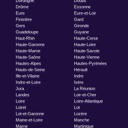
Dordogne
Doubs
Drôme
Essonne
Eure
Eure-et-Loir
Finistère
Gard
Gers
Gironde
Guadeloupe
Guyane
Haut-Rhin
Haute-Corse
Haute-Garonne
Haute-Loire
Haute-Marne
Haute-Savoie
Haute-Saône
Haute-Vienne
Hautes-Alpes
Hautes-Pyrénées
Hauts-de-Seine
Hérault
Ille-et-Vilaine
Indre
Indre-et-Loire
Isère
Jura
La Réunion
Landes
Loir-et-Cher
Loire
Loire-Atlantique
Loiret
Lot
Lot-et-Garonne
Lozère
Maine-et-Loire
Manche
Marne
Martinique