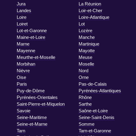
Jura
La Réunion
Landes
Loir-et-Cher
Loire
Loire-Atlantique
Loiret
Lot
Lot-et-Garonne
Lozère
Maine-et-Loire
Manche
Marne
Martinique
Mayenne
Mayotte
Meurthe-et-Moselle
Meuse
Morbihan
Moselle
Nièvre
Nord
Oise
Orne
Paris
Pas-de-Calais
Puy-de-Dôme
Pyrénées-Atlantiques
Pyrénées-Orientales
Rhône
Saint-Pierre-et-Miquelon
Sarthe
Savoie
Saône-et-Loire
Seine-Maritime
Seine-Saint-Denis
Seine-et-Marne
Somme
Tarn
Tarn-et-Garonne