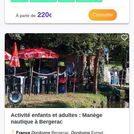
220
Consulter
Activité enfants et adultes : Manège
nautique à Bergerac
France
Dordogne
Bergerac,
Dordogne
Eymet,