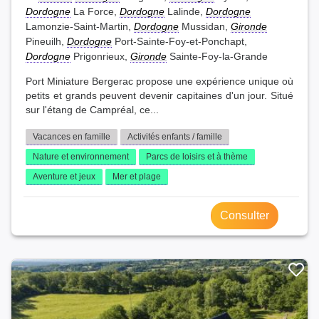
Dordogne
La Force,
Dordogne
Lalinde,
Dordogne
Lamonzie-Saint-Martin,
Dordogne
Mussidan,
Gironde
Pineuilh,
Dordogne
Port-Sainte-Foy-et-Ponchapt,
Dordogne
Prigonrieux,
Gironde
Sainte-Foy-la-Grande
Port Miniature Bergerac propose une expérience unique où
petits et grands peuvent devenir capitaines d'un jour. Situé
sur l'étang de Campréal, ce...
Vacances en famille
Activités enfants / famille
Nature et environnement
Parcs de loisirs et à thème
Aventure et jeux
Mer et plage
Consulter