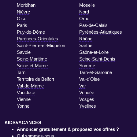
Morbihan
Moselle
Nièvre
Nord
Oise
Orne
Paris
Pas-de-Calais
Puy-de-Dôme
Pyrénées-Atlantiques
Pyrénées-Orientales
Rhône
Saint-Pierre-et-Miquelon
Sarthe
Savoie
Saône-et-Loire
Seine-Maritime
Seine-Saint-Denis
Seine-et-Marne
Somme
Tarn
Tarn-et-Garonne
Territoire de Belfort
Val-d'Oise
Val-de-Marne
Var
Vaucluse
Vendée
Vienne
Vosges
Yonne
Yvelines
KIDSVACANCES
Annoncer gratuitement & proposez vos offres ?
Qui sommes-nous