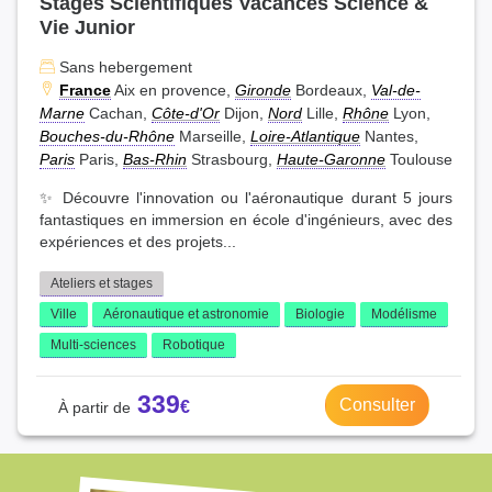
Stages Scientifiques Vacances Science &
Vie Junior
Sans hebergement
France
Aix en provence,
Gironde
Bordeaux,
Val-de-
Marne
Cachan,
Côte-d'Or
Dijon,
Nord
Lille,
Rhône
Lyon,
Bouches-du-Rhône
Marseille,
Loire-Atlantique
Nantes,
Paris
Paris,
Bas-Rhin
Strasbourg,
Haute-Garonne
Toulouse
✨ Découvre l'innovation ou l'aéronautique durant 5 jours
fantastiques en immersion en école d'ingénieurs, avec des
expériences et des projets...
Ateliers et stages
Ville
Aéronautique et astronomie
Biologie
Modélisme
Multi-sciences
Robotique
339
Consulter