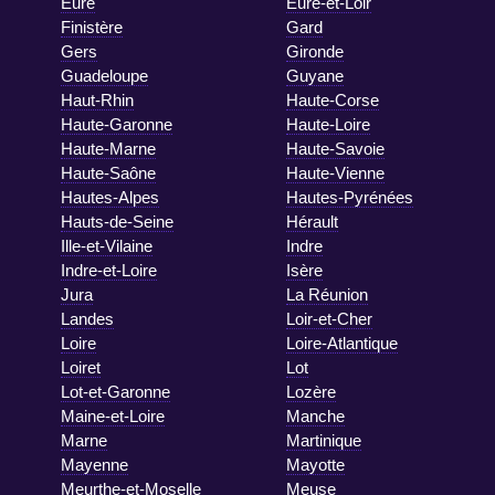
Eure
Eure-et-Loir
Finistère
Gard
Gers
Gironde
Guadeloupe
Guyane
Haut-Rhin
Haute-Corse
Haute-Garonne
Haute-Loire
Haute-Marne
Haute-Savoie
Haute-Saône
Haute-Vienne
Hautes-Alpes
Hautes-Pyrénées
Hauts-de-Seine
Hérault
Ille-et-Vilaine
Indre
Indre-et-Loire
Isère
Jura
La Réunion
Landes
Loir-et-Cher
Loire
Loire-Atlantique
Loiret
Lot
Lot-et-Garonne
Lozère
Maine-et-Loire
Manche
Marne
Martinique
Mayenne
Mayotte
Meurthe-et-Moselle
Meuse