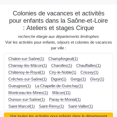
Colonies de vacances et activités
pour enfants dans la Saône-et-Loire
: Ateliers et stages Cirque
recherche élargie aux départements limitrophes
Voir les activités pour enfants, séjours et colonies de vacances
par ville :
Chalon-sur-Saône(1)
Champforgeuil(1)
Charnay-lès-Mâcon(1)
Charolles(1)
Chauffailles(1)
Châtenoy-le-Royal(1)
Ciry-le-Noble(1)
Crissey(1)
Crêches-sur-Saône(1)
Digoin(1)
Gergy(1)
Givry(1)
Gueugnon(1)
La Chapelle-de-Guinchay(1)
Montceau-les-Mines(1)
Mâcon(11)
Ouroux-sur-Saône(1)
Paray-le-Monial(1)
Saint-Marcel(1)
Saint-Rémy(1)
Saint-Vallier(1)
Sanvignes-les-Mines(1)
Varennes-le-Grand(1)
Voir toutes les activités pour enfants dans le département