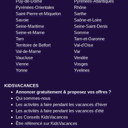
Puy-de-Dôme
Pyrénées-Atlantiques
Pyrénées-Orientales
Rhône
Saint-Pierre-et-Miquelon
Sarthe
Savoie
Saône-et-Loire
Seine-Maritime
Seine-Saint-Denis
Seine-et-Marne
Somme
Tarn
Tarn-et-Garonne
Territoire de Belfort
Val-d'Oise
Val-de-Marne
Var
Vaucluse
Vendée
Vienne
Vosges
Yonne
Yvelines
KIDSVACANCES
Annoncer gratuitement & proposez vos offres ?
Qui sommes-nous
Les activités à faire pendant les vacances d'hiver
Les activités à faire pendant les vacances d'été
Les Conseils KidsVacances
Être référencé sur KidsVacances