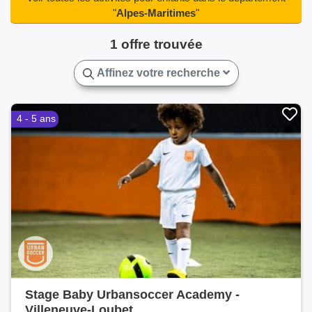
Saint-Martin-du-Var(1)
Saint-Paul-de-Vence(3)
"
Alpes-Maritimes
"
Tourrette-Levens(1)
Valbonne(4)
Vallauris(1)
1 offre trouvée
Villeneuve-Loubet(6)
Affinez votre recherche
4 - 5 ans
Stage Baby Urbansoccer Academy -
Villeneuve-Loubet