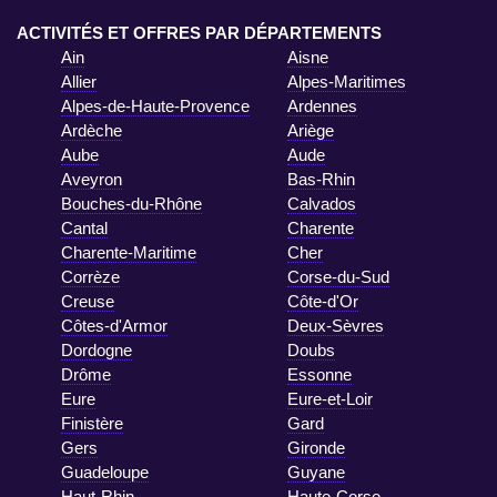
ACTIVITÉS ET OFFRES PAR DÉPARTEMENTS
Ain
Aisne
Allier
Alpes-Maritimes
Alpes-de-Haute-Provence
Ardennes
Ardèche
Ariège
Aube
Aude
Aveyron
Bas-Rhin
Bouches-du-Rhône
Calvados
Cantal
Charente
Charente-Maritime
Cher
Corrèze
Corse-du-Sud
Creuse
Côte-d'Or
Côtes-d'Armor
Deux-Sèvres
Dordogne
Doubs
Drôme
Essonne
Eure
Eure-et-Loir
Finistère
Gard
Gers
Gironde
Guadeloupe
Guyane
Haut-Rhin
Haute-Corse