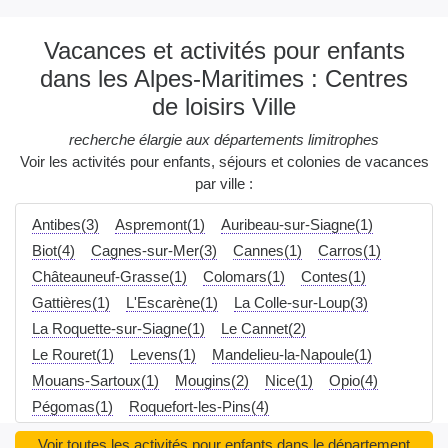
Vacances et activités pour enfants
dans les Alpes-Maritimes : Centres
de loisirs Ville
recherche élargie aux départements limitrophes
Voir les activités pour enfants, séjours et colonies de vacances
par ville :
Antibes(3)
Aspremont(1)
Auribeau-sur-Siagne(1)
Biot(4)
Cagnes-sur-Mer(3)
Cannes(1)
Carros(1)
Châteauneuf-Grasse(1)
Colomars(1)
Contes(1)
Gattières(1)
L'Escarène(1)
La Colle-sur-Loup(3)
La Roquette-sur-Siagne(1)
Le Cannet(2)
Le Rouret(1)
Levens(1)
Mandelieu-la-Napoule(1)
Mouans-Sartoux(1)
Mougins(2)
Nice(1)
Opio(4)
Pégomas(1)
Roquefort-les-Pins(4)
Saint-André-de-la-Roche(1)
Saint-Laurent-du-Var(3)
Voir toutes les activités pour enfants dans le département