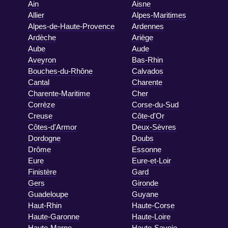
Ain
Aisne
Allier
Alpes-Maritimes
Alpes-de-Haute-Provence
Ardennes
Ardèche
Ariège
Aube
Aude
Aveyron
Bas-Rhin
Bouches-du-Rhône
Calvados
Cantal
Charente
Charente-Maritime
Cher
Corrèze
Corse-du-Sud
Creuse
Côte-d'Or
Côtes-d'Armor
Deux-Sèvres
Dordogne
Doubs
Drôme
Essonne
Eure
Eure-et-Loir
Finistère
Gard
Gers
Gironde
Guadeloupe
Guyane
Haut-Rhin
Haute-Corse
Haute-Garonne
Haute-Loire
Haute-Marne
Haute-Savoie