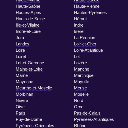
Haute-Saône
Haute-Vienne
Hautes-Alpes
Hautes-Pyrénées
Hauts-de-Seine
Hérault
Ille-et-Vilaine
Indre
Indre-et-Loire
Isère
Jura
La Réunion
Landes
Loir-et-Cher
Loire
Loire-Atlantique
Loiret
Lot
Lot-et-Garonne
Lozère
Maine-et-Loire
Manche
Marne
Martinique
Mayenne
Mayotte
Meurthe-et-Moselle
Meuse
Morbihan
Moselle
Nièvre
Nord
Oise
Orne
Paris
Pas-de-Calais
Puy-de-Dôme
Pyrénées-Atlantiques
Pyrénées-Orientales
Rhône