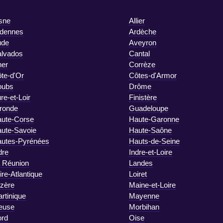
sne
Allier
dennes
Ardèche
ude
Aveyron
lvados
Cantal
er
Corrèze
te-d'Or
Côtes-d'Armor
oubs
Drôme
re-et-Loir
Finistère
ronde
Guadeloupe
ute-Corse
Haute-Garonne
ute-Savoie
Haute-Saône
utes-Pyrénées
Hauts-de-Seine
dre
Indre-et-Loire
 Réunion
Landes
ire-Atlantique
Loiret
zère
Maine-et-Loire
rtinique
Mayenne
euse
Morbihan
rd
Oise