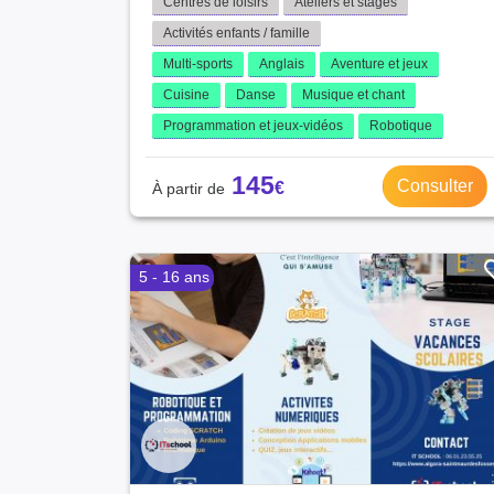
Centres de loisirs
Ateliers et stages
Activités enfants / famille
Multi-sports
Anglais
Aventure et jeux
Cuisine
Danse
Musique et chant
Programmation et jeux-vidéos
Robotique
145
Consulter
5 - 16 ans