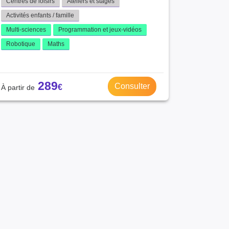
Centres de loisirs
Ateliers et stages
Activités enfants / famille
Multi-sciences
Programmation et jeux-vidéos
Robotique
Maths
289
Consulter