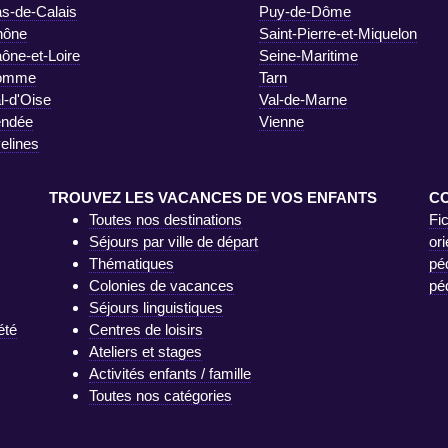
s-de-Calais
Puy-de-Dôme
hône
Saint-Pierre-et-Miquelon
ône-et-Loire
Seine-Maritime
omme
Tarn
l-d'Oise
Val-de-Marne
endée
Vienne
elines
TROUVEZ LES VACANCES DE VOS ENFANTS
C
Toutes nos destinations
Fi
Séjours par ville de départ
ori
Thématiques
pé
Colonies de vacances
pé
Séjours linguistiques
été
Centres de loisirs
Ateliers et stages
Activités enfants / famille
Toutes nos catégories