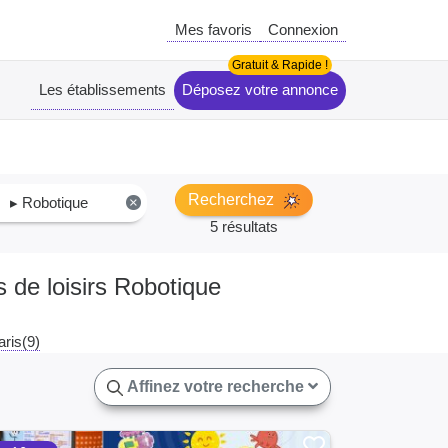
Mes favoris
Connexion
Les établissements
Déposez votre annonce
Recherchez
▸ Robotique
×
5 résultats
s de loisirs Robotique
aris(9)
Affinez votre recherche