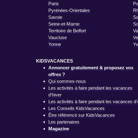
Paris
Pa
Pyrénées-Orientales
R
Savoie
Sa
Seine-et-Marne
S
Territoire de Belfort
Va
Vaucluse
V
Yonne
Yv
KIDSVACANCES
Annoncer gratuitement & proposez vos
offres ?
Qui sommes-nous
Les activités à faire pendant les vacances
d'hiver
Les activités à faire pendant les vacances d'
Les Conseils KidsVacances
Être référencé sur KidsVacances
Les partenaires
Magazine