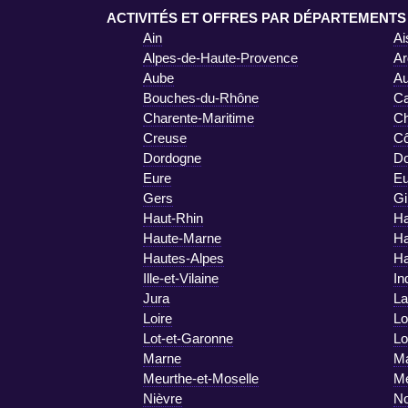
ACTIVITÉS ET OFFRES PAR DÉPARTEMENTS
Ain
Ai
Alpes-de-Haute-Provence
Ar
Aube
A
Bouches-du-Rhône
Ca
Charente-Maritime
Ch
Creuse
Cô
Dordogne
D
Eure
Eu
Gers
Gi
Haut-Rhin
Ha
Haute-Marne
Ha
Hautes-Alpes
Ha
Ille-et-Vilaine
In
Jura
La
Loire
Lo
Lot-et-Garonne
Lo
Marne
Ma
Meurthe-et-Moselle
M
Nièvre
No