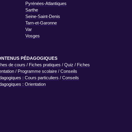
Pyrénées-Atlantiques
Sarthe
Seine-Saint-Denis
Tarn-et-Garonne
Var
Vosges
ONTENUS PÉDAGOGIQUES
ches de cours
/
Fiches pratiques
/
Quiz
/
Fiches
entation
/
Programme scolaire
/
Conseils
dagogiques : Cours particuliers
/
Conseils
dagogiques : Orientation