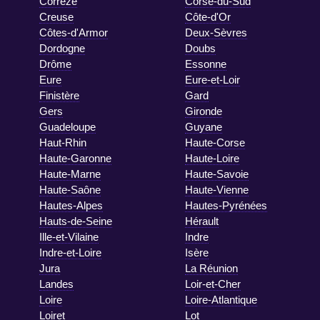
Corrèze
Corse-du-Sud
Creuse
Côte-d'Or
Côtes-d'Armor
Deux-Sèvres
Dordogne
Doubs
Drôme
Essonne
Eure
Eure-et-Loir
Finistère
Gard
Gers
Gironde
Guadeloupe
Guyane
Haut-Rhin
Haute-Corse
Haute-Garonne
Haute-Loire
Haute-Marne
Haute-Savoie
Haute-Saône
Haute-Vienne
Hautes-Alpes
Hautes-Pyrénées
Hauts-de-Seine
Hérault
Ille-et-Vilaine
Indre
Indre-et-Loire
Isère
Jura
La Réunion
Landes
Loir-et-Cher
Loire
Loire-Atlantique
Loiret
Lot