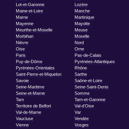
Lot-et-Garonne
Lozère
Maine-et-Loire
Manche
Marne
Martinique
Mayenne
Mayotte
Meurthe-et-Moselle
Meuse
Morbihan
Moselle
Nièvre
Nord
Oise
Orne
Paris
Pas-de-Calais
Puy-de-Dôme
Pyrénées-Atlantiques
Pyrénées-Orientales
Rhône
Saint-Pierre-et-Miquelon
Sarthe
Savoie
Saône-et-Loire
Seine-Maritime
Seine-Saint-Denis
Seine-et-Marne
Somme
Tarn
Tarn-et-Garonne
Territoire de Belfort
Val-d'Oise
Val-de-Marne
Var
Vaucluse
Vendée
Vienne
Vosges