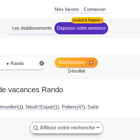
Mes favoris
Connexion
Les établissements
Déposez votre annonce
Recherchez
▸ Rando
×
1résultat
s de vacances Rando
morillon(1)
Nieuil-l'Espoir(1)
Poitiers(47)
Saint-
Affinez votre recherche