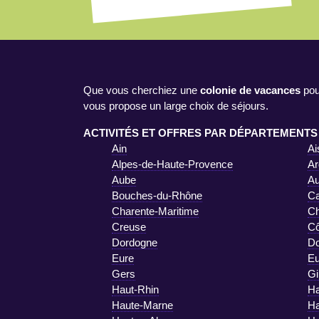
Que vous cherchiez une
colonie de vacances
pou
vous propose un large choix de séjours.
ACTIVITÉS ET OFFRES PAR DÉPARTEMENTS
Ain
Ai
Alpes-de-Haute-Provence
Ar
Aube
A
Bouches-du-Rhône
Ca
Charente-Maritime
Ch
Creuse
Cô
Dordogne
D
Eure
Eu
Gers
Gi
Haut-Rhin
Ha
Haute-Marne
Ha