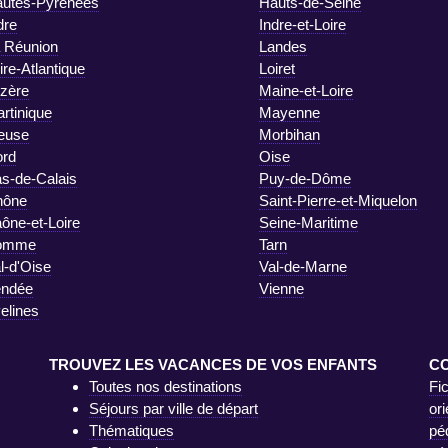
utes-Pyrénées
Hauts-de-Seine
dre
Indre-et-Loire
 Réunion
Landes
ire-Atlantique
Loiret
zère
Maine-et-Loire
rtinique
Mayenne
euse
Morbihan
rd
Oise
s-de-Calais
Puy-de-Dôme
hône
Saint-Pierre-et-Miquelon
ône-et-Loire
Seine-Maritime
omme
Tarn
l-d'Oise
Val-de-Marne
endée
Vienne
elines
TROUVEZ LES VACANCES DE VOS ENFANTS
C
Toutes nos destinations
Fi
Séjours par ville de départ
ori
Thématiques
pé