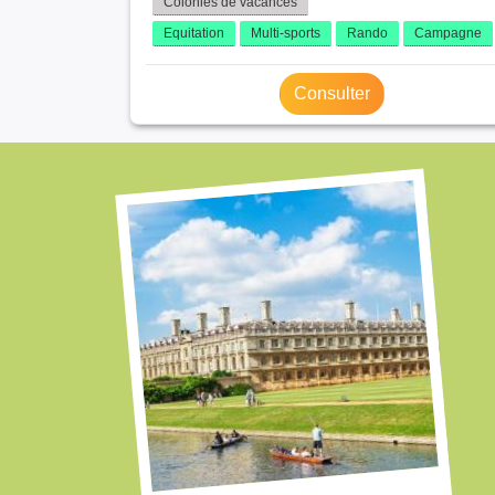
Colonies de vacances
Equitation
Multi-sports
Rando
Campagne
Consulter