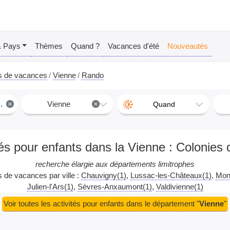
& Pays
Thèmes
Quand ?
Vacances d'été
Nouveautés
s de vacances
Vienne
Rando
×
Vienne
×
Quand
tés pour enfants dans la Vienne : Colonie
recherche élargie aux départements limitrophes
es de vacances par ville :
Chauvigny(1)
Lussac-les-Châteaux(1)
Mont
Julien-l'Ars(1)
Sèvres-Anxaumont(1)
Valdivienne(1)
Voir toutes les activités pour enfants dans le département "
Vienne
"