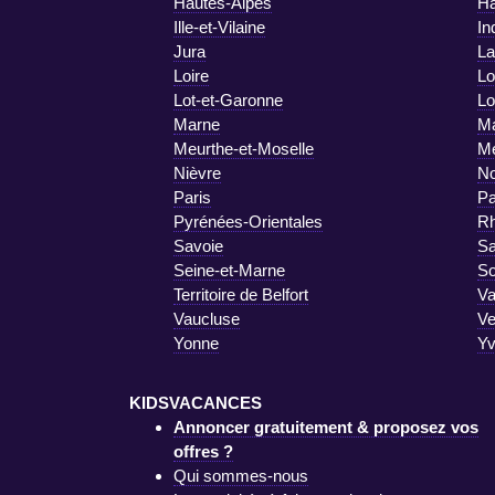
Hautes-Alpes
Ha
Ille-et-Vilaine
In
Jura
La
Loire
Lo
Lot-et-Garonne
Lo
Marne
Ma
Meurthe-et-Moselle
M
Nièvre
No
Paris
Pa
Pyrénées-Orientales
R
Savoie
Sa
Seine-et-Marne
S
Territoire de Belfort
Va
Vaucluse
V
Yonne
Yv
KIDSVACANCES
Annoncer gratuitement & proposez vos
offres ?
Qui sommes-nous