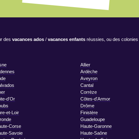
r des
vacances ados
/
vacances enfants
réussies, ou des colonies
sne
Allier
dennes
Ardèche
ude
Aveyron
lvados
Cantal
er
Corrèze
te-d'Or
Côtes-d'Armor
oubs
Drôme
re-et-Loir
Finistère
ronde
Guadeloupe
ute-Corse
Haute-Garonne
ute-Savoie
Haute-Saône