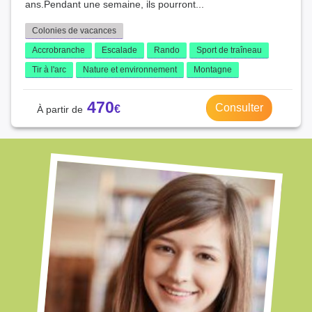
ans.Pendant une semaine, ils pourront...
Colonies de vacances
Accrobranche
Escalade
Rando
Sport de traîneau
Tir à l'arc
Nature et environnement
Montagne
470
Consulter