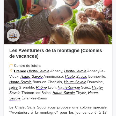
Les Aventuriers de la montagne (Colonies
de vacances)
Centre de loisirs
France
Haute-Savoie
Annecy,
Haute-Savoie
Annecy-le-
Vieux,
Haute-Savoie
Annemasse,
Haute-Savoie
Bonneville,
Haute-Savoie
Bons-en-Chablais,
Haute-Savoie
Douvaine,
Isère
Grenoble,
Rhône
Lyon,
Haute-Savoie
Sciez,
Haute-
Savoie
Thonon-les-Bains,
Haute-Savoie
Thyez,
Haute-
Savoie
Évian-les-Bains
Le Chalet Sans Souci vous propose une colonie spéciale
"Aventuriers à la montagne" pour les jeunes de 6 à 17