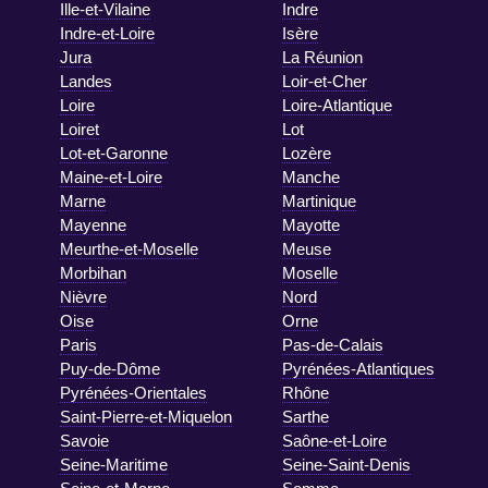
Ille-et-Vilaine
Indre
Indre-et-Loire
Isère
Jura
La Réunion
Landes
Loir-et-Cher
Loire
Loire-Atlantique
Loiret
Lot
Lot-et-Garonne
Lozère
Maine-et-Loire
Manche
Marne
Martinique
Mayenne
Mayotte
Meurthe-et-Moselle
Meuse
Morbihan
Moselle
Nièvre
Nord
Oise
Orne
Paris
Pas-de-Calais
Puy-de-Dôme
Pyrénées-Atlantiques
Pyrénées-Orientales
Rhône
Saint-Pierre-et-Miquelon
Sarthe
Savoie
Saône-et-Loire
Seine-Maritime
Seine-Saint-Denis