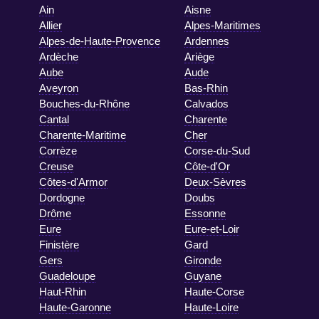
Ain
Aisne
Allier
Alpes-Maritimes
Alpes-de-Haute-Provence
Ardennes
Ardèche
Ariège
Aube
Aude
Aveyron
Bas-Rhin
Bouches-du-Rhône
Calvados
Cantal
Charente
Charente-Maritime
Cher
Corrèze
Corse-du-Sud
Creuse
Côte-d'Or
Côtes-d'Armor
Deux-Sèvres
Dordogne
Doubs
Drôme
Essonne
Eure
Eure-et-Loir
Finistère
Gard
Gers
Gironde
Guadeloupe
Guyane
Haut-Rhin
Haute-Corse
Haute-Garonne
Haute-Loire