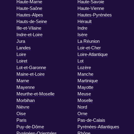
Haute-Marne
Haute-Savoie
Haute-Saône
Haute-Vienne
Hautes-Alpes
Hautes-Pyrénées
Hauts-de-Seine
Hérault
Ille-et-Vilaine
Indre
Indre-et-Loire
Isère
Jura
La Réunion
Landes
Loir-et-Cher
Loire
Loire-Atlantique
Loiret
Lot
Lot-et-Garonne
Lozère
Maine-et-Loire
Manche
Marne
Martinique
Mayenne
Mayotte
Meurthe-et-Moselle
Meuse
Morbihan
Moselle
Nièvre
Nord
Oise
Orne
Paris
Pas-de-Calais
Puy-de-Dôme
Pyrénées-Atlantiques
Pyrénées-Orientales
Rhône