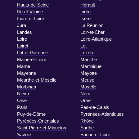
Hauts-de-Seine
Hérault
Ille-et-Vilaine
Indre
Indre-et-Loire
Isère
Jura
La Réunion
Landes
Loir-et-Cher
Loire
Loire-Atlantique
Loiret
Lot
Lot-et-Garonne
Lozère
Maine-et-Loire
Manche
Marne
Martinique
Mayenne
Mayotte
Meurthe-et-Moselle
Meuse
Morbihan
Moselle
Nièvre
Nord
Oise
Orne
Paris
Pas-de-Calais
Puy-de-Dôme
Pyrénées-Atlantiques
Pyrénées-Orientales
Rhône
Saint-Pierre-et-Miquelon
Sarthe
Savoie
Saône-et-Loire