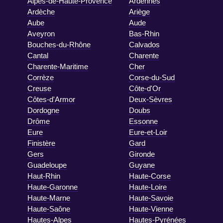
Alpes-de-Haute-Provence
Ardennes
Ardèche
Ariège
Aube
Aude
Aveyron
Bas-Rhin
Bouches-du-Rhône
Calvados
Cantal
Charente
Charente-Maritime
Cher
Corrèze
Corse-du-Sud
Creuse
Côte-d'Or
Côtes-d'Armor
Deux-Sèvres
Dordogne
Doubs
Drôme
Essonne
Eure
Eure-et-Loir
Finistère
Gard
Gers
Gironde
Guadeloupe
Guyane
Haut-Rhin
Haute-Corse
Haute-Garonne
Haute-Loire
Haute-Marne
Haute-Savoie
Haute-Saône
Haute-Vienne
Hautes-Alpes
Hautes-Pyrénées