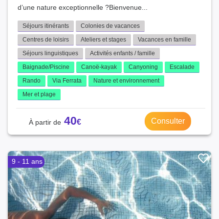
d’une nature exceptionnelle ?Bienvenue...
Séjours itinérants
Colonies de vacances
Centres de loisirs
Ateliers et stages
Vacances en famille
Séjours linguistiques
Activités enfants / famille
Baignade/Piscine
Canoë-kayak
Canyoning
Escalade
Rando
Via Ferrata
Nature et environnement
Mer et plage
40
Consulter
9 - 11 ans