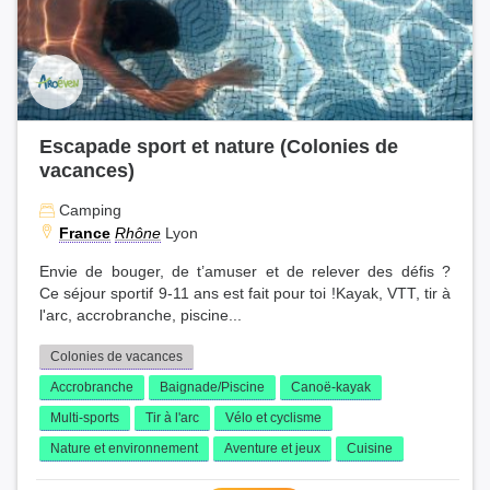
Escapade sport et nature (Colonies de
vacances)
Camping
France
Rhône
Lyon
Envie de bouger, de t’amuser et de relever des défis ?
Ce séjour sportif 9-11 ans est fait pour toi !Kayak, VTT, tir à
l'arc, accrobranche, piscine...
Colonies de vacances
Accrobranche
Baignade/Piscine
Canoë-kayak
Multi-sports
Tir à l'arc
Vélo et cyclisme
Nature et environnement
Aventure et jeux
Cuisine