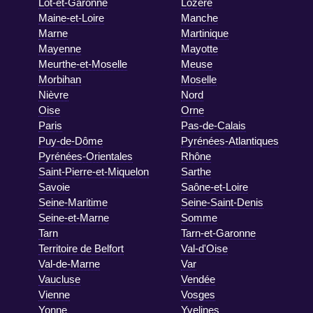
Lot-et-Garonne
Lozère
Maine-et-Loire
Manche
Marne
Martinique
Mayenne
Mayotte
Meurthe-et-Moselle
Meuse
Morbihan
Moselle
Nièvre
Nord
Oise
Orne
Paris
Pas-de-Calais
Puy-de-Dôme
Pyrénées-Atlantiques
Pyrénées-Orientales
Rhône
Saint-Pierre-et-Miquelon
Sarthe
Savoie
Saône-et-Loire
Seine-Maritime
Seine-Saint-Denis
Seine-et-Marne
Somme
Tarn
Tarn-et-Garonne
Territoire de Belfort
Val-d'Oise
Val-de-Marne
Var
Vaucluse
Vendée
Vienne
Vosges
Yonne
Yvelines