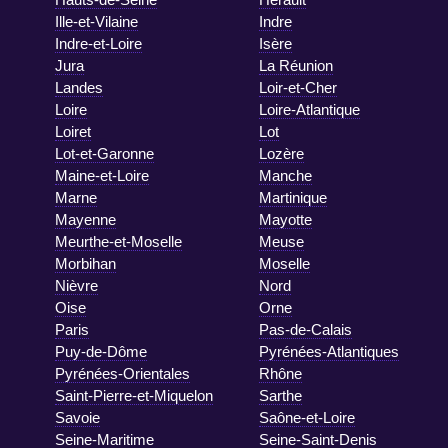
Ille-et-Vilaine
Indre
Indre-et-Loire
Isère
Jura
La Réunion
Landes
Loir-et-Cher
Loire
Loire-Atlantique
Loiret
Lot
Lot-et-Garonne
Lozère
Maine-et-Loire
Manche
Marne
Martinique
Mayenne
Mayotte
Meurthe-et-Moselle
Meuse
Morbihan
Moselle
Nièvre
Nord
Oise
Orne
Paris
Pas-de-Calais
Puy-de-Dôme
Pyrénées-Atlantiques
Pyrénées-Orientales
Rhône
Saint-Pierre-et-Miquelon
Sarthe
Savoie
Saône-et-Loire
Seine-Maritime
Seine-Saint-Denis