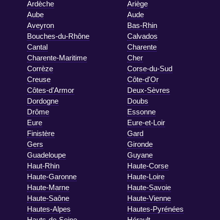
Ardèche
Ariège
Aube
Aude
Aveyron
Bas-Rhin
Bouches-du-Rhône
Calvados
Cantal
Charente
Charente-Maritime
Cher
Corrèze
Corse-du-Sud
Creuse
Côte-d'Or
Côtes-d'Armor
Deux-Sèvres
Dordogne
Doubs
Drôme
Essonne
Eure
Eure-et-Loir
Finistère
Gard
Gers
Gironde
Guadeloupe
Guyane
Haut-Rhin
Haute-Corse
Haute-Garonne
Haute-Loire
Haute-Marne
Haute-Savoie
Haute-Saône
Haute-Vienne
Hautes-Alpes
Hautes-Pyrénées
Hauts-de-Seine
Hérault