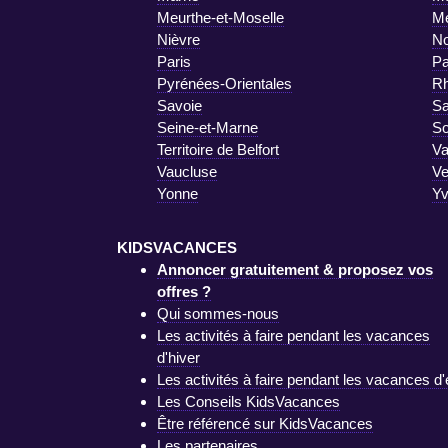
Meurthe-et-Moselle
M
Nièvre
No
Paris
Pa
Pyrénées-Orientales
R
Savoie
Sa
Seine-et-Marne
S
Territoire de Belfort
Va
Vaucluse
V
Yonne
Yv
KIDSVACANCES
Annoncer gratuitement & proposez vos
offres ?
Qui sommes-nous
Les activités à faire pendant les vacances
d'hiver
Les activités à faire pendant les vacances d'
Les Conseils KidsVacances
Être référencé sur KidsVacances
Les partenaires