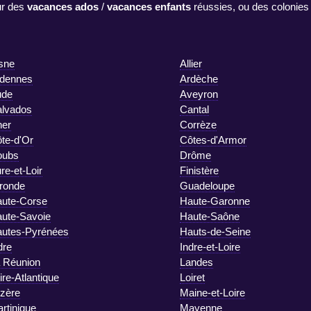
r des
vacances ados
/
vacances enfants
réussies, ou des colonies
sne
Allier
dennes
Ardèche
ude
Aveyron
lvados
Cantal
er
Corrèze
te-d'Or
Côtes-d'Armor
oubs
Drôme
re-et-Loir
Finistère
ronde
Guadeloupe
ute-Corse
Haute-Garonne
ute-Savoie
Haute-Saône
utes-Pyrénées
Hauts-de-Seine
dre
Indre-et-Loire
 Réunion
Landes
ire-Atlantique
Loiret
zère
Maine-et-Loire
rtinique
Mayenne