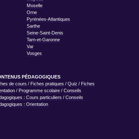
Moselle
Orne
Pyrénées-Atlantiques
Sarthe
Seine-Saint-Denis
Tarn-et-Garonne
Var
Vosges
ONTENUS PÉDAGOGIQUES
ches de cours
/
Fiches pratiques
/
Quiz
/
Fiches
entation
/
Programme scolaire
/
Conseils
dagogiques : Cours particuliers
/
Conseils
dagogiques : Orientation