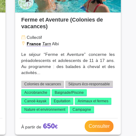
Ferme et Aventure (Colonies de
vacances)
Collectif
France
Tarn
Albi
Le séjour “Ferme et Aventure” concerne les
préadolescents et adolescents de 11 à 17 ans.
Au programme : des balades à cheval et des
activités...
Colonies de vacances
Séjours éco-responsable
Accrobranche
Baignade/Piscine
Canoë-kayak
Equitation
Animaux et fermes
Nature et environnement
Campagne
650
Consulter