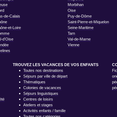
euse
Morbihan
rd
Oise
s-de-Calais
Puy-de-Dôme
hône
Saint-Pierre-et-Miquelon
ône-et-Loire
Seine-Maritime
omme
Tarn
l-d'Oise
Val-de-Marne
endée
Vienne
elines
TROUVEZ LES VACANCES DE VOS ENFANTS
C
Toutes nos destinations
Fi
Séjours par ville de départ
ori
Thématiques
pé
Colonies de vacances
pé
Séjours linguistiques
été
Centres de loisirs
Ateliers et stages
Activités enfants / famille
Toutes nos catégories