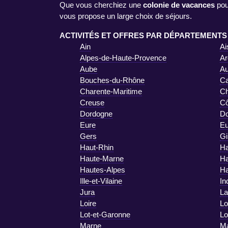
Que vous cherchiez une
colonie de vacances
pou
vous propose un large choix de séjours.
ACTIVITÉS ET OFFRES PAR DÉPARTEMENTS
Ain
Ai
Alpes-de-Haute-Provence
Ar
Aube
A
Bouches-du-Rhône
Ca
Charente-Maritime
Ch
Creuse
Cô
Dordogne
D
Eure
Eu
Gers
Gi
Haut-Rhin
Ha
Haute-Marne
Ha
Hautes-Alpes
Ha
Ille-et-Vilaine
In
Jura
La
Loire
Lo
Lot-et-Garonne
Lo
Marne
Ma