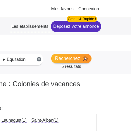
Mes favoris
Connexion
Les établissements
Déposez votre annonce
Recherchez
▸ Equitation
×
5 résultats
nne : Colonies de vacances
 :
Launaguet(1)
Saint-Alban(1)