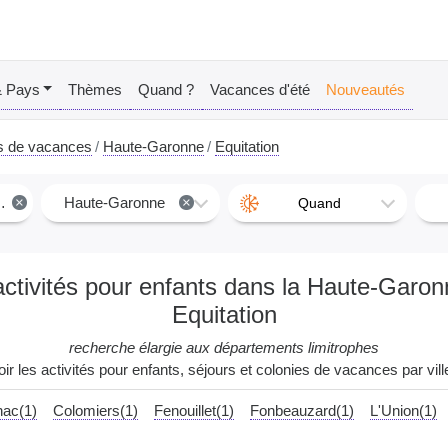
& Pays
Thèmes
Quand ?
Vacances d'été
Nouveautés
s de vacances
Haute-Garonne
Equitation
×
Haute-Garonne
×
Quand
ctivités pour enfants dans la Haute-Garo
Equitation
recherche élargie aux départements limitrophes
oir les activités pour enfants, séjours et colonies de vacances par ville
nac(1)
Colomiers(1)
Fenouillet(1)
Fonbeauzard(1)
L'Union(1)