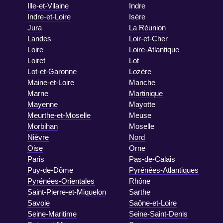
Ille-et-Vilaine
Indre
Indre-et-Loire
Isère
Jura
La Réunion
Landes
Loir-et-Cher
Loire
Loire-Atlantique
Loiret
Lot
Lot-et-Garonne
Lozère
Maine-et-Loire
Manche
Marne
Martinique
Mayenne
Mayotte
Meurthe-et-Moselle
Meuse
Morbihan
Moselle
Nièvre
Nord
Oise
Orne
Paris
Pas-de-Calais
Puy-de-Dôme
Pyrénées-Atlantiques
Pyrénées-Orientales
Rhône
Saint-Pierre-et-Miquelon
Sarthe
Savoie
Saône-et-Loire
Seine-Maritime
Seine-Saint-Denis