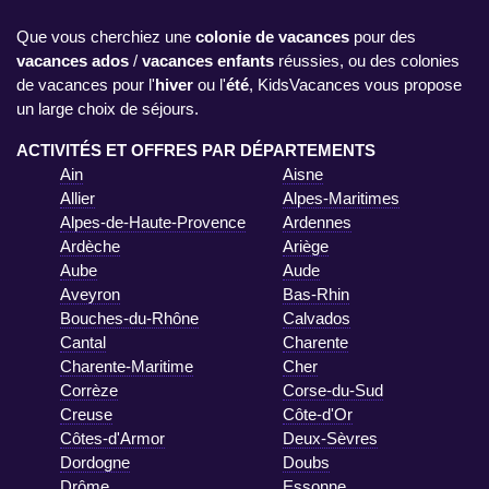
Que vous cherchiez une
colonie de vacances
pour des
vacances ados
/
vacances enfants
réussies, ou des colonies
de vacances pour l'
hiver
ou l'
été
, KidsVacances vous propose
un large choix de séjours.
ACTIVITÉS ET OFFRES PAR DÉPARTEMENTS
Ain
Aisne
Allier
Alpes-Maritimes
Alpes-de-Haute-Provence
Ardennes
Ardèche
Ariège
Aube
Aude
Aveyron
Bas-Rhin
Bouches-du-Rhône
Calvados
Cantal
Charente
Charente-Maritime
Cher
Corrèze
Corse-du-Sud
Creuse
Côte-d'Or
Côtes-d'Armor
Deux-Sèvres
Dordogne
Doubs
Drôme
Essonne