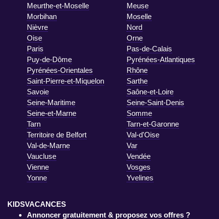
Meurthe-et-Moselle
Meuse
Morbihan
Moselle
Nièvre
Nord
Oise
Orne
Paris
Pas-de-Calais
Puy-de-Dôme
Pyrénées-Atlantiques
Pyrénées-Orientales
Rhône
Saint-Pierre-et-Miquelon
Sarthe
Savoie
Saône-et-Loire
Seine-Maritime
Seine-Saint-Denis
Seine-et-Marne
Somme
Tarn
Tarn-et-Garonne
Territoire de Belfort
Val-d'Oise
Val-de-Marne
Var
Vaucluse
Vendée
Vienne
Vosges
Yonne
Yvelines
KIDSVACANCES
Annoncer gratuitement & proposez vos offres ?