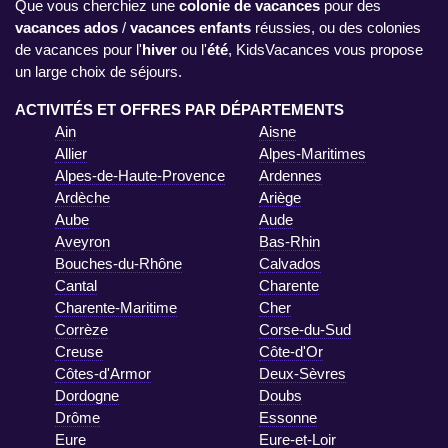
Que vous cherchiez une
colonie de vacances
pour des
vacances ados
/
vacances enfants
réussies, ou des colonies
de vacances pour l'
hiver
ou l'
été
, KidsVacances vous propose
un large choix de séjours.
ACTIVITÉS ET OFFRES PAR DÉPARTEMENTS
Ain
Aisne
Allier
Alpes-Maritimes
Alpes-de-Haute-Provence
Ardennes
Ardèche
Ariège
Aube
Aude
Aveyron
Bas-Rhin
Bouches-du-Rhône
Calvados
Cantal
Charente
Charente-Maritime
Cher
Corrèze
Corse-du-Sud
Creuse
Côte-d'Or
Côtes-d'Armor
Deux-Sèvres
Dordogne
Doubs
Drôme
Essonne
Eure
Eure-et-Loir