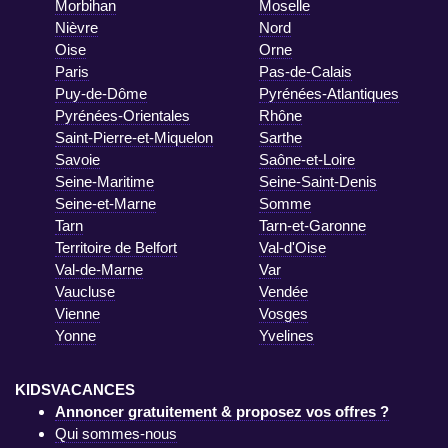
Morbihan
Moselle
Nièvre
Nord
Oise
Orne
Paris
Pas-de-Calais
Puy-de-Dôme
Pyrénées-Atlantiques
Pyrénées-Orientales
Rhône
Saint-Pierre-et-Miquelon
Sarthe
Savoie
Saône-et-Loire
Seine-Maritime
Seine-Saint-Denis
Seine-et-Marne
Somme
Tarn
Tarn-et-Garonne
Territoire de Belfort
Val-d'Oise
Val-de-Marne
Var
Vaucluse
Vendée
Vienne
Vosges
Yonne
Yvelines
KIDSVACANCES
Annoncer gratuitement & proposez vos offres ?
Qui sommes-nous