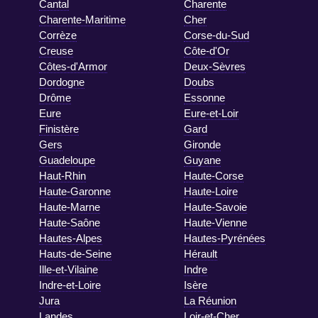
Cantal
Charente
Charente-Maritime
Cher
Corrèze
Corse-du-Sud
Creuse
Côte-d'Or
Côtes-d'Armor
Deux-Sèvres
Dordogne
Doubs
Drôme
Essonne
Eure
Eure-et-Loir
Finistère
Gard
Gers
Gironde
Guadeloupe
Guyane
Haut-Rhin
Haute-Corse
Haute-Garonne
Haute-Loire
Haute-Marne
Haute-Savoie
Haute-Saône
Haute-Vienne
Hautes-Alpes
Hautes-Pyrénées
Hauts-de-Seine
Hérault
Ille-et-Vilaine
Indre
Indre-et-Loire
Isère
Jura
La Réunion
Landes
Loir-et-Cher