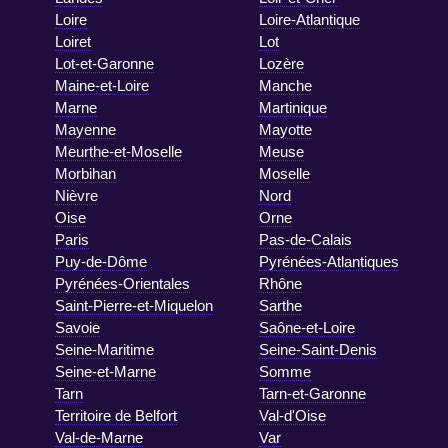
Loire
Loire-Atlantique
Loiret
Lot
Lot-et-Garonne
Lozère
Maine-et-Loire
Manche
Marne
Martinique
Mayenne
Mayotte
Meurthe-et-Moselle
Meuse
Morbihan
Moselle
Nièvre
Nord
Oise
Orne
Paris
Pas-de-Calais
Puy-de-Dôme
Pyrénées-Atlantiques
Pyrénées-Orientales
Rhône
Saint-Pierre-et-Miquelon
Sarthe
Savoie
Saône-et-Loire
Seine-Maritime
Seine-Saint-Denis
Seine-et-Marne
Somme
Tarn
Tarn-et-Garonne
Territoire de Belfort
Val-d'Oise
Val-de-Marne
Var