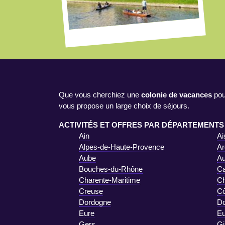
Que vous cherchiez une
colonie de vacances
pou
vous propose un large choix de séjours.
ACTIVITÉS ET OFFRES PAR DÉPARTEMENTS
Ain
Ai
Alpes-de-Haute-Provence
Ar
Aube
A
Bouches-du-Rhône
Ca
Charente-Maritime
Ch
Creuse
Cô
Dordogne
D
Eure
Eu
Gers
Gi