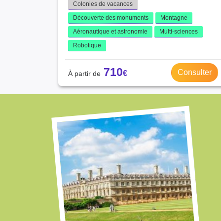
Colonies de vacances
Découverte des monuments
Montagne
Aéronautique et astronomie
Multi-sciences
Robotique
710
Consulter