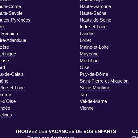
ute-Corse
Haute-Garonne
ute-Savoie
Haute-Saône
utes-Pyrénées
Hauts-de-Seine
dre
Indre-et-Loire
 Réunion
Landes
ire-Atlantique
Loiret
zère
Maine-et-Loire
rtinique
Mayenne
euse
Morbihan
rd
Oise
s-de-Calais
Puy-de-Dôme
hône
Saint-Pierre-et-Miquelon
ône-et-Loire
Seine-Maritime
omme
Tarn
l-d'Oise
Val-de-Marne
endée
Vienne
elines
TROUVEZ LES VACANCES DE VOS ENFANTS
C