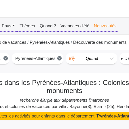
& Pays
Thèmes
Quand ?
Vacances d'été
Nouveautés
s de vacances
Pyrénées-Atlantiques
Découverte des monuments
×
Pyrénées-Atlantiques
×
▸ Déc
Quand
ants dans les Pyrénées-Atlantiques : Colon
monuments
recherche élargie aux départements limitrophes
urs et colonies de vacances par ville :
Bayonne(3)
Biarritz(25)
Henda
outes les activités pour enfants dans le département "
Pyrénées-Atlan