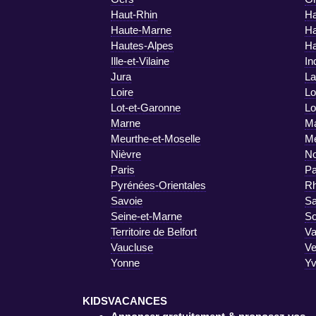
Haut-Rhin
Ha
Haute-Marne
Ha
Hautes-Alpes
Ha
Ille-et-Vilaine
In
Jura
La
Loire
Lo
Lot-et-Garonne
Lo
Marne
Ma
Meurthe-et-Moselle
M
Nièvre
No
Paris
Pa
Pyrénées-Orientales
R
Savoie
Sa
Seine-et-Marne
S
Territoire de Belfort
Va
Vaucluse
V
Yonne
Yv
KIDSVACANCES