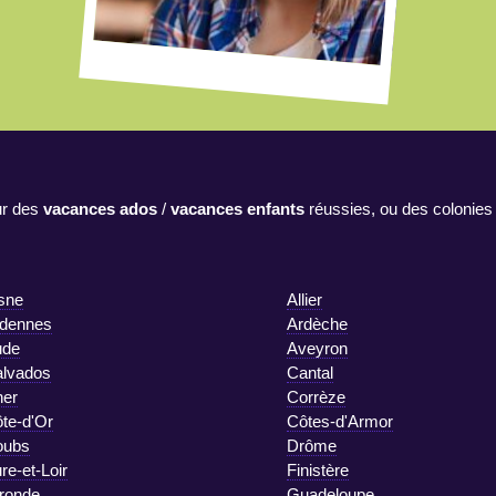
r des
vacances ados
/
vacances enfants
réussies, ou des colonies
sne
Allier
dennes
Ardèche
ude
Aveyron
lvados
Cantal
er
Corrèze
te-d'Or
Côtes-d'Armor
oubs
Drôme
re-et-Loir
Finistère
ronde
Guadeloupe