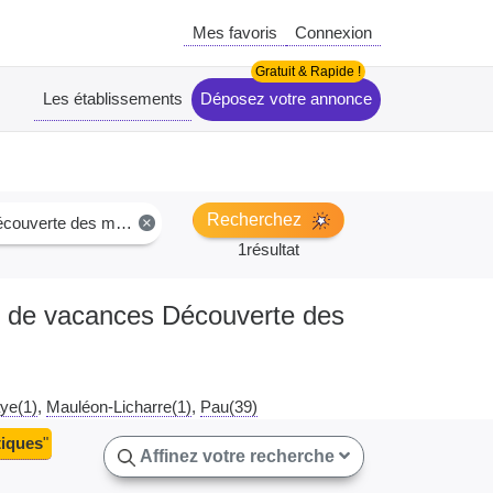
Mes favoris
Connexion
Les établissements
Déposez votre annonce
Recherchez
ouverte des monuments
×
1résultat
ies de vacances Découverte des
ye(1)
Mauléon-Licharre(1)
Pau(39)
tiques
"
Affinez votre recherche