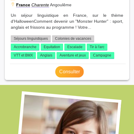
France
Charente
Angoulême
Un séjour linguistique en France, sur le thème
d'HalloweenComment devenir un "Monster Hunter" : sport,
anglais et frissons au programme ! Votre...
Séjours linguistiques
Colonies de vacances
Accrobranche
Equitation
Escalade
Tir à l'arc
VTT et BMX
Anglais
Aventure et jeux
Campagne
Consulter