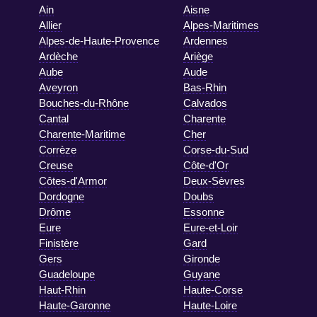
Ain
Aisne
Allier
Alpes-Maritimes
Alpes-de-Haute-Provence
Ardennes
Ardèche
Ariège
Aube
Aude
Aveyron
Bas-Rhin
Bouches-du-Rhône
Calvados
Cantal
Charente
Charente-Maritime
Cher
Corrèze
Corse-du-Sud
Creuse
Côte-d'Or
Côtes-d'Armor
Deux-Sèvres
Dordogne
Doubs
Drôme
Essonne
Eure
Eure-et-Loir
Finistère
Gard
Gers
Gironde
Guadeloupe
Guyane
Haut-Rhin
Haute-Corse
Haute-Garonne
Haute-Loire