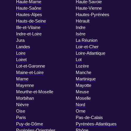
Haute-Marne
Haute-Savoie
Haute-Saône
Haute-Vienne
Hautes-Alpes
Hautes-Pyrénées
Hauts-de-Seine
Hérault
Ille-et-Vilaine
Indre
Indre-et-Loire
Isère
Jura
La Réunion
Landes
Loir-et-Cher
Loire
Loire-Atlantique
Loiret
Lot
Lot-et-Garonne
Lozère
Maine-et-Loire
Manche
Marne
Martinique
Mayenne
Mayotte
Meurthe-et-Moselle
Meuse
Morbihan
Moselle
Nièvre
Nord
Oise
Orne
Paris
Pas-de-Calais
Puy-de-Dôme
Pyrénées-Atlantiques
Pyrénées-Orientales
Rhône