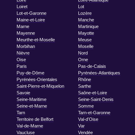
Loiret
Lot
Lot-et-Garonne
Lozère
Maine-et-Loire
Manche
Marne
Martinique
Mayenne
Mayotte
Meurthe-et-Moselle
Meuse
Morbihan
Moselle
Nièvre
Nord
Oise
Orne
Paris
Pas-de-Calais
Puy-de-Dôme
Pyrénées-Atlantiques
Pyrénées-Orientales
Rhône
Saint-Pierre-et-Miquelon
Sarthe
Savoie
Saône-et-Loire
Seine-Maritime
Seine-Saint-Denis
Seine-et-Marne
Somme
Tarn
Tarn-et-Garonne
Territoire de Belfort
Val-d'Oise
Val-de-Marne
Var
Vaucluse
Vendée