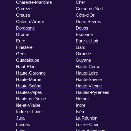
Charente-Maritime
Cher
Corrèze
Corse-du-Sud
Creuse
Côte-d'Or
Côtes-d'Armor
Deux-Sèvres
Dordogne
Doubs
Drôme
Essonne
Eure
Eure-et-Loir
Finistère
Gard
Gers
Gironde
Guadeloupe
Guyane
Haut-Rhin
Haute-Corse
Haute-Garonne
Haute-Loire
Haute-Marne
Haute-Savoie
Haute-Saône
Haute-Vienne
Hautes-Alpes
Hautes-Pyrénées
Hauts-de-Seine
Hérault
Ille-et-Vilaine
Indre
Indre-et-Loire
Isère
Jura
La Réunion
Landes
Loir-et-Cher
Loire
Loire-Atlantique