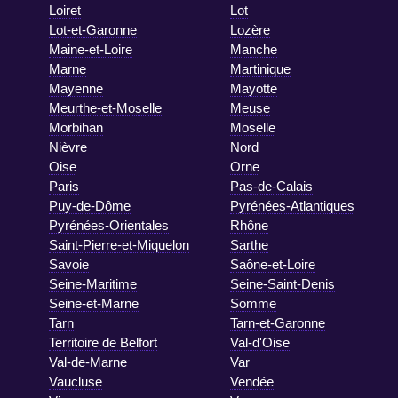
Loiret
Lot
Lot-et-Garonne
Lozère
Maine-et-Loire
Manche
Marne
Martinique
Mayenne
Mayotte
Meurthe-et-Moselle
Meuse
Morbihan
Moselle
Nièvre
Nord
Oise
Orne
Paris
Pas-de-Calais
Puy-de-Dôme
Pyrénées-Atlantiques
Pyrénées-Orientales
Rhône
Saint-Pierre-et-Miquelon
Sarthe
Savoie
Saône-et-Loire
Seine-Maritime
Seine-Saint-Denis
Seine-et-Marne
Somme
Tarn
Tarn-et-Garonne
Territoire de Belfort
Val-d'Oise
Val-de-Marne
Var
Vaucluse
Vendée