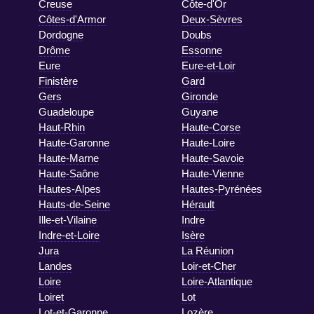
Creuse
Côte-d'Or
Côtes-d'Armor
Deux-Sèvres
Dordogne
Doubs
Drôme
Essonne
Eure
Eure-et-Loir
Finistère
Gard
Gers
Gironde
Guadeloupe
Guyane
Haut-Rhin
Haute-Corse
Haute-Garonne
Haute-Loire
Haute-Marne
Haute-Savoie
Haute-Saône
Haute-Vienne
Hautes-Alpes
Hautes-Pyrénées
Hauts-de-Seine
Hérault
Ille-et-Vilaine
Indre
Indre-et-Loire
Isère
Jura
La Réunion
Landes
Loir-et-Cher
Loire
Loire-Atlantique
Loiret
Lot
Lot-et-Garonne
Lozère