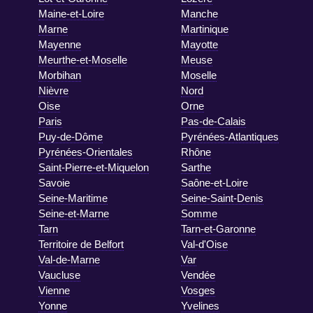
Maine-et-Loire
Manche
Marne
Martinique
Mayenne
Mayotte
Meurthe-et-Moselle
Meuse
Morbihan
Moselle
Nièvre
Nord
Oise
Orne
Paris
Pas-de-Calais
Puy-de-Dôme
Pyrénées-Atlantiques
Pyrénées-Orientales
Rhône
Saint-Pierre-et-Miquelon
Sarthe
Savoie
Saône-et-Loire
Seine-Maritime
Seine-Saint-Denis
Seine-et-Marne
Somme
Tarn
Tarn-et-Garonne
Territoire de Belfort
Val-d'Oise
Val-de-Marne
Var
Vaucluse
Vendée
Vienne
Vosges
Yonne
Yvelines