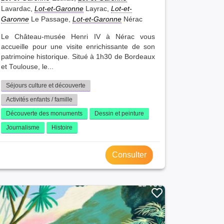
Lavardac,
Lot-et-Garonne
Layrac,
Lot-et-
Garonne
Le Passage,
Lot-et-Garonne
Nérac
Le Château-musée Henri IV à Nérac vous
accueille pour une visite enrichissante de son
patrimoine historique. Situé à 1h30 de Bordeaux
et Toulouse, le...
Séjours culture et découverte
Activités enfants / famille
Découverte des monuments
Dessin et peinture
Journalisme
Histoire
Consulter