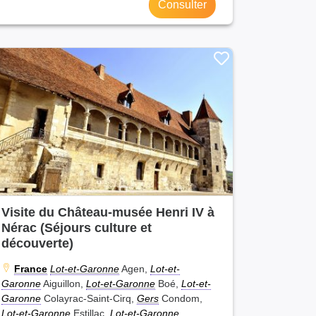
Consulter
Visite du Château-musée Henri IV à
Nérac (Séjours culture et
découverte)
France
Lot-et-Garonne
Agen,
Lot-et-
Garonne
Aiguillon,
Lot-et-Garonne
Boé,
Lot-et-
Garonne
Colayrac-Saint-Cirq,
Gers
Condom,
Lot-et-Garonne
Estillac,
Lot-et-Garonne