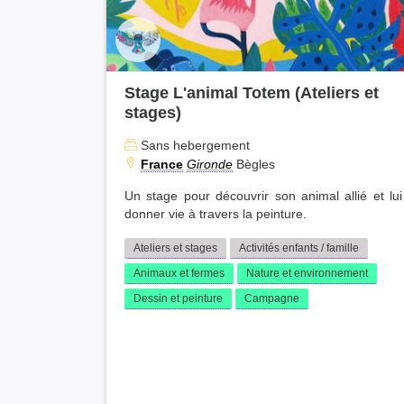
Stage L'animal Totem (Ateliers et
stages)
Sans hebergement
France
Gironde
Bègles
Un stage pour découvrir son animal allié et lui
donner vie à travers la peinture.
Ateliers et stages
Activités enfants / famille
Animaux et fermes
Nature et environnement
Dessin et peinture
Campagne