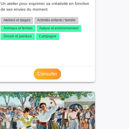
Un atelier pour exprimer sa créativité en fonction
de ses envies du moment.
Ateliers et stages
Activités enfants / famille
Animaux et fermes
Nature et environnement
Dessin et peinture
Campagne
Consulter