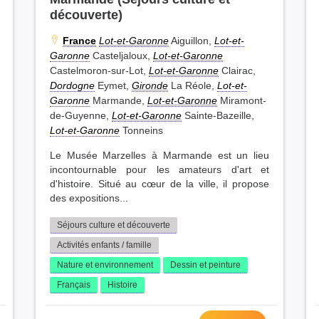
découverte)
France
Lot-et-Garonne
Aiguillon,
Lot-et-
Garonne
Casteljaloux,
Lot-et-Garonne
Castelmoron-sur-Lot,
Lot-et-Garonne
Clairac,
Dordogne
Eymet,
Gironde
La Réole,
Lot-et-
Garonne
Marmande,
Lot-et-Garonne
Miramont-
de-Guyenne,
Lot-et-Garonne
Sainte-Bazeille,
Lot-et-Garonne
Tonneins
Le Musée Marzelles à Marmande est un lieu
incontournable pour les amateurs d'art et
d'histoire. Situé au cœur de la ville, il propose
des expositions...
Séjours culture et découverte
Activités enfants / famille
Nature et environnement
Dessin et peinture
Français
Histoire