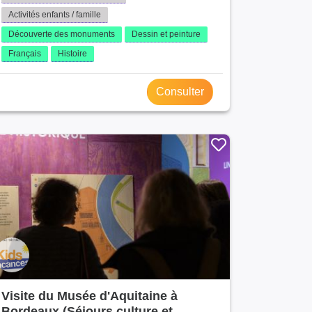
Activités enfants / famille
Découverte des monuments
Dessin et peinture
Français
Histoire
Consulter
Visite du Musée d'Aquitaine à
Bordeaux (Séjours culture et