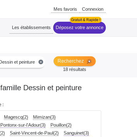
Mes favoris
Connexion
Les établissements
Déposez votre annonce
Recherchez
Dessin et peinture
×
18 résultats
 famille Dessin et peinture
 :
Magescq(2)
Mimizan(3)
Pontonx-sur-l'Adour(3)
Pouillon(2)
(2)
Saint-Vincent-de-Paul(2)
Sanguinet(3)