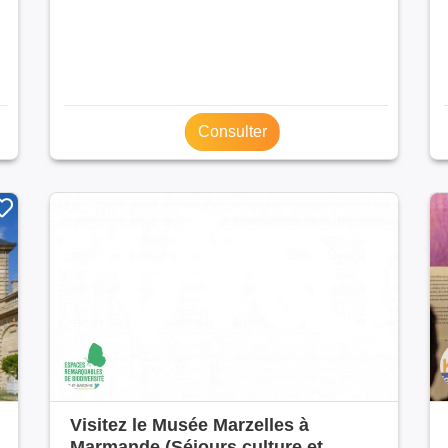
Consulter
Visitez le Musée Marzelles à
Marmande (Séjours culture et