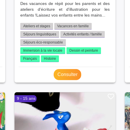
Des vacances de répit pour les parents et des
ateliers d'écriture et d'illustration pour les
enfants !Laissez vos enfants entre les mains...
Ateliers et stages
Vacances en famille
Séjours linguistiques
Activités enfants / famille
Séjours éco-responsable
Immersion à la vie locale
Dessin et peinture
Français
Histoire
Consulter
9 - 15 ans