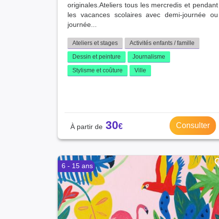
originales.Ateliers tous les mercredis et pendant
les vacances scolaires avec demi-journée ou
journée...
Ateliers et stages
Activités enfants / famille
Dessin et peinture
Journalisme
Stylisme et coûture
Ville
30
Consulter
6 - 15 ans