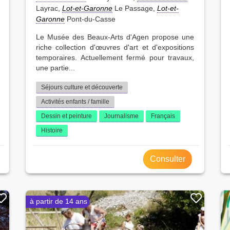
Layrac,
Lot-et-Garonne
Le Passage,
Lot-et-
Garonne
Pont-du-Casse
Le Musée des Beaux-Arts d'Agen propose une
riche collection d'œuvres d'art et d'expositions
temporaires. Actuellement fermé pour travaux,
une partie...
Séjours culture et découverte
Activités enfants / famille
Dessin et peinture
Journalisme
Français
Histoire
Consulter
à partir de 14 ans