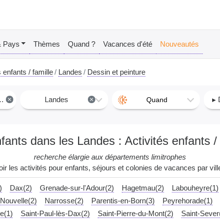
& Pays
Thèmes
Quand ?
Vacances d'été
Nouveautés
 enfants / famille
Landes
Dessin et peinture
×
Landes
×
▸ 
Quand
enfants dans les Landes : Activités enfants /
recherche élargie aux départements limitrophes
oir les activités pour enfants, séjours et colonies de vacances par ville
)
Dax(2)
Grenade-sur-l'Adour(2)
Hagetmau(2)
Labouheyre(1)
Nouvelle(2)
Narrosse(2)
Parentis-en-Born(3)
Peyrehorade(1)
e(1)
Saint-Paul-lès-Dax(2)
Saint-Pierre-du-Mont(2)
Saint-Sever