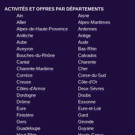
ACTIVITÉS ET OFFRES PAR DÉPARTEMENTS
Ain
Aisne
Allier
Alpes-Maritimes
Alpes-de-Haute-Provence
Ardennes
Ardèche
Ariège
Aube
Aude
Aveyron
Bas-Rhin
Bouches-du-Rhône
Calvados
Cantal
Charente
Charente-Maritime
Cher
Corrèze
Corse-du-Sud
Creuse
Côte-d'Or
Côtes-d'Armor
Deux-Sèvres
Dordogne
Doubs
Drôme
Essonne
Eure
Eure-et-Loir
Finistère
Gard
Gers
Gironde
Guadeloupe
Guyane
Haut-Rhin
Haute-Corse