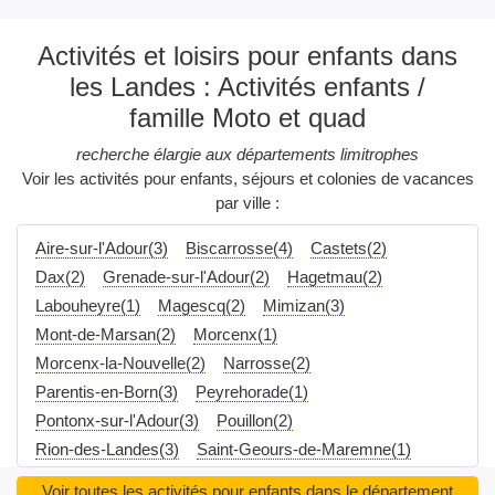
Activités et loisirs pour enfants dans
les Landes : Activités enfants /
famille Moto et quad
recherche élargie aux départements limitrophes
Voir les activités pour enfants, séjours et colonies de vacances
par ville :
Aire-sur-l'Adour(3)
Biscarrosse(4)
Castets(2)
Dax(2)
Grenade-sur-l'Adour(2)
Hagetmau(2)
Labouheyre(1)
Magescq(2)
Mimizan(3)
Mont-de-Marsan(2)
Morcenx(1)
Morcenx-la-Nouvelle(2)
Narrosse(2)
Parentis-en-Born(3)
Peyrehorade(1)
Pontonx-sur-l'Adour(3)
Pouillon(2)
Rion-des-Landes(3)
Saint-Geours-de-Maremne(1)
Saint-Paul-lès-Dax(2)
Saint-Pierre-du-Mont(2)
Voir toutes les activités pour enfants dans le département