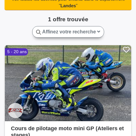
Saint-Sever(2)
Saint-Vincent-de-Paul(2)
"
Landes
"
Sanguinet(3)
Tarnos(2)
Tartas(3)
1 offre trouvée
Villeneuve-de-Marsan(2)
Ychoux(3)
Affinez votre recherche
5 - 20 ans
Cours de pilotage moto mini GP (Ateliers et
stages)