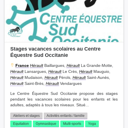
Stages vacances scolaires au Centre
Équestre Sud Occitanie
France
Hérault
Baillargues,
Hérault
La Grande-Motte,
Hérault
Lansargues,
Hérault
Le Crès,
Hérault
Mauguio,
Hérault
Mudaison,
Hérault
Pérols,
Hérault
Saint-Aunès,
Hérault
Saint-Brès,
Hérault
Vendargues
Le Centre Équestre Sud Occitanie propose des stages
pendant les vacances scolaires pour les enfants et les
adultes, adaptés à tous les niveaux. Situé...
Ateliers et stages
Activités enfants / famille
Equitation
Gymnastique
Multi-sports
Yoga