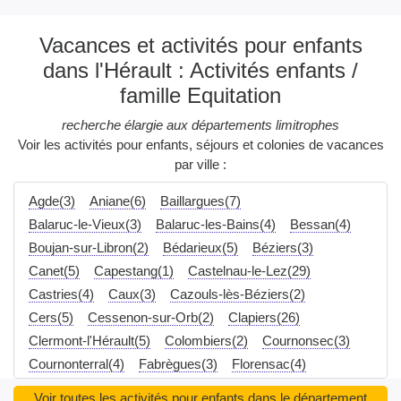
Vacances et activités pour enfants
dans l'Hérault : Activités enfants /
famille Equitation
recherche élargie aux départements limitrophes
Voir les activités pour enfants, séjours et colonies de vacances
par ville :
Agde(3)
Aniane(6)
Baillargues(7)
Balaruc-le-Vieux(3)
Balaruc-les-Bains(4)
Bessan(4)
Boujan-sur-Libron(2)
Bédarieux(5)
Béziers(3)
Canet(5)
Capestang(1)
Castelnau-le-Lez(29)
Castries(4)
Caux(3)
Cazouls-lès-Béziers(2)
Cers(5)
Cessenon-sur-Orb(2)
Clapiers(26)
Clermont-l'Hérault(5)
Colombiers(2)
Cournonsec(3)
Cournonterral(4)
Fabrègues(3)
Florensac(4)
Frontignan(3)
Ganges(1)
Gigean(3)
Gignac(5)
Voir toutes les activités pour enfants dans le département