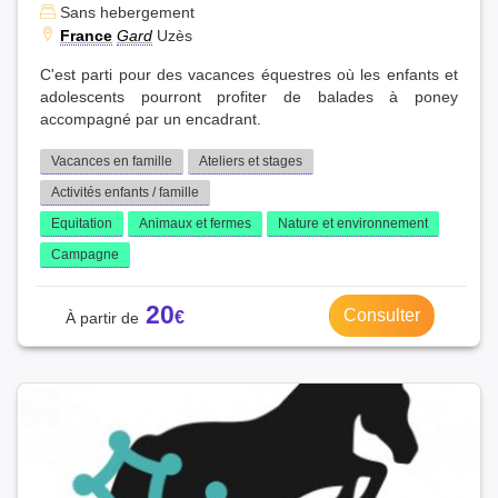
Saint-Just(4)
Saint-Martin-de-Londres(4)
Sans hebergement
Saint-Mathieu-de-Tréviers(2)
Saint-Pargoire(1)
France
Gard
Uzès
Saint-Thibéry(4)
Sauvian(3)
Servian(3)
C'est parti pour des vacances équestres où les enfants et
Sussargues(4)
Sète(4)
Sérignan(1)
Teyran(5)
adolescents pourront profiter de balades à poney
accompagné par un encadrant.
Thézan-lès-Béziers(4)
Vailhauquès(4)
Valras-Plage(1)
Vendargues(6)
Vendres(1)
Vias(4)
Vacances en famille
Ateliers et stages
Vic-la-Gardiole(3)
Villeneuve-lès-Béziers(3)
Activités enfants / famille
Villeneuve-lès-Maguelone(3)
Villeveyrac(2)
Equitation
Animaux et fermes
Nature et environnement
Campagne
20
Consulter