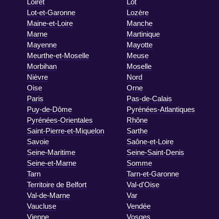
Loiret
Lot
Lot-et-Garonne
Lozère
Maine-et-Loire
Manche
Marne
Martinique
Mayenne
Mayotte
Meurthe-et-Moselle
Meuse
Morbihan
Moselle
Nièvre
Nord
Oise
Orne
Paris
Pas-de-Calais
Puy-de-Dôme
Pyrénées-Atlantiques
Pyrénées-Orientales
Rhône
Saint-Pierre-et-Miquelon
Sarthe
Savoie
Saône-et-Loire
Seine-Maritime
Seine-Saint-Denis
Seine-et-Marne
Somme
Tarn
Tarn-et-Garonne
Territoire de Belfort
Val-d'Oise
Val-de-Marne
Var
Vaucluse
Vendée
Vienne
Vosges