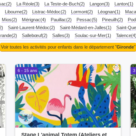
sac(2)
La Réole(3)
La Teste-de-Buch(2)
Langon(3)
Lanton(1)
Libourne(2)
Listrac-Médoc(2)
Lormont(2)
Léognan(1)
Maca
Mios(2)
Mérignac(4)
Pauillac(2)
Pessac(5)
Pineuilh(2)
Pod
2)
Saint-Laurent-Médoc(2)
Saint-Médard-en-Jalles(1)
Saint-Que
Grande(2)
Sallebœuf(2)
Salles(3)
Soulac-sur-Mer(1)
Talence(4
Voir toutes les activités pour enfants dans le département "
Gironde
"
6 - 15 ans
3
Stage L'animal Totem (Ateliers et