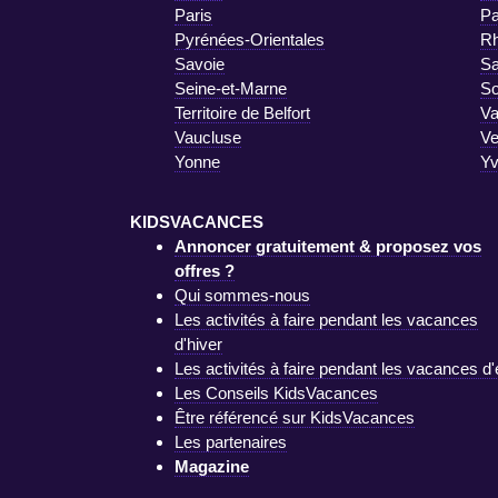
Paris
Pa
Pyrénées-Orientales
R
Savoie
Sa
Seine-et-Marne
S
Territoire de Belfort
Va
Vaucluse
V
Yonne
Yv
KIDSVACANCES
Annoncer gratuitement & proposez vos
offres ?
Qui sommes-nous
Les activités à faire pendant les vacances
d'hiver
Les activités à faire pendant les vacances d'
Les Conseils KidsVacances
Être référencé sur KidsVacances
Les partenaires
Magazine