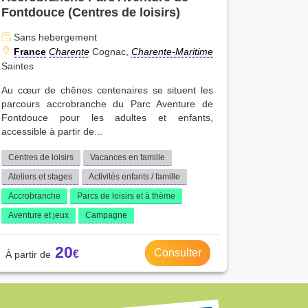
Fontdouce (Centres de loisirs)
Sans hebergement
France
Charente
Cognac,
Charente-Maritime
Saintes
Au cœur de chênes centenaires se situent les
parcours accrobranche du Parc Aventure de
Fontdouce pour les adultes et enfants,
accessible à partir de...
Centres de loisirs
Vacances en famille
Ateliers et stages
Activités enfants / famille
Accrobranche
Parcs de loisirs et à thème
Aventure et jeux
Campagne
20
Consulter