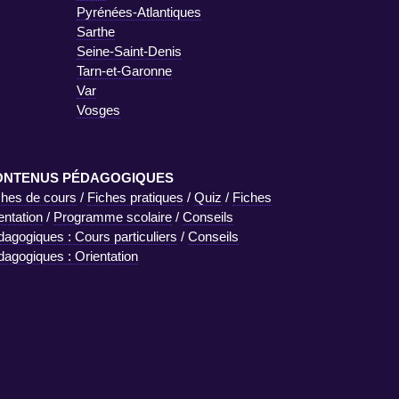
Pyrénées-Atlantiques
Sarthe
Seine-Saint-Denis
Tarn-et-Garonne
Var
Vosges
ONTENUS PÉDAGOGIQUES
ches de cours
/
Fiches pratiques
/
Quiz
/
Fiches
entation
/
Programme scolaire
/
Conseils
dagogiques : Cours particuliers
/
Conseils
dagogiques : Orientation