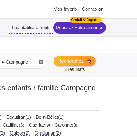
Mes favoris
Connexion
Les établissements
Déposez votre annonce
Recherchez
▸ Campagne
×
3 résultats
tés enfants / famille Campagne
 :
)
Beautiran(1)
Belin-Béliet(1)
Cadillac(3)
Cadillac-sur-Garonne(3)
(2)
Galgon(2)
Gradignan(2)