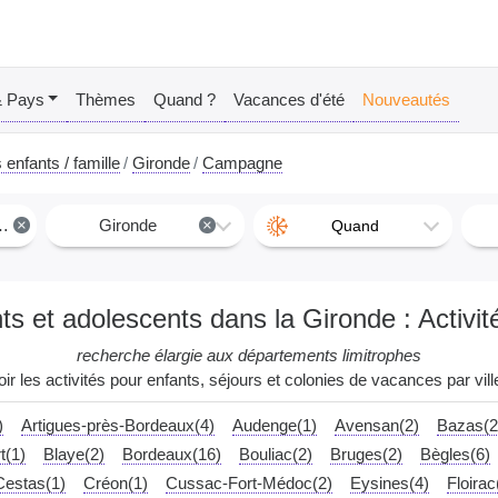
& Pays
Thèmes
Quand ?
Vacances d'été
Nouveautés
 enfants / famille
Gironde
Campagne
×
Gironde
×
Quand
nts et adolescents dans la Gironde : Activi
recherche élargie aux départements limitrophes
oir les activités pour enfants, séjours et colonies de vacances par ville
)
Artigues-près-Bordeaux(4)
Audenge(1)
Avensan(2)
Bazas(2
t(1)
Blaye(2)
Bordeaux(16)
Bouliac(2)
Bruges(2)
Bègles(6)
Cestas(1)
Créon(1)
Cussac-Fort-Médoc(2)
Eysines(4)
Floirac