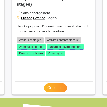
stages)
Sans hebergement
France
Gironde
Bègles
Un stage pour découvrir son animal allié et lui
donner vie à travers la peinture.
Ateliers et stages
Activités enfants / famille
Animaux et fermes
Nature et environnement
Dessin et peinture
Campagne
Consulter