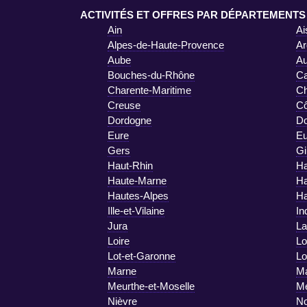
ACTIVITÉS ET OFFRES PAR DÉPARTEMENTS
Ain
Ai
Alpes-de-Haute-Provence
Ar
Aube
A
Bouches-du-Rhône
Ca
Charente-Maritime
Ch
Creuse
Cô
Dordogne
D
Eure
Eu
Gers
Gi
Haut-Rhin
Ha
Haute-Marne
Ha
Hautes-Alpes
Ha
Ille-et-Vilaine
In
Jura
La
Loire
Lo
Lot-et-Garonne
Lo
Marne
Ma
Meurthe-et-Moselle
M
Nièvre
No