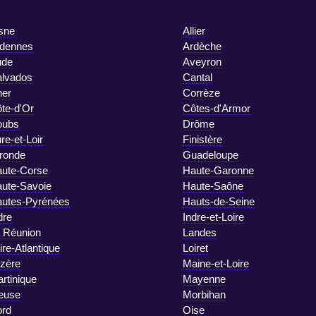
sne
Allier
dennes
Ardèche
ude
Aveyron
lvados
Cantal
er
Corrèze
te-d'Or
Côtes-d'Armor
oubs
Drôme
re-et-Loir
Finistère
ronde
Guadeloupe
ute-Corse
Haute-Garonne
ute-Savoie
Haute-Saône
utes-Pyrénées
Hauts-de-Seine
dre
Indre-et-Loire
 Réunion
Landes
ire-Atlantique
Loiret
zère
Maine-et-Loire
rtinique
Mayenne
euse
Morbihan
rd
Oise