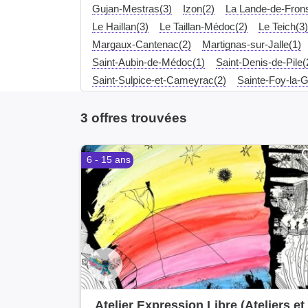
Gujan-Mestras(3)
Izon(2)
La Lande-de-Fron
Le Haillan(3)
Le Taillan-Médoc(2)
Le Teich(3)
Margaux-Cantenac(2)
Martignas-sur-Jalle(1)
Saint-Aubin-de-Médoc(1)
Saint-Denis-de-Pile(
Saint-Sulpice-et-Cameyrac(2)
Sainte-Foy-la-
Villenave-d'Ornon(2)
3 offres trouvées
6 - 15 ans
Atelier Expression Libre (Ateliers et