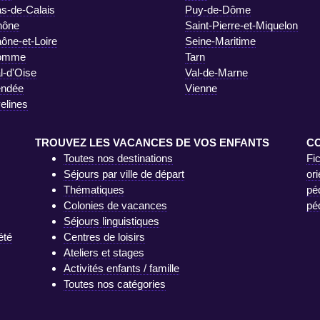
s-de-Calais
Puy-de-Dôme
hône
Saint-Pierre-et-Miquelon
ône-et-Loire
Seine-Maritime
omme
Tarn
l-d'Oise
Val-de-Marne
endée
Vienne
elines
TROUVEZ LES VACANCES DE VOS ENFANTS
C
Toutes nos destinations
Fi
Séjours par ville de départ
ori
Thématiques
pé
Colonies de vacances
pé
Séjours linguistiques
été
Centres de loisirs
Ateliers et stages
Activités enfants / famille
Toutes nos catégories