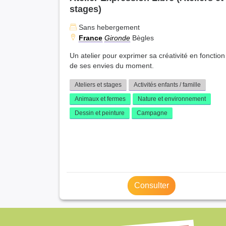
stages)
Sans hebergement
France
Gironde
Bègles
Un atelier pour exprimer sa créativité en fonction
de ses envies du moment.
Ateliers et stages
Activités enfants / famille
Animaux et fermes
Nature et environnement
Dessin et peinture
Campagne
Consulter