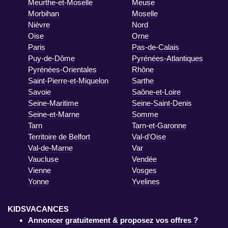
Meurthe-et-Moselle
Meuse
Morbihan
Moselle
Nièvre
Nord
Oise
Orne
Paris
Pas-de-Calais
Puy-de-Dôme
Pyrénées-Atlantiques
Pyrénées-Orientales
Rhône
Saint-Pierre-et-Miquelon
Sarthe
Savoie
Saône-et-Loire
Seine-Maritime
Seine-Saint-Denis
Seine-et-Marne
Somme
Tarn
Tarn-et-Garonne
Territoire de Belfort
Val-d'Oise
Val-de-Marne
Var
Vaucluse
Vendée
Vienne
Vosges
Yonne
Yvelines
KIDSVACANCES
Annoncer gratuitement & proposez vos offres ?