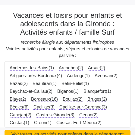
Vacances et loisirs pour enfants et
adolescents dans la Gironde :
Activités enfants / famille Surf
recherche élargie aux départements limitrophes
Voir les activités pour enfants, séjours et colonies de vacances
par ville :
Andernos-les-Bains(1)
Arcachon(2)
Arsac(2)
Artigues-près-Bordeaux(4)
Audenge(1)
Avensan(2)
Bazas(2)
Beautiran(1)
Belin-Béliet(1)
Beychac-et-Caillau(2)
Biganos(1)
Blanquefort(1)
Blaye(2)
Bordeaux(16)
Bouliac(2)
Bruges(2)
Bègles(6)
Cadillac(3)
Cadillac-sur-Garonne(3)
Canéjan(2)
Castres-Gironde(3)
Cenon(2)
Cestas(1)
Créon(1)
Cussac-Fort-Médoc(2)
Eysines(4)
Floirac(2)
Galgon(2)
Gradignan(2)
Voir toutes les activités pour enfants dans le département