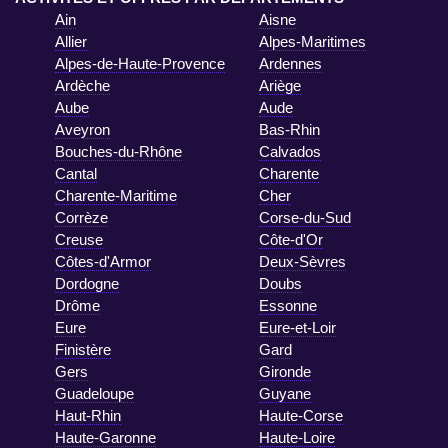
Ain
Aisne
Allier
Alpes-Maritimes
Alpes-de-Haute-Provence
Ardennes
Ardèche
Ariège
Aube
Aude
Aveyron
Bas-Rhin
Bouches-du-Rhône
Calvados
Cantal
Charente
Charente-Maritime
Cher
Corrèze
Corse-du-Sud
Creuse
Côte-d'Or
Côtes-d'Armor
Deux-Sèvres
Dordogne
Doubs
Drôme
Essonne
Eure
Eure-et-Loir
Finistère
Gard
Gers
Gironde
Guadeloupe
Guyane
Haut-Rhin
Haute-Corse
Haute-Garonne
Haute-Loire