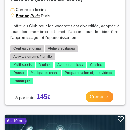
Centre de loisirs
France
Paris
Paris
L'offre du Club pour les vacances est diversifiée, adaptée à
tous les membres et met l'accent sur le bien-être,
l'apprentissage, et l'épanouissement...
Centres de loisirs
Ateliers et stages
Activités enfants / famille
Multi-sports
Anglais
Aventure et jeux
Cuisine
Danse
Musique et chant
Programmation et jeux-vidéos
Robotique
145
Consulter
6 - 10 ans