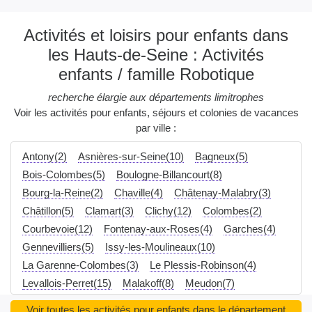
Activités et loisirs pour enfants dans
les Hauts-de-Seine : Activités
enfants / famille Robotique
recherche élargie aux départements limitrophes
Voir les activités pour enfants, séjours et colonies de vacances
par ville :
Antony(2)
Asnières-sur-Seine(10)
Bagneux(5)
Bois-Colombes(5)
Boulogne-Billancourt(8)
Bourg-la-Reine(2)
Chaville(4)
Châtenay-Malabry(3)
Châtillon(5)
Clamart(3)
Clichy(12)
Colombes(2)
Courbevoie(12)
Fontenay-aux-Roses(4)
Garches(4)
Gennevilliers(5)
Issy-les-Moulineaux(10)
La Garenne-Colombes(3)
Le Plessis-Robinson(4)
Levallois-Perret(15)
Malakoff(8)
Meudon(7)
Montrouge(6)
Nanterre(5)
Neuilly-sur-Seine(17)
Voir toutes les activités pour enfants dans le département