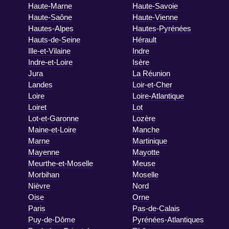
Haute-Marne
Haute-Savoie
Haute-Saône
Haute-Vienne
Hautes-Alpes
Hautes-Pyrénées
Hauts-de-Seine
Hérault
Ille-et-Vilaine
Indre
Indre-et-Loire
Isère
Jura
La Réunion
Landes
Loir-et-Cher
Loire
Loire-Atlantique
Loiret
Lot
Lot-et-Garonne
Lozère
Maine-et-Loire
Manche
Marne
Martinique
Mayenne
Mayotte
Meurthe-et-Moselle
Meuse
Morbihan
Moselle
Nièvre
Nord
Oise
Orne
Paris
Pas-de-Calais
Puy-de-Dôme
Pyrénées-Atlantiques