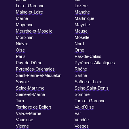
Lot-et-Garonne
Lozère
Maine-et-Loire
Manche
Marne
Martinique
Mayenne
Mayotte
Meurthe-et-Moselle
Meuse
Morbihan
Moselle
Nièvre
Nord
Oise
Orne
Paris
Pas-de-Calais
Puy-de-Dôme
Pyrénées-Atlantiques
Pyrénées-Orientales
Rhône
Saint-Pierre-et-Miquelon
Sarthe
Savoie
Saône-et-Loire
Seine-Maritime
Seine-Saint-Denis
Seine-et-Marne
Somme
Tarn
Tarn-et-Garonne
Territoire de Belfort
Val-d'Oise
Val-de-Marne
Var
Vaucluse
Vendée
Vienne
Vosges