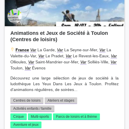
Animations et Jeux de Société à Toulon
(Centres de loisirs)
France
Var
La Garde,
Var
La Seyne-sur-Mer,
Var
La
Valette-du-Var,
Var
Le Pradet,
Var
Le Revest-les-Eaux,
Var
Ollioules,
Var
Saint-Mandrier-sur-Mer,
Var
Solliès-Ville,
Var
Toulon,
Var
Évenos
Découvrez une large sélection de jeux de société à la
ludothèque Les Yeux Dans Les Jeux à Toulon. Profitez
d'animations régulières, de soirées...
Centres de loisirs
Ateliers et stages
Activités enfants / famille
Cirque
Multi-sports
Parcs de loisirs et à thème
Aventure et jeux