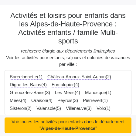
Activités et loisirs pour enfants dans
les Alpes-de-Haute-Provence :
Activités enfants / famille Multi-
sports
recherche élargie aux départements limitrophes
Voir les activités pour enfants, séjours et colonies de vacances
par ville :
Barcelonnette(1)
Château-Arnoux-Saint-Auban(2)
Digne-les-Bains(4)
Forcalquier(4)
Gréoux-les-Bains(3)
Les Mées(4)
Manosque(1)
Mées(4)
Oraison(4)
Peyruis(3)
Pierrevert(1)
Sisteron(2)
Valensole(5)
Villeneuve(3)
Volx(1)
Voir toutes les activités pour enfants dans le département
"
Alpes-de-Haute-Provence
"