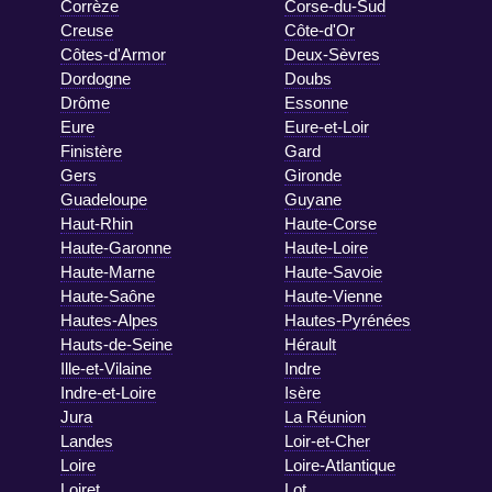
Corrèze
Corse-du-Sud
Creuse
Côte-d'Or
Côtes-d'Armor
Deux-Sèvres
Dordogne
Doubs
Drôme
Essonne
Eure
Eure-et-Loir
Finistère
Gard
Gers
Gironde
Guadeloupe
Guyane
Haut-Rhin
Haute-Corse
Haute-Garonne
Haute-Loire
Haute-Marne
Haute-Savoie
Haute-Saône
Haute-Vienne
Hautes-Alpes
Hautes-Pyrénées
Hauts-de-Seine
Hérault
Ille-et-Vilaine
Indre
Indre-et-Loire
Isère
Jura
La Réunion
Landes
Loir-et-Cher
Loire
Loire-Atlantique
Loiret
Lot