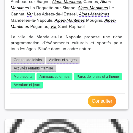
Auribeau-sur-Siagne,
Alpes-Maritimes
Cannes,
Alpes-
Maritimes
La Roquette-sur-Siagne,
Alpes-Maritimes
Le
Cannet,
Var
Les Adrets-de-l'Estérel,
Alpes-Maritimes
Mandelieu-la-Napoule,
Alpes-Maritimes
Mougins,
Alpes-
Maritimes
Pégomas,
Var
Saint-Raphaël
La ville de Mandelieu-La Napoule propose une riche
programmation d'événements culturels et sportifs pour
tous les âges. Située dans un cadre naturel...
Centres de loisirs
Ateliers et stages
Activités enfants / famille
Multi-sports
Animaux et fermes
Parcs de loisirs et à thème
Aventure et jeux
Consulter