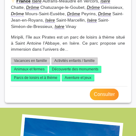
France
Isère
Autrans-Méaudre en Vercors,
Isère
Chatte,
Drôme
Chatuzange-le-Goubet,
Drôme
Génissieux,
Drôme
Mours-Saint-Eusèbe,
Drôme
Peyrins,
Drôme
Saint-
Jean-en-Royans,
Isère
Saint-Marcellin,
Isère
Saint-
Siméon-de-Bressieux,
Isère
Vinay
Miripili, l'île aux Pirates est un parc de loisirs à thème situé
à Saint Antoine l'Abbaye, en Isère. Ce parc propose une
immersion dans l'univers de...
Vacances en famille
Activités enfants / famille
Animaux et fermes
Découverte des monuments
Parcs de loisirs et à thème
Aventure et jeux
Consulter