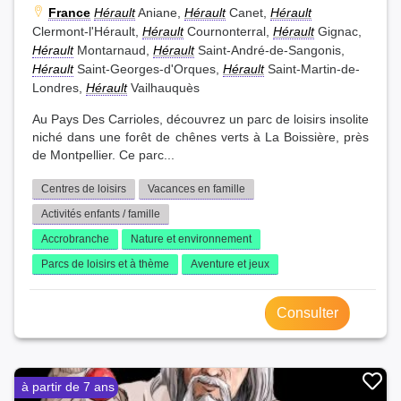
France
Hérault
Aniane,
Hérault
Canet,
Hérault
Clermont-l'Hérault,
Hérault
Cournonterral,
Hérault
Gignac,
Hérault
Montarnaud,
Hérault
Saint-André-de-Sangonis,
Hérault
Saint-Georges-d'Orques,
Hérault
Saint-Martin-de-
Londres,
Hérault
Vailhauquès
Au Pays Des Carrioles, découvrez un parc de loisirs insolite
niché dans une forêt de chênes verts à La Boissière, près
de Montpellier. Ce parc...
Centres de loisirs
Vacances en famille
Activités enfants / famille
Accrobranche
Nature et environnement
Parcs de loisirs et à thème
Aventure et jeux
Consulter
à partir de 7 ans