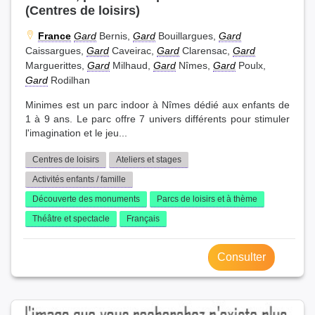
(Centres de loisirs)
France
Gard
Bernis,
Gard
Bouillargues,
Gard
Caissargues,
Gard
Caveirac,
Gard
Clarensac,
Gard
Marguerittes,
Gard
Milhaud,
Gard
Nîmes,
Gard
Poulx,
Gard
Rodilhan
Minimes est un parc indoor à Nîmes dédié aux enfants de
1 à 9 ans. Le parc offre 7 univers différents pour stimuler
l'imagination et le jeu...
Centres de loisirs
Ateliers et stages
Activités enfants / famille
Découverte des monuments
Parcs de loisirs et à thème
Théâtre et spectacle
Français
Consulter