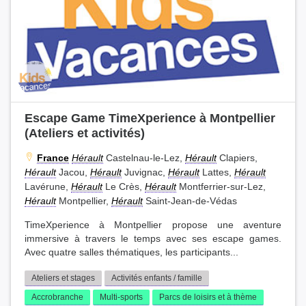
Escape Game TimeXperience à Montpellier
(Ateliers et activités)
France
Hérault
Castelnau-le-Lez,
Hérault
Clapiers,
Hérault
Jacou,
Hérault
Juvignac,
Hérault
Lattes,
Hérault
Lavérune,
Hérault
Le Crès,
Hérault
Montferrier-sur-Lez,
Hérault
Montpellier,
Hérault
Saint-Jean-de-Védas
TimeXperience à Montpellier propose une aventure
immersive à travers le temps avec ses escape games.
Avec quatre salles thématiques, les participants...
Ateliers et stages
Activités enfants / famille
Accrobranche
Multi-sports
Parcs de loisirs et à thème