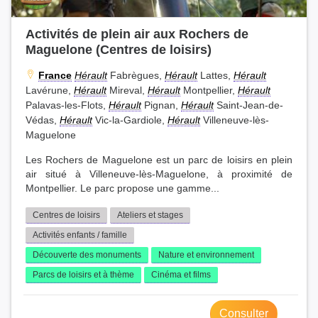
Activités de plein air aux Rochers de
Maguelone (Centres de loisirs)
France
Hérault
Fabrègues,
Hérault
Lattes,
Hérault
Lavérune,
Hérault
Mireval,
Hérault
Montpellier,
Hérault
Palavas-les-Flots,
Hérault
Pignan,
Hérault
Saint-Jean-de-
Védas,
Hérault
Vic-la-Gardiole,
Hérault
Villeneuve-lès-
Maguelone
Les Rochers de Maguelone est un parc de loisirs en plein
air situé à Villeneuve-lès-Maguelone, à proximité de
Montpellier. Le parc propose une gamme...
Centres de loisirs
Ateliers et stages
Activités enfants / famille
Découverte des monuments
Nature et environnement
Parcs de loisirs et à thème
Cinéma et films
Consulter