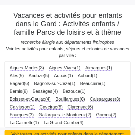
Vacances et activités pour enfants
dans le Gard : Activités enfants /
famille Parcs de loisirs et à thème
recherche élargie aux départements limitrophes
Voir les activités pour enfants, séjours et colonies de vacances
par ville :
Aigues-Mortes(3)
Aigues-Vives(1)
Aimargues(1)
Alès(5)
Anduze(5)
Aubais(1)
Aubord(1)
Bagard(6)
Bagnols-sur-Cèze(1)
Beaucaire(1)
Bernis(8)
Bessèges(4)
Bezouce(1)
Boisset-et-Gaujac(4)
Bouillargues(8)
Caissargues(8)
Calvisson(1)
Caveirac(8)
Clarensac(6)
Fourques(3)
Gallargues-le-Montueux(2)
Garons(2)
La Calmette(1)
La Grand-Combe(4)
Laudun-l'Ardoise(2)
Le Cailar(2)
Le Grau-du-Roi(3)
Voir toutes les activités pour enfants dans le département