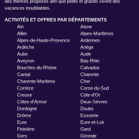
des thèmes proposés afin que petits et grands vivent des
vacances inoubliables.
ACTIVITÉS ET OFFRES PAR DÉPARTEMENTS
Ain
Aisne
Allier
Alpes-Maritimes
Alpes-de-Haute-Provence
Ardennes
Ardèche
Ariège
Aube
Aude
Aveyron
Bas-Rhin
Bouches-du-Rhône
Calvados
Cantal
Charente
Charente-Maritime
Cher
Corrèze
Corse-du-Sud
Creuse
Côte-d'Or
Côtes-d'Armor
Deux-Sèvres
Dordogne
Doubs
Drôme
Essonne
Eure
Eure-et-Loir
Finistère
Gard
Gers
Gironde