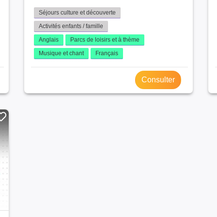
Ardennes (9)
Séjours culture et découverte
Yonne (9)
Activités enfants / famille
Ariège (8)
Anglais
Parcs de loisirs et à thème
Haute-Marne (8)
Musique et chant
Français
Pyrénées-Orientales (8)
Haute-Savoie (7)
Savoie (7)
Consulter
Eure-et-Loir (7)
Meuse (7)
Lozère (6)
Hautes-Pyrénées (5)
Guadeloupe (4)
Territoire de Belfort (4)
Hautes-Alpes (3)
Martinique (2)