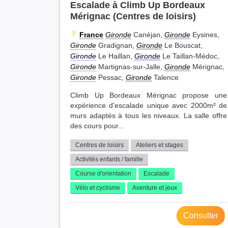
Escalade à Climb Up Bordeaux
Mérignac (Centres de loisirs)
France
Gironde
Canéjan,
Gironde
Eysines,
Gironde
Gradignan,
Gironde
Le Bouscat,
Gironde
Le Haillan,
Gironde
Le Taillan-Médoc,
Gironde
Martignas-sur-Jalle,
Gironde
Mérignac,
Gironde
Pessac,
Gironde
Talence
Climb Up Bordeaux Mérignac propose une
expérience d'escalade unique avec 2000m² de
murs adaptés à tous les niveaux. La salle offre
des cours pour...
Centres de loisirs
Ateliers et stages
Activités enfants / famille
Course d'orientation
Escalade
Vélo et cyclisme
Aventure et jeux
Consulter