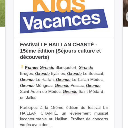
Aube (19)
Manche (18)
Loir-et-Cher (18)
Deux-Sèvres (17)
Loire (17)
Puy-de-Dôme (17)
Ardèche (15)
Festival LE HAILLAN CHANTÉ -
15ème édition (Séjours culture et
Oise (14)
découverte)
Charente (14)
Loiret (14)
France
Gironde
Blanquefort,
Gironde
Essonne (13)
Bruges,
Gironde
Eysines,
Gironde
Le Bouscat,
Seine-Saint-Denis (13)
Gironde
Le Haillan,
Gironde
Le Taillan-Médoc,
Haute-Vienne (12)
Gironde
Mérignac,
Gironde
Pessac,
Gironde
Allier (11)
Saint-Aubin-de-Médoc,
Gironde
Saint-Médard-
en-Jalles
Tarn (11)
Vosges (11)
Participez à la 15ème édition du festival LE
Aveyron (10)
HAILLAN CHANTÉ, un événement musical
Nièvre (10)
incontournable au Haillan. Profitez de concerts
variés avec des...
Lot (9)