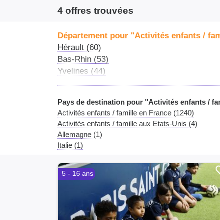
4 offres trouvées
Département pour "Activités enfants / fam
Hérault (60)
Bas-Rhin (53)
Yvelines (44)
Paris (42)
Rhône (39)
Pays de destination pour "Activités enfants / fa
Loire-Atlantique (35)
Activités enfants / famille en France (1240)
Val-de-Marne (34)
Activités enfants / famille aux Etats-Unis (4)
Var (32)
Allemagne (1)
Alpes-Maritimes (30)
Italie (1)
Charente-Maritime (29)
Bouches-du-Rhône (27)
5 - 16 ans
Seine-et-Marne (26)
Seine-Maritime (24)
Vienne (21)
Marne (21)