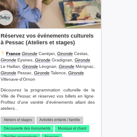
Réservez vos événements culturels
à Pessac (Ateliers et stages)
France
Gironde
Canéjan,
Gironde
Cestas,
Gironde
Eysines,
Gironde
Gradignan,
Gironde
Le Haillan,
Gironde
Léognan,
Gironde
Mérignac,
Gironde
Pessac,
Gironde
Talence,
Gironde
Villenave-d'Ornon
Découvrez la programmation culturelle de la
Ville de Pessac et réservez vos billets en ligne.
Profitez d'une variété d'événements allant des
ateliers...
Ateliers et stages
Activités enfants / famille
Découverte des monuments
Musique et chant
Théâtre et spectacle
Français