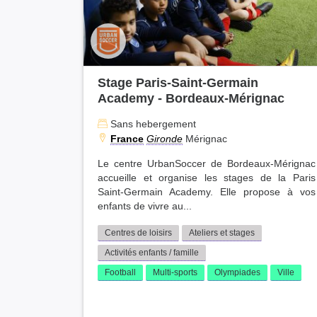
Calvados (20)
Finistère (19)
Pas-de-Calais (18)
Drôme (17)
Côtes-d'Armor (17)
Stage Paris-Saint-Germain
Sarthe (17)
Academy - Bordeaux-Mérignac
Mayenne (17)
Sans hebergement
Aisne (14)
France
Gironde
Mérignac
Haute-Saône (14)
Dordogne (14)
Le centre UrbanSoccer de Bordeaux-Mérignac
Doubs (13)
accueille et organise les stages de la Paris
Somme (13)
Saint-Germain Academy. Elle propose à vos
enfants de vivre au...
Landes (12)
Indre (12)
Centres de loisirs
Ateliers et stages
Vaucluse (11)
Activités enfants / famille
Morbihan (11)
Football
Multi-sports
Olympiades
Ville
Moselle (11)
Orne (10)
Jura (10)