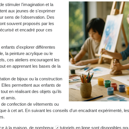
e stimuler l'imagination et la
ttent aux jeunes de s'exprimer
eur sens de l'observation. Des
 sont souvent proposés par les
 sécurisé et encadré pour ces
 enfants d'explorer différentes
le, la peinture acrylique ou le
s, ces ateliers encouragent les
tout en apprenant les bases de la
réation de bijoux ou la construction
 Elles permettent aux enfants de
tout en réalisant des objets qu'ils
 et amis.
s de confection de vêtements ou
ique à cet art. En suivant les conseils d'un encadrant expérimenté, le
es.
ence à la maison, de nombreux
tutoriels en ligne
sont disponibles pou