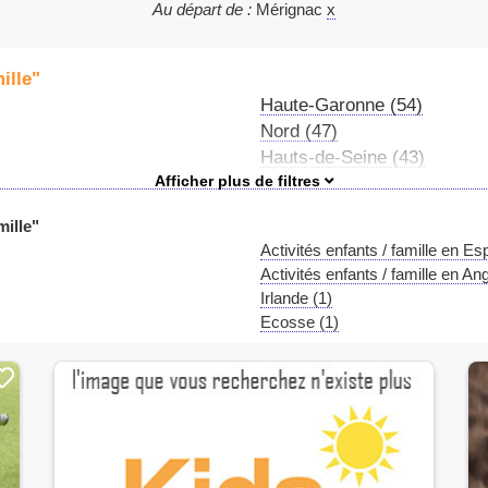
Au départ de :
Mérignac
x
ille"
Haute-Garonne (54)
Nord (47)
Hauts-de-Seine (43)
Isère (41)
Gironde (39)
mille"
Gard (35)
Activités enfants / famille en Es
Indre-et-Loire (33)
Activités enfants / famille en Ang
Maine-et-Loire (32)
Irlande (1)
Ille-et-Vilaine (29)
Ecosse (1)
Haut-Rhin (28)
Ain (26)
Vendée (25)
Val-d'Oise (23)
Côte-d'Or (21)
Saône-et-Loire (20)