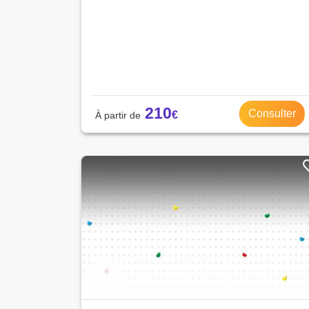
Tarn-et-Garonne (9)
Eure (9)
Cher (8)
Lot-et-Garonne (8)
Meurthe-et-Moselle (8)
Alpes-de-Haute-Provence (8)
Haute-Loire (7)
210
Consulter
Aude (7)
Pyrénées-Atlantiques (7)
Cantal (6)
Corrèze (6)
Creuse (5)
Corse-du-Sud (4)
Gers (3)
Haute-Corse (3)
Mayotte (1)