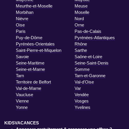
Meurthe-et-Moselle
Meuse
Morbihan
Moselle
Nièvre
Nord
Oise
Orne
Paris
Pas-de-Calais
Puy-de-Dôme
Pyrénées-Atlantiques
Pyrénées-Orientales
Rhône
Saint-Pierre-et-Miquelon
Sarthe
Savoie
Saône-et-Loire
Seine-Maritime
Seine-Saint-Denis
Seine-et-Marne
Somme
Tarn
Tarn-et-Garonne
Territoire de Belfort
Val-d'Oise
Val-de-Marne
Var
Vaucluse
Vendée
Vienne
Vosges
Yonne
Yvelines
KIDSVACANCES