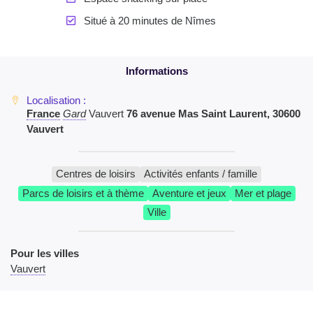
Situé à 20 minutes de Nîmes
France
Gard
Vauvert
76 avenue Mas Saint Laurent, 30600
Vauvert
Centres de loisirs
Activités enfants / famille
Parcs de loisirs et à thème
Aventure et jeux
Mer et plage
Ville
Pour les villes
Vauvert