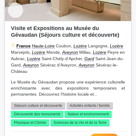
Visite et Expositions au Musée du
Gévaudan (Séjours culture et découverte)
France
Haute-Loire
Coubon,
Lozère
Langogne,
Lozère
Marvejols,
Lozère
Mende,
Aveyron
Millau,
Lozère
Peyre en
Aubrac,
Lozère
Saint-Chély-d'Apcher,
Gard
Saint-Jean-du-
Gard,
Aveyron
Sévérac d'Aveyron,
Aveyron
Sévérac-le-
Château
Le Musée du Gévaudan propose une expérience culturelle
enrichissante avec des expositions temporaires et
permanentes. Découvrez l'histoire locale et...
Séjours culture et découverte
Activités enfants / famille
Découverte des monuments
Nature et environnement
Physique et Chimie
Sciences de la Vie et de la Terre