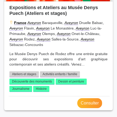
Expositions et Ateliers au Musée Denys
Puech (Ateliers et stages)
France
Aveyron
Baraqueville,
Aveyron
Druelle Balsac,
Aveyron
Flavin,
Aveyron
Le Monastère,
Aveyron
Luc-la-
Primaube,
Aveyron
Olemps,
Aveyron
Onet-le-Château,
Aveyron
Rodez,
Aveyron
Salles-la-Source,
Aveyron
Sébazac-Concourès
Le Musée Denys Puech de Rodez offre une entrée gratuite
pour découvrir ses expositions d'art graphique
contemporain et ses ateliers créatifs. Venez...
Ateliers et stages
Activités enfants / famille
Découverte des monuments
Dessin et peinture
Journalisme
Histoire
Consulter