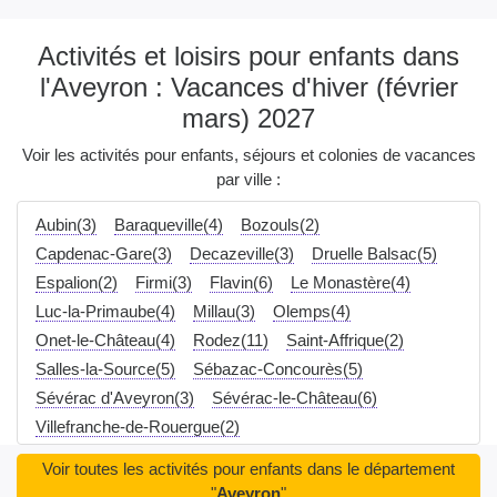
Activités et loisirs pour enfants dans
l'Aveyron : Vacances d'hiver (février
mars) 2027
Voir les activités pour enfants, séjours et colonies de vacances
par ville :
Aubin(3)
Baraqueville(4)
Bozouls(2)
Capdenac-Gare(3)
Decazeville(3)
Druelle Balsac(5)
Espalion(2)
Firmi(3)
Flavin(6)
Le Monastère(4)
Luc-la-Primaube(4)
Millau(3)
Olemps(4)
Onet-le-Château(4)
Rodez(11)
Saint-Affrique(2)
Salles-la-Source(5)
Sébazac-Concourès(5)
Sévérac d'Aveyron(3)
Sévérac-le-Château(6)
Villefranche-de-Rouergue(2)
Voir toutes les activités pour enfants dans le département
"
Aveyron
"