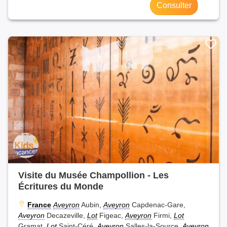
Consulter
Visite du Musée Champollion - Les
Écritures du Monde
France
Aveyron
Aubin,
Aveyron
Capdenac-Gare,
Aveyron
Decazeville,
Lot
Figeac,
Aveyron
Firmi,
Lot
Gramat,
Lot
Saint-Céré,
Aveyron
Salles-la-Source,
Aveyron