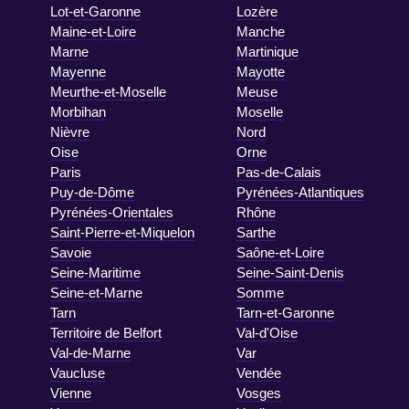
Lot-et-Garonne
Lozère
Maine-et-Loire
Manche
Marne
Martinique
Mayenne
Mayotte
Meurthe-et-Moselle
Meuse
Morbihan
Moselle
Nièvre
Nord
Oise
Orne
Paris
Pas-de-Calais
Puy-de-Dôme
Pyrénées-Atlantiques
Pyrénées-Orientales
Rhône
Saint-Pierre-et-Miquelon
Sarthe
Savoie
Saône-et-Loire
Seine-Maritime
Seine-Saint-Denis
Seine-et-Marne
Somme
Tarn
Tarn-et-Garonne
Territoire de Belfort
Val-d'Oise
Val-de-Marne
Var
Vaucluse
Vendée
Vienne
Vosges