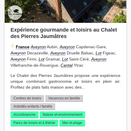
Expérience gourmande et loisirs au Chalet
des Pierres Jaumâtres
France
Aveyron
Aubin,
Aveyron
Capdenac-Gare,
Aveyron
Decazeville,
Aveyron
Druelle Balsac,
Lot
Figeac,
Aveyron
Firmi,
Lot
Gramat,
Lot
Saint-Céré,
Aveyron
Villefranche-de-Rouergue,
Cantal
Ytrac
Le Chalet des Pierres Jaumâtres propose une expérience
unique combinant gastronomie et loisirs en plein air.
Profitez de plats faits maison avec des...
Centres de loisirs
Vacances en famille
Activités enfants / famille
Accrobranche
Nature et environnement
Parcs de loisirs et à thème
Mer et plage