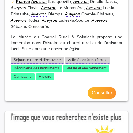
France
Aveyron
Baraqueville,
Aveyron
Druelle Balsac,
Aveyron
Flavin,
Aveyron
Le Monastère,
Aveyron
Luc-la-
Primaube,
Aveyron
Olemps,
Aveyron
Onet-le-Château,
Aveyron
Rodez,
Aveyron
Salles-la-Source,
Aveyron
Sébazac-Concourès
Le Musée du Charroi Rural à Salmiech propose une
immersion dans l'histoire du charroi rural et de l'artisanat
local. Situé dans une ancienne église,...
Séjours culture et découverte
Activités enfants / famille
Découverte des monuments
Nature et environnement
Campagne
Histoire
Consulter