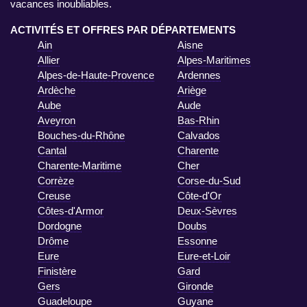
vacances inoubliables.
ACTIVITÉS ET OFFRES PAR DÉPARTEMENTS
Ain
Aisne
Allier
Alpes-Maritimes
Alpes-de-Haute-Provence
Ardennes
Ardèche
Ariège
Aube
Aude
Aveyron
Bas-Rhin
Bouches-du-Rhône
Calvados
Cantal
Charente
Charente-Maritime
Cher
Corrèze
Corse-du-Sud
Creuse
Côte-d'Or
Côtes-d'Armor
Deux-Sèvres
Dordogne
Doubs
Drôme
Essonne
Eure
Eure-et-Loir
Finistère
Gard
Gers
Gironde
Guadeloupe
Guyane