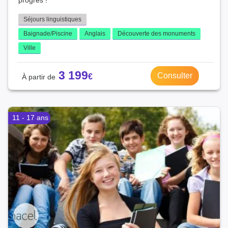
progrès !
Séjours linguistiques
Baignade/Piscine
Anglais
Découverte des monuments
Ville
3 199
Consulter
11 - 17 ans