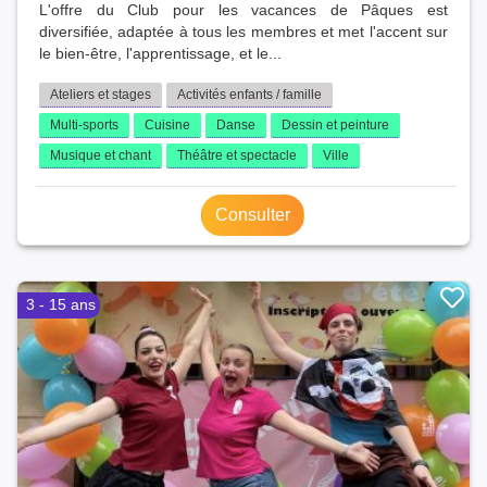
L'offre du Club pour les vacances de Pâques est
diversifiée, adaptée à tous les membres et met l'accent sur
le bien-être, l'apprentissage, et le...
Ateliers et stages
Activités enfants / famille
Multi-sports
Cuisine
Danse
Dessin et peinture
Musique et chant
Théâtre et spectacle
Ville
Consulter
3 - 15 ans