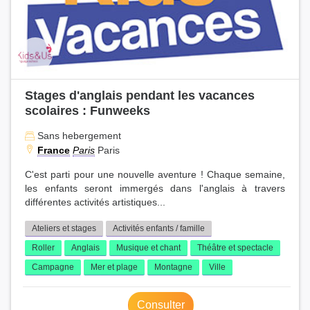
Stages d'anglais pendant les vacances
scolaires : Funweeks
Sans hebergement
France
Paris
Paris
C'est parti pour une nouvelle aventure ! Chaque semaine,
les enfants seront immergés dans l'anglais à travers
différentes activités artistiques...
Ateliers et stages
Activités enfants / famille
Roller
Anglais
Musique et chant
Théâtre et spectacle
Campagne
Mer et plage
Montagne
Ville
Consulter