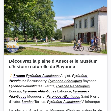
Découvrez la plaine d'Ansot et le Muséum
d'histoire naturelle de Bayonne
France
Pyrénées-Atlantiques
Anglet,
Pyrénées-
Atlantiques
Bassussarry,
Pyrénées-Atlantiques
Bayonne,
Pyrénées-Atlantiques
Biarritz,
Pyrénées-Atlantiques
Boucau,
Pyrénées-Atlantiques
Lahonce,
Pyrénées-
Atlantiques
Mouguerre,
Pyrénées-Atlantiques
Saint-Pierre-
d'Irube,
Landes
Tarnos,
Pyrénées-Atlantiques
Villefranque
La plaine d'Ansot et le Muséum d'histoire naturelle de