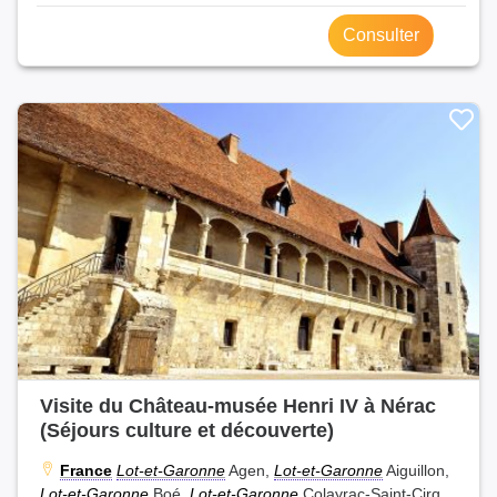
Consulter
Visite du Château-musée Henri IV à Nérac
(Séjours culture et découverte)
France
Lot-et-Garonne
Agen,
Lot-et-Garonne
Aiguillon,
Lot-et-Garonne
Boé,
Lot-et-Garonne
Colayrac-Saint-Cirq,