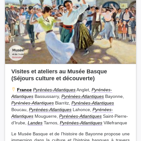
Visites et ateliers au Musée Basque
(Séjours culture et découverte)
France
Pyrénées-Atlantiques
Anglet,
Pyrénées-
Atlantiques
Bassussarry,
Pyrénées-Atlantiques
Bayonne,
Pyrénées-Atlantiques
Biarritz,
Pyrénées-Atlantiques
Boucau,
Pyrénées-Atlantiques
Lahonce,
Pyrénées-
Atlantiques
Mouguerre,
Pyrénées-Atlantiques
Saint-Pierre-
d'Irube,
Landes
Tarnos,
Pyrénées-Atlantiques
Villefranque
Le Musée Basque et de l'histoire de Bayonne propose une
immersion dans la culture et l'histoire basques à travers