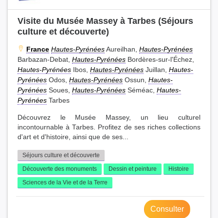
Visite du Musée Massey à Tarbes (Séjours
culture et découverte)
France
Hautes-Pyrénées
Aureilhan,
Hautes-Pyrénées
Barbazan-Debat,
Hautes-Pyrénées
Bordères-sur-l'Échez,
Hautes-Pyrénées
Ibos,
Hautes-Pyrénées
Juillan,
Hautes-
Pyrénées
Odos,
Hautes-Pyrénées
Ossun,
Hautes-
Pyrénées
Soues,
Hautes-Pyrénées
Séméac,
Hautes-
Pyrénées
Tarbes
Découvrez le Musée Massey, un lieu culturel
incontournable à Tarbes. Profitez de ses riches collections
d'art et d'histoire, ainsi que de ses...
Séjours culture et découverte
Découverte des monuments
Dessin et peinture
Histoire
Sciences de la Vie et de la Terre
Consulter