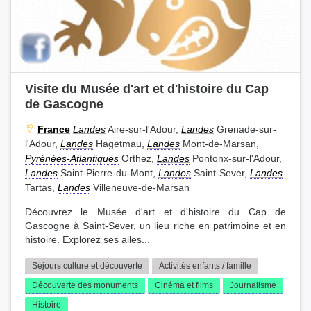
Visite du Musée d'art et d'histoire du Cap
de Gascogne
France
Landes
Aire-sur-l'Adour,
Landes
Grenade-sur-
l'Adour,
Landes
Hagetmau,
Landes
Mont-de-Marsan,
Pyrénées-Atlantiques
Orthez,
Landes
Pontonx-sur-l'Adour,
Landes
Saint-Pierre-du-Mont,
Landes
Saint-Sever,
Landes
Tartas,
Landes
Villeneuve-de-Marsan
Découvrez le Musée d'art et d'histoire du Cap de
Gascogne à Saint-Sever, un lieu riche en patrimoine et en
histoire. Explorez ses ailes...
Séjours culture et découverte
Activités enfants / famille
Découverte des monuments
Cinéma et films
Journalisme
Histoire