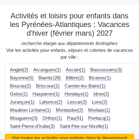
Activités et loisirs pour enfants dans
les Pyrénées-Atlantiques : Vacances
d'hiver (février mars) 2027
recherche élargie aux départements limitrophes
Voir les activités pour enfants, séjours et colonies de vacances
par ville :
Anglet(2)
Arcangues(1)
Ascain(1)
Bassussarry(3)
Bayonne(5)
Biarritz(28)
Billère(2)
Bizanos(1)
Boucau(2)
Briscous(1)
Cambo-les-Bains(1)
Gelos(1)
Hasparren(1)
Hendaye(1)
Idron(2)
Jurançon(1)
Lahonce(2)
Lescar(2)
Lons(2)
Mauléon-Licharre(1)
Montardon(2)
Morlaàs(1)
Mouguerre(3)
Orthez(1)
Pau(41)
Pontacq(1)
Saint-Pierre-d'Irube(3)
Saint-Pée-sur-Nivelle(1)
Sauvagnon(1)
Serres-Castet(2)
Ustaritz(1)
Voir toutes les activités pour enfants dans le département