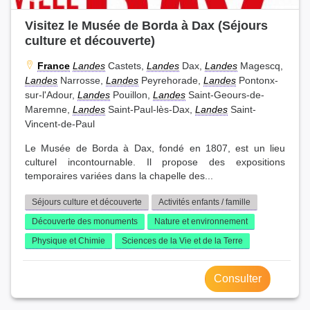
Visitez le Musée de Borda à Dax (Séjours
culture et découverte)
France
Landes
Castets,
Landes
Dax,
Landes
Magescq,
Landes
Narrosse,
Landes
Peyrehorade,
Landes
Pontonx-
sur-l'Adour,
Landes
Pouillon,
Landes
Saint-Geours-de-
Maremne,
Landes
Saint-Paul-lès-Dax,
Landes
Saint-
Vincent-de-Paul
Le Musée de Borda à Dax, fondé en 1807, est un lieu
culturel incontournable. Il propose des expositions
temporaires variées dans la chapelle des...
Séjours culture et découverte
Activités enfants / famille
Découverte des monuments
Nature et environnement
Physique et Chimie
Sciences de la Vie et de la Terre
Consulter