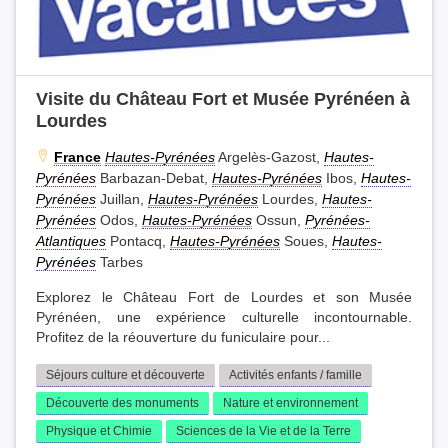
Visite du Château Fort et Musée Pyrénéen à
Lourdes
France
Hautes-Pyrénées
Argelès-Gazost,
Hautes-
Pyrénées
Barbazan-Debat,
Hautes-Pyrénées
Ibos,
Hautes-
Pyrénées
Juillan,
Hautes-Pyrénées
Lourdes,
Hautes-
Pyrénées
Odos,
Hautes-Pyrénées
Ossun,
Pyrénées-
Atlantiques
Pontacq,
Hautes-Pyrénées
Soues,
Hautes-
Pyrénées
Tarbes
Explorez le Château Fort de Lourdes et son Musée
Pyrénéen, une expérience culturelle incontournable.
Profitez de la réouverture du funiculaire pour...
Séjours culture et découverte
Activités enfants / famille
Découverte des monuments
Nature et environnement
Physique et Chimie
Sciences de la Vie et de la Terre