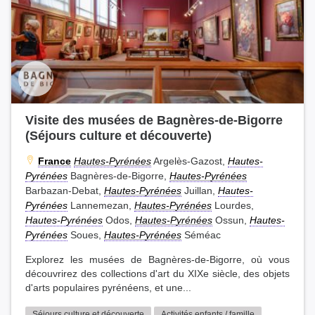
Visite des musées de Bagnères-de-Bigorre
(Séjours culture et découverte)
France
Hautes-Pyrénées
Argelès-Gazost,
Hautes-
Pyrénées
Bagnères-de-Bigorre,
Hautes-Pyrénées
Barbazan-Debat,
Hautes-Pyrénées
Juillan,
Hautes-
Pyrénées
Lannemezan,
Hautes-Pyrénées
Lourdes,
Hautes-Pyrénées
Odos,
Hautes-Pyrénées
Ossun,
Hautes-
Pyrénées
Soues,
Hautes-Pyrénées
Séméac
Explorez les musées de Bagnères-de-Bigorre, où vous
découvrirez des collections d'art du XIXe siècle, des objets
d'arts populaires pyrénéens, et une...
Séjours culture et découverte
Activités enfants / famille