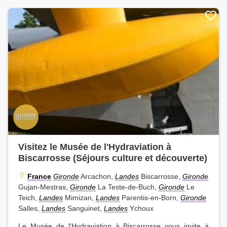
Visitez le Musée de l'Hydraviation à
Biscarrosse (Séjours culture et découverte)
France
Gironde
Arcachon,
Landes
Biscarrosse,
Gironde
Gujan-Mestras,
Gironde
La Teste-de-Buch,
Gironde
Le
Teich,
Landes
Mimizan,
Landes
Parentis-en-Born,
Gironde
Salles,
Landes
Sanguinet,
Landes
Ychoux
Le Musée de l'Hydraviation à Biscarrosse vous invite à