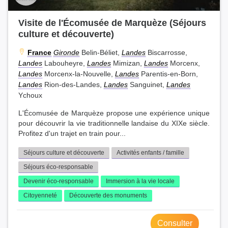
Visite de l'Écomusée de Marquèze (Séjours
culture et découverte)
France
Gironde
Belin-Béliet,
Landes
Biscarrosse,
Landes
Labouheyre,
Landes
Mimizan,
Landes
Morcenx,
Landes
Morcenx-la-Nouvelle,
Landes
Parentis-en-Born,
Landes
Rion-des-Landes,
Landes
Sanguinet,
Landes
Ychoux
L'Écomusée de Marquèze propose une expérience unique
pour découvrir la vie traditionnelle landaise du XIXe siècle.
Profitez d'un trajet en train pour...
Séjours culture et découverte
Activités enfants / famille
Séjours éco-responsable
Devenir éco-responsable
Immersion à la vie locale
Citoyenneté
Découverte des monuments
Consulter