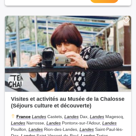
Visites et activités au Musée de la Chalosse
(Séjours culture et découverte)
France
Landes
Castets,
Landes
Dax,
Landes
Magescq,
Landes
Narrosse,
Landes
Pontonx-sur-l'Adour,
Landes
Pouillon,
Landes
Rion-des-Landes,
Landes
Saint-Paul-lès-
Dax,
Landes
Saint-Vincent-de-Paul,
Landes
Tartas