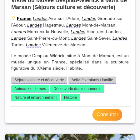
Visite du Musée Despiau-Wlérick à Mont de
Marsan (Séjours culture et découverte)
France
Landes
Aire-sur-l'Adour,
Landes
Grenade-sur-
l'Adour,
Landes
Hagetmau,
Landes
Mont-de-Marsan,
Landes
Morcenx-la-Nouvelle,
Landes
Rion-des-Landes,
Landes
Saint-Pierre-du-Mont,
Landes
Saint-Sever,
Landes
Tartas,
Landes
Villeneuve-de-Marsan
Le musée Despiau-Wlérick, situé à Mont de Marsan, est un
musée unique en France, spécialisé dans la sculpture
figurative du XXème siècle. Il abrite...
Séjours culture et découverte
Activités enfants / famille
Animaux et fermes
Découverte des monuments
Nature et environnement
Histoire
Consulter