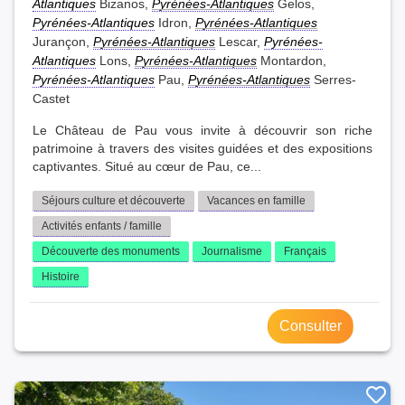
Atlantiques
Bizanos,
Pyrénées-Atlantiques
Gelos,
Pyrénées-Atlantiques
Idron,
Pyrénées-Atlantiques
Jurançon,
Pyrénées-Atlantiques
Lescar,
Pyrénées-
Atlantiques
Lons,
Pyrénées-Atlantiques
Montardon,
Pyrénées-Atlantiques
Pau,
Pyrénées-Atlantiques
Serres-
Castet
Le Château de Pau vous invite à découvrir son riche
patrimoine à travers des visites guidées et des expositions
captivantes. Situé au cœur de Pau, ce...
Séjours culture et découverte
Vacances en famille
Activités enfants / famille
Découverte des monuments
Journalisme
Français
Histoire
Consulter