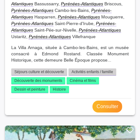
Atlantiques
Bassussarry,
Pyrénées-Atlantiques
Briscous,
Pyrénées-Atlantiques
Cambo-les-Bains,
Pyrénées-
Atlantiques
Hasparren,
Pyrénées-Atlantiques
Mouguerre,
Pyrénées-Atlantiques
Saint-Pierre-d'Irube,
Pyrénées-
Atlantiques
Saint-Pée-sur-Nivelle,
Pyrénées-Atlantiques
Ustaritz,
Pyrénées-Atlantiques
Villefranque
La Villa Arnaga, située à Cambo-les-Bains, est un musée
consacré à Edmond Rostand. Classée Monument
Historique, cette demeure Belle Époque propose...
Séjours culture et découverte
Activités enfants / famille
Découverte des monuments
Cinéma et films
Dessin et peinture
Histoire
Consulter