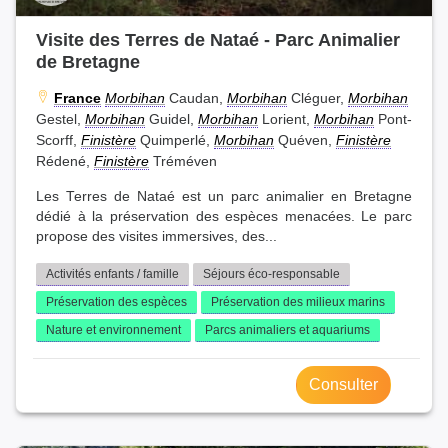
Visite des Terres de Nataé - Parc Animalier
de Bretagne
France
Morbihan
Caudan,
Morbihan
Cléguer,
Morbihan
Gestel,
Morbihan
Guidel,
Morbihan
Lorient,
Morbihan
Pont-
Scorff,
Finistère
Quimperlé,
Morbihan
Quéven,
Finistère
Rédené,
Finistère
Tréméven
Les Terres de Nataé est un parc animalier en Bretagne
dédié à la préservation des espèces menacées. Le parc
propose des visites immersives, des...
Activités enfants / famille
Séjours éco-responsable
Préservation des espèces
Préservation des milieux marins
Nature et environnement
Parcs animaliers et aquariums
Consulter