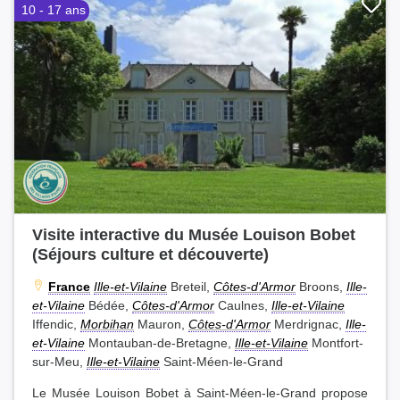
10 - 17 ans
Visite interactive du Musée Louison Bobet
(Séjours culture et découverte)
France
Ille-et-Vilaine
Breteil,
Côtes-d'Armor
Broons,
Ille-
et-Vilaine
Bédée,
Côtes-d'Armor
Caulnes,
Ille-et-Vilaine
Iffendic,
Morbihan
Mauron,
Côtes-d'Armor
Merdrignac,
Ille-
et-Vilaine
Montauban-de-Bretagne,
Ille-et-Vilaine
Montfort-
sur-Meu,
Ille-et-Vilaine
Saint-Méen-le-Grand
Le Musée Louison Bobet à Saint-Méen-le-Grand propose