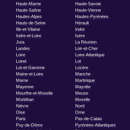
Haute-Marne
Haute-Savoie
Haute-Saône
Haute-Vienne
Hautes-Alpes
Hautes-Pyrénées
Hauts-de-Seine
Hérault
Ille-et-Vilaine
Indre
Indre-et-Loire
Isère
Jura
La Réunion
Landes
Loir-et-Cher
Loire
Loire-Atlantique
Loiret
Lot
Lot-et-Garonne
Lozère
Maine-et-Loire
Manche
Marne
Martinique
Mayenne
Mayotte
Meurthe-et-Moselle
Meuse
Morbihan
Moselle
Nièvre
Nord
Oise
Orne
Paris
Pas-de-Calais
Puy-de-Dôme
Pyrénées-Atlantiques