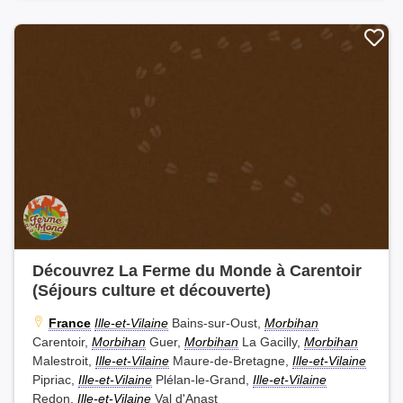
Découvrez La Ferme du Monde à Carentoir
(Séjours culture et découverte)
France
Ille-et-Vilaine
Bains-sur-Oust,
Morbihan
Carentoir,
Morbihan
Guer,
Morbihan
La Gacilly,
Morbihan
Malestroit,
Ille-et-Vilaine
Maure-de-Bretagne,
Ille-et-Vilaine
Pipriac,
Ille-et-Vilaine
Plélan-le-Grand,
Ille-et-Vilaine
Redon,
Ille-et-Vilaine
Val d'Anast