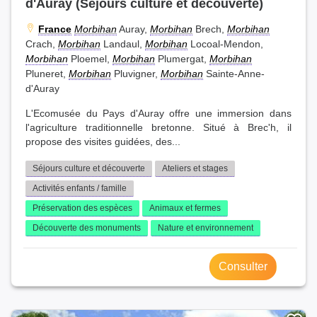
d'Auray (Séjours culture et découverte)
France
Morbihan
Auray,
Morbihan
Brech,
Morbihan
Crach,
Morbihan
Landaul,
Morbihan
Locoal-Mendon,
Morbihan
Ploemel,
Morbihan
Plumergat,
Morbihan
Pluneret,
Morbihan
Pluvigner,
Morbihan
Sainte-Anne-
d'Auray
L'Ecomusée du Pays d'Auray offre une immersion dans
l'agriculture traditionnelle bretonne. Situé à Brec'h, il
propose des visites guidées, des...
Séjours culture et découverte
Ateliers et stages
Activités enfants / famille
Préservation des espèces
Animaux et fermes
Découverte des monuments
Nature et environnement
Consulter