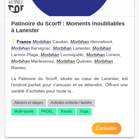
Patinoire du Scorff : Moments inoubliables
à Lanester
France
Morbihan
Caudan,
Morbihan
Hennebont,
Morbihan
Kervignac,
Morbihan
Lanester,
Morbihan
Larmor-Plage,
Morbihan
Locmiquélic,
Morbihan
Lorient,
Morbihan
Merlevenez,
Morbihan
Quéven,
Morbihan
Riantec
La Patinoire du Scorff, située au cœur de Lanester, est
l'endroit parfait pour s'amuser et se détendre. Offrant une
variété d'activités pour toute la...
Ateliers et stages
Activités enfants / famille
Multi-sports
PADEL
Rando
Yoga
Consulter