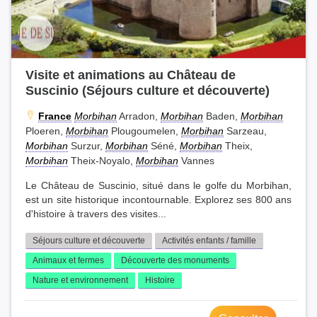
Visite et animations au Château de
Suscinio (Séjours culture et découverte)
France
Morbihan
Arradon,
Morbihan
Baden,
Morbihan
Ploeren,
Morbihan
Plougoumelen,
Morbihan
Sarzeau,
Morbihan
Surzur,
Morbihan
Séné,
Morbihan
Theix,
Morbihan
Theix-Noyalo,
Morbihan
Vannes
Le Château de Suscinio, situé dans le golfe du Morbihan,
est un site historique incontournable. Explorez ses 800 ans
d'histoire à travers des visites...
Séjours culture et découverte
Activités enfants / famille
Animaux et fermes
Découverte des monuments
Nature et environnement
Histoire