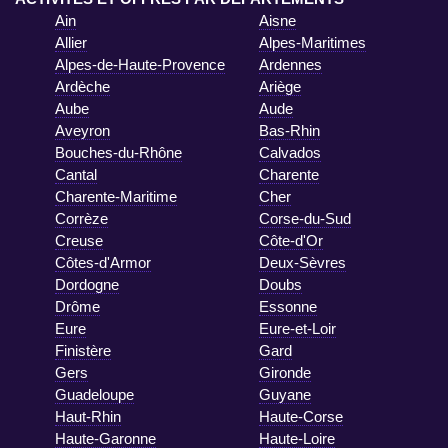
Ain
Aisne
Allier
Alpes-Maritimes
Alpes-de-Haute-Provence
Ardennes
Ardèche
Ariège
Aube
Aude
Aveyron
Bas-Rhin
Bouches-du-Rhône
Calvados
Cantal
Charente
Charente-Maritime
Cher
Corrèze
Corse-du-Sud
Creuse
Côte-d'Or
Côtes-d'Armor
Deux-Sèvres
Dordogne
Doubs
Drôme
Essonne
Eure
Eure-et-Loir
Finistère
Gard
Gers
Gironde
Guadeloupe
Guyane
Haut-Rhin
Haute-Corse
Haute-Garonne
Haute-Loire