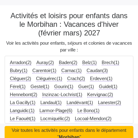
Activités et loisirs pour enfants dans
le Morbihan : Vacances d'hiver
(février mars) 2027
Voir les activités pour enfants, séjours et colonies de vacances
par ville :
Arradon(2)
Auray(2)
Baden(2)
Belz(1)
Brech(1)
Bubry(1)
Carentoir(1)
Carnac(1)
Caudan(3)
Cléguer(2)
Cléguérec(1)
Crach(2)
Erdeven(1)
Férel(1)
Gestel(1)
Gourin(1)
Guer(1)
Guidel(1)
Hennebont(2)
Inzinzac-Lochrist(1)
Kervignac(2)
La Gacilly(1)
Landaul(1)
Landévant(1)
Lanester(2)
Languidic(1)
Larmor-Plage(6)
Le Bono(1)
Le Faouët(1)
Locmiquélic(2)
Locoal-Mendon(2)
Lorient(20)
Malestroit(1)
Marzan(1)
Mauron(1)
Voir toutes les activités pour enfants dans le département
Merlevenez(2)
Monterblanc(1)
Nivillac(1)
"
Morbihan
"