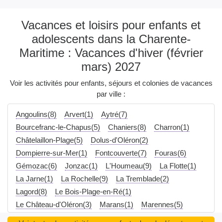
Vacances et loisirs pour enfants et
adolescents dans la Charente-
Maritime : Vacances d'hiver (février
mars) 2027
Voir les activités pour enfants, séjours et colonies de vacances
par ville :
Angoulins(8)
Arvert(1)
Aytré(7)
Bourcefranc-le-Chapus(5)
Chaniers(8)
Charron(1)
Châtelaillon-Plage(5)
Dolus-d'Oléron(2)
Dompierre-sur-Mer(1)
Fontcouverte(7)
Fouras(6)
Gémozac(6)
Jonzac(1)
L'Houmeau(9)
La Flotte(1)
La Jarne(1)
La Rochelle(9)
La Tremblade(2)
Lagord(8)
Le Bois-Plage-en-Ré(1)
Le Château-d'Oléron(3)
Marans(1)
Marennes(5)
Marennes-Hiers-Brouage(5)
Marsilly(8)