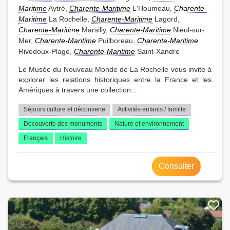
Maritime
Aytré,
Charente-Maritime
L'Houmeau,
Charente-
Maritime
La Rochelle,
Charente-Maritime
Lagord,
Charente-Maritime
Marsilly,
Charente-Maritime
Nieul-sur-
Mer,
Charente-Maritime
Puilboreau,
Charente-Maritime
Rivedoux-Plage,
Charente-Maritime
Saint-Xandre
Le Musée du Nouveau Monde de La Rochelle vous invite à
explorer les relations historiques entre la France et les
Amériques à travers une collection...
Séjours culture et découverte
Activités enfants / famille
Découverte des monuments
Nature et environnement
Français
Histoire
Consulter