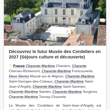
Découvrez le futur Musée des Cordeliers en
2027 (Séjours culture et découverte)
France
Charente-Maritime
Chaniers,
Charente
Cherves-Richemont,
Charente-Maritime
Fontcouverte,
Deux-Sèvres
Mauzé-sur-le-Mignon,
Charente-Maritime
Saint-Georges-des-Coteaux,
Charente-Maritime
Saint-
Jean-d'Angély,
Charente-Maritime
Saint-Savinien,
Charente-Maritime
Saintes,
Charente-Maritime
Surgères,
Charente-Maritime
Tonnay-Charente
Le Musée des Cordeliers de Saint-Jean-d'Angély est