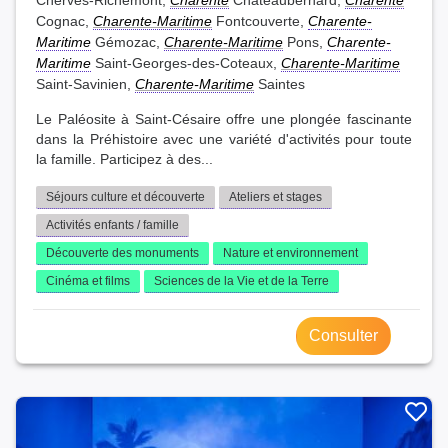
Cherves-Richemont,
Charente
Châteaubernard,
Charente
Cognac,
Charente-Maritime
Fontcouverte,
Charente-
Maritime
Gémozac,
Charente-Maritime
Pons,
Charente-
Maritime
Saint-Georges-des-Coteaux,
Charente-Maritime
Saint-Savinien,
Charente-Maritime
Saintes
Le Paléosite à Saint-Césaire offre une plongée fascinante
dans la Préhistoire avec une variété d'activités pour toute
la famille. Participez à des...
Séjours culture et découverte
Ateliers et stages
Activités enfants / famille
Découverte des monuments
Nature et environnement
Cinéma et films
Sciences de la Vie et de la Terre
Consulter