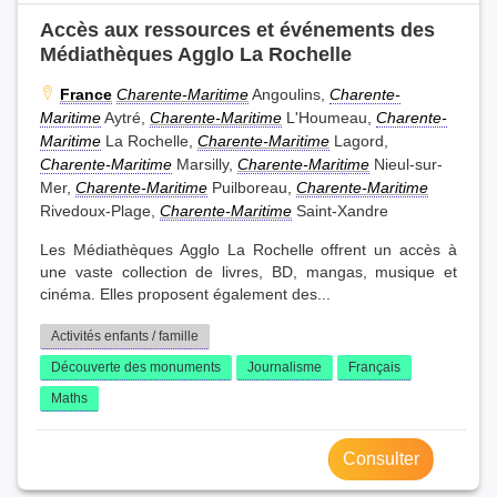
Accès aux ressources et événements des
Médiathèques Agglo La Rochelle
France
Charente-Maritime
Angoulins,
Charente-
Maritime
Aytré,
Charente-Maritime
L'Houmeau,
Charente-
Maritime
La Rochelle,
Charente-Maritime
Lagord,
Charente-Maritime
Marsilly,
Charente-Maritime
Nieul-sur-
Mer,
Charente-Maritime
Puilboreau,
Charente-Maritime
Rivedoux-Plage,
Charente-Maritime
Saint-Xandre
Les Médiathèques Agglo La Rochelle offrent un accès à
une vaste collection de livres, BD, mangas, musique et
cinéma. Elles proposent également des...
Activités enfants / famille
Découverte des monuments
Journalisme
Français
Maths
Consulter