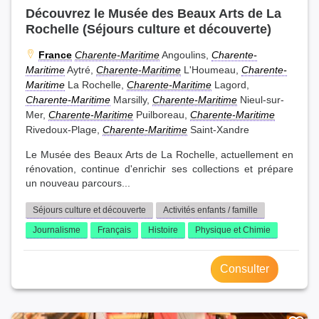
Découvrez le Musée des Beaux Arts de La
Rochelle (Séjours culture et découverte)
France
Charente-Maritime
Angoulins,
Charente-
Maritime
Aytré,
Charente-Maritime
L'Houmeau,
Charente-
Maritime
La Rochelle,
Charente-Maritime
Lagord,
Charente-Maritime
Marsilly,
Charente-Maritime
Nieul-sur-
Mer,
Charente-Maritime
Puilboreau,
Charente-Maritime
Rivedoux-Plage,
Charente-Maritime
Saint-Xandre
Le Musée des Beaux Arts de La Rochelle, actuellement en
rénovation, continue d'enrichir ses collections et prépare
un nouveau parcours...
Séjours culture et découverte
Activités enfants / famille
Journalisme
Français
Histoire
Physique et Chimie
Consulter