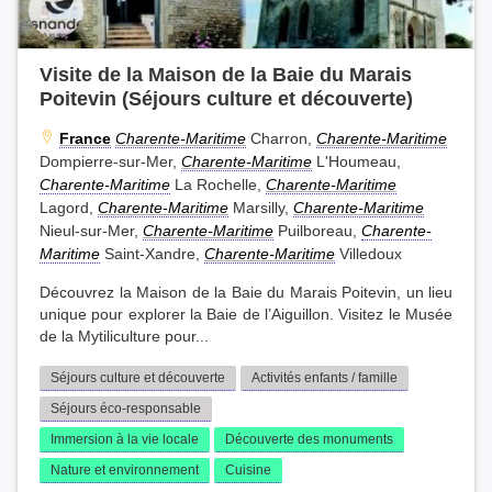
Visite de la Maison de la Baie du Marais
Poitevin (Séjours culture et découverte)
France
Charente-Maritime
Charron,
Charente-Maritime
Dompierre-sur-Mer,
Charente-Maritime
L'Houmeau,
Charente-Maritime
La Rochelle,
Charente-Maritime
Lagord,
Charente-Maritime
Marsilly,
Charente-Maritime
Nieul-sur-Mer,
Charente-Maritime
Puilboreau,
Charente-
Maritime
Saint-Xandre,
Charente-Maritime
Villedoux
Découvrez la Maison de la Baie du Marais Poitevin, un lieu
unique pour explorer la Baie de l’Aiguillon. Visitez le Musée
de la Mytiliculture pour...
Séjours culture et découverte
Activités enfants / famille
Séjours éco-responsable
Immersion à la vie locale
Découverte des monuments
Nature et environnement
Cuisine