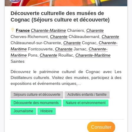
Découverte culturelle des musées de
Cognac (Séjours culture et découverte)
France
Charente-Maritime
Chaniers,
Charente
Cherves-Richemont,
Charente
Châteaubernard,
Charente
Châteauneuf-sur-Charente,
Charente
Cognac,
Charente-
Maritime
Fontcouverte,
Charente
Jarnac,
Charente-
Maritime
Pons,
Charente
Rouillac,
Charente-Maritime
Saintes
Découvrez le patrimoine culturel de Cognac avec Les
Distillateurs culturels. Visitez des musées, participez à des
expositions et événements uniques,...
Séjours culture et découverte
Activités enfants / famille
Découverte des monuments
Nature et environnement
Journalisme
Histoire
Consulter