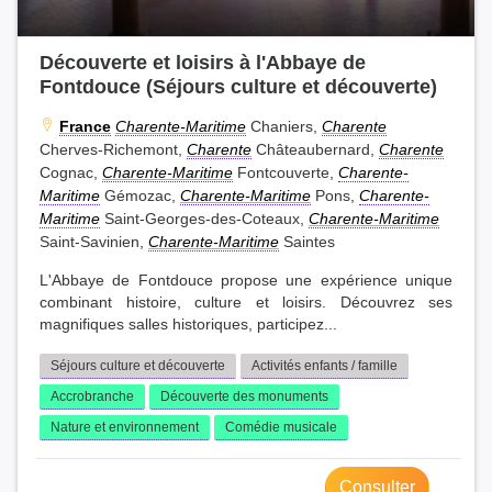
Découverte et loisirs à l'Abbaye de
Fontdouce (Séjours culture et découverte)
France
Charente-Maritime
Chaniers,
Charente
Cherves-Richemont,
Charente
Châteaubernard,
Charente
Cognac,
Charente-Maritime
Fontcouverte,
Charente-
Maritime
Gémozac,
Charente-Maritime
Pons,
Charente-
Maritime
Saint-Georges-des-Coteaux,
Charente-Maritime
Saint-Savinien,
Charente-Maritime
Saintes
L'Abbaye de Fontdouce propose une expérience unique
combinant histoire, culture et loisirs. Découvrez ses
magnifiques salles historiques, participez...
Séjours culture et découverte
Activités enfants / famille
Accrobranche
Découverte des monuments
Nature et environnement
Comédie musicale
Consulter