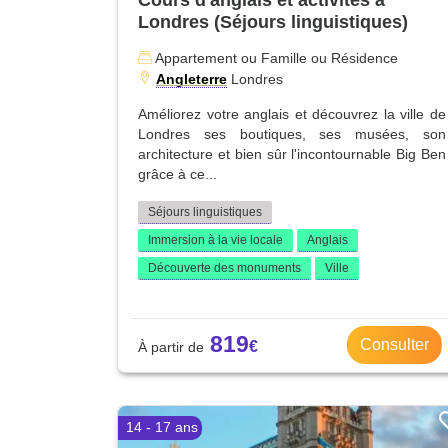
Londres (Séjours linguistiques)
Appartement ou Famille ou Résidence
Angleterre
Londres
Améliorez votre anglais et découvrez la ville de
Londres ses boutiques, ses musées, son
architecture et bien sûr l'incontournable Big Ben
grâce à ce...
Séjours linguistiques
Immersion à la vie locale
Anglais
Découverte des monuments
Ville
819
Consulter
14 - 17 ans