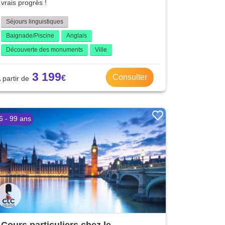
vrais progrès !
Séjours linguistiques
Baignade/Piscine
Anglais
Découverte des monuments
Ville
3 199
Consulter
6 - 99 ans
Cours particuliers chez le