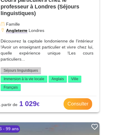
professeur à Londres (Séjours
linguistiques)
Famille
Angleterre
Londres
Découvrez la capitale londonienne de l'intérieur
!Avoir un enseignant particulier et vivre chez lui,
quelle expérience unique !Les cours
particuliers...
Séjours linguistiques
Immersion à la vie locale
Anglais
Ville
Français
1 029
Consulter
6 - 99 ans