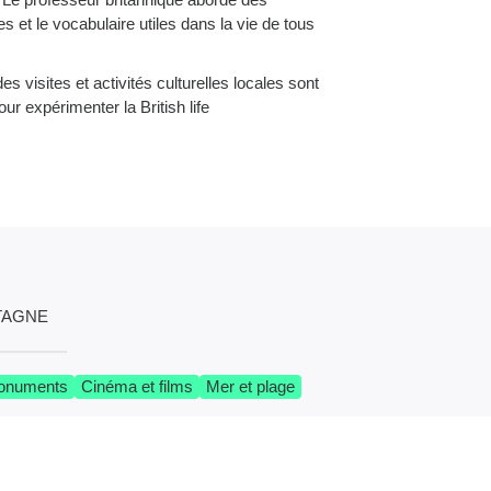
s et le vocabulaire utiles dans la vie de tous
des visites et activités culturelles locales sont
ur expérimenter la British life
TAGNE
onuments
Cinéma et films
Mer et plage