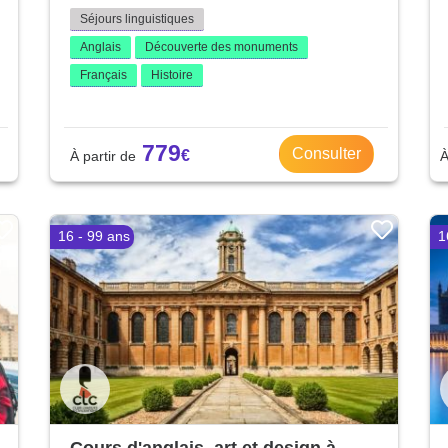
Séjours linguistiques
Anglais
Découverte des monuments
Français
Histoire
779
Consulter
16 - 99 ans
1
Cours d'anglais, art et design à