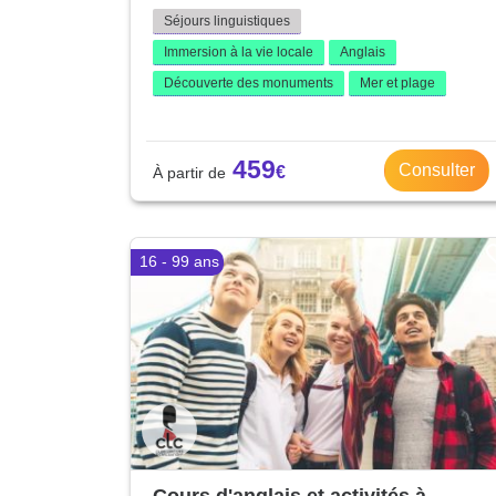
Séjours linguistiques
Immersion à la vie locale
Anglais
Découverte des monuments
Mer et plage
459
Consulter
16 - 99 ans
Cours d'anglais et activités à