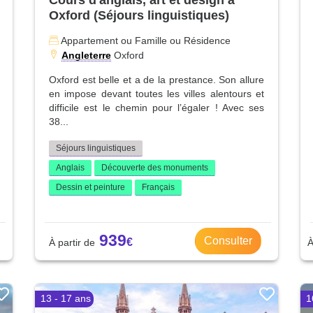
Oxford (Séjours linguistiques)
Appartement ou Famille ou Résidence
Angleterre
Oxford
Oxford est belle et a de la prestance. Son allure
en impose devant toutes les villes alentours et
difficile est le chemin pour l’égaler ! Avec ses
38...
Séjours linguistiques
Anglais
Découverte des monuments
Dessin et peinture
Français
939
Consulter
13 - 17 ans
1