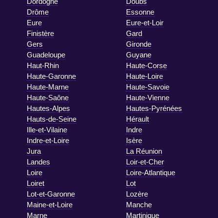
Dordogne
Doubs
Drôme
Essonne
Eure
Eure-et-Loir
Finistère
Gard
Gers
Gironde
Guadeloupe
Guyane
Haut-Rhin
Haute-Corse
Haute-Garonne
Haute-Loire
Haute-Marne
Haute-Savoie
Haute-Saône
Haute-Vienne
Hautes-Alpes
Hautes-Pyrénées
Hauts-de-Seine
Hérault
Ille-et-Vilaine
Indre
Indre-et-Loire
Isère
Jura
La Réunion
Landes
Loir-et-Cher
Loire
Loire-Atlantique
Loiret
Lot
Lot-et-Garonne
Lozère
Maine-et-Loire
Manche
Marne
Martinique