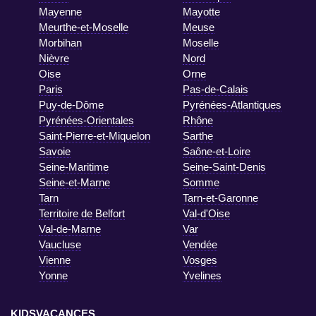
Mayenne
Mayotte
Meurthe-et-Moselle
Meuse
Morbihan
Moselle
Nièvre
Nord
Oise
Orne
Paris
Pas-de-Calais
Puy-de-Dôme
Pyrénées-Atlantiques
Pyrénées-Orientales
Rhône
Saint-Pierre-et-Miquelon
Sarthe
Savoie
Saône-et-Loire
Seine-Maritime
Seine-Saint-Denis
Seine-et-Marne
Somme
Tarn
Tarn-et-Garonne
Territoire de Belfort
Val-d'Oise
Val-de-Marne
Var
Vaucluse
Vendée
Vienne
Vosges
Yonne
Yvelines
KIDSVACANCES