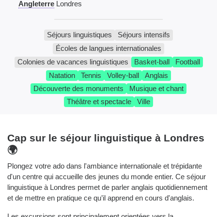
Angleterre
Londres
Séjours linguistiques
Séjours intensifs
Écoles de langues internationales
Colonies de vacances linguistiques
Basket-ball
Football
Natation
Tennis
Volley-ball
Anglais
Découverte des monuments
Musique et chant
Théâtre et spectacle
Ville
Cap sur le séjour linguistique à Londres
🌍
Plongez votre ado dans l'ambiance internationale et trépidante
d'un centre qui accueille des jeunes du monde entier. Ce séjour
linguistique à Londres permet de parler anglais quotidiennement
et de mettre en pratique ce qu’il apprend en cours d'anglais.
Les excursions sont principalement orientées vers la