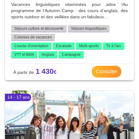
Vacances linguistiques vitaminées pour ados !Au
programme de l'Autumn Camp : des cours d'anglais, des
sports outdoor et des veillées dans un fabuleux...
Séjours culture et découverte
Séjours linguistiques
Colonies de vacances
Course d'orientation
Escalade
Multi-sports
Tir à l'arc
VTT et BMX
Anglais
Campagne
1 430
Consulter
14 - 17 ans