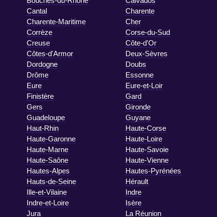
Bouches-du-Rhône
Calvados
Cantal
Charente
Charente-Maritime
Cher
Corrèze
Corse-du-Sud
Creuse
Côte-d'Or
Côtes-d'Armor
Deux-Sèvres
Dordogne
Doubs
Drôme
Essonne
Eure
Eure-et-Loir
Finistère
Gard
Gers
Gironde
Guadeloupe
Guyane
Haut-Rhin
Haute-Corse
Haute-Garonne
Haute-Loire
Haute-Marne
Haute-Savoie
Haute-Saône
Haute-Vienne
Hautes-Alpes
Hautes-Pyrénées
Hauts-de-Seine
Hérault
Ille-et-Vilaine
Indre
Indre-et-Loire
Isère
Jura
La Réunion