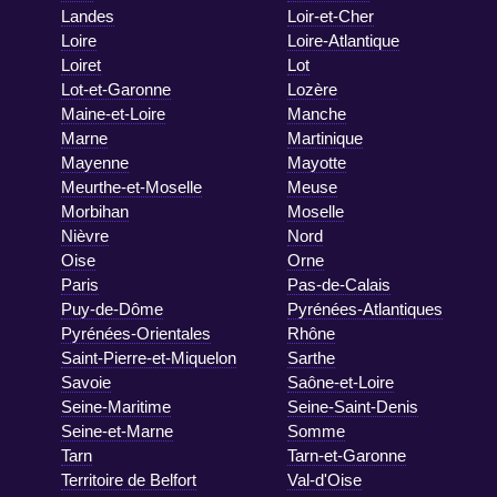
Landes
Loir-et-Cher
Loire
Loire-Atlantique
Loiret
Lot
Lot-et-Garonne
Lozère
Maine-et-Loire
Manche
Marne
Martinique
Mayenne
Mayotte
Meurthe-et-Moselle
Meuse
Morbihan
Moselle
Nièvre
Nord
Oise
Orne
Paris
Pas-de-Calais
Puy-de-Dôme
Pyrénées-Atlantiques
Pyrénées-Orientales
Rhône
Saint-Pierre-et-Miquelon
Sarthe
Savoie
Saône-et-Loire
Seine-Maritime
Seine-Saint-Denis
Seine-et-Marne
Somme
Tarn
Tarn-et-Garonne
Territoire de Belfort
Val-d'Oise