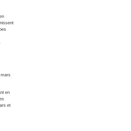
 en
unissent
upes
.
e mars
ant en
des
ars et