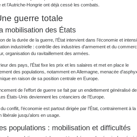
 et l’Autriche-Hongrie ont déjà cessé les combats.
Une guerre totale
a mobilisation des États
on de la durée de la guerre, l’État intervient dans l’économie et intensif
ation industrielle : contrôle des industries d’armement et du commer
ur, organisation du ravitaillement des armées.
érieur des pays, l’État fixe les prix et les salaires et met en place le
nement des populations, notamment en Allemagne, menacée d’asphyx
ique en raison de sa position centrale en Europe.
ncement de l’effort de guerre se fait par un endettement généralisé d
Les États-Unis deviennent les créanciers de l’Europe.
n du conflit, l’économie est partout dirigée par l’État, contrairement à la
on libérale jusqu’alors en usage.
es populations : mobilisation et difficultés