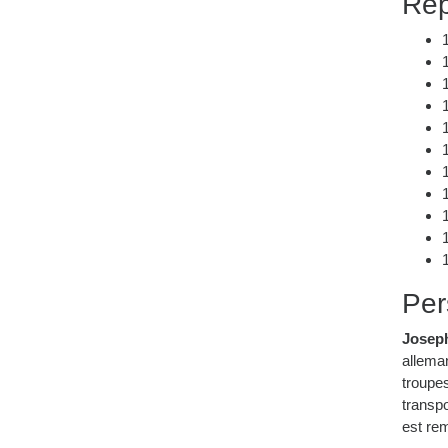
Rep
Per
Joseph
alleman
troupes
transpo
est re