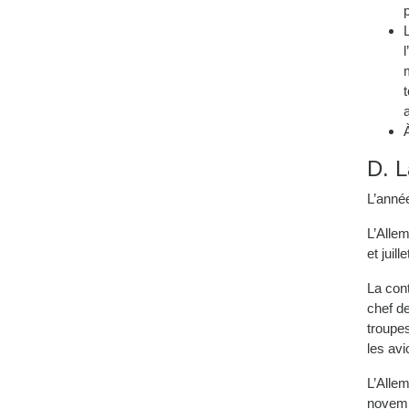
D. L
L’anné
L’Alle
et juill
La con
chef de
troupes
les avi
L’Alle
novemb