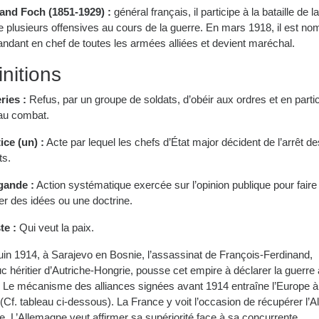
and Foch (1851-1929) :
général français, il participe à la bataille de 
ge plusieurs offensives au cours de la guerre. En mars 1918, il est n
dant en chef de toutes les armées alliées et devient maréchal.
initions
ries :
Refus, par un groupe de soldats, d’obéir aux ordres et en partic
 au combat.
ice (un) :
Acte par lequel les chefs d’État major décident de l’arrêt de
s.
gande :
Action systématique exercée sur l’opinion publique pour faire
er des idées ou une doctrine.
te :
Qui veut la paix.
uin 1914, à Sarajevo en Bosnie, l’assassinat de François-Ferdinand,
c héritier d’Autriche-Hongrie, pousse cet empire à déclarer la guerre 
. Le mécanisme des alliances signées avant 1914 entraîne l’Europe à
(Cf. tableau ci-dessous). La France y voit l’occasion de récupérer l’A
e. L’Allemagne veut affirmer sa supériorité face à sa concurrente