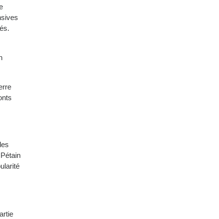
e
nsives
és.
n
erre
onts
des
 Pétain
ularité
artie