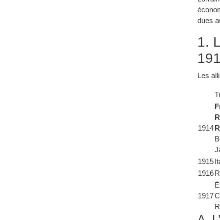
économ
dues au
1. 
191
Les al
T
F
R
1914
R
B
J
1915
It
1916
R
É
1917
C
R
A. L