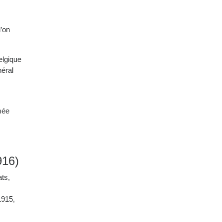
l’on
elgique
néral
mée
916)
ats,
1915,