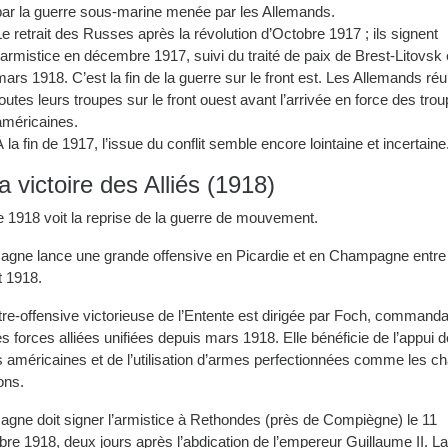
par la guerre sous-marine menée par les Allemands.
Le retrait des Russes après la révolution d’Octobre 1917 ; ils signent
l’armistice en décembre 1917, suivi du traité de paix de Brest-Litovsk
mars 1918. C’est la fin de la guerre sur le front est. Les Allemands ré
toutes leurs troupes sur le front ouest avant l’arrivée en force des tro
américaines.
À la fin de 1917, l’issue du conflit semble encore lointaine et incertaine
a victoire des Alliés (1918)
e 1918 voit la reprise de la guerre de mouvement.
magne lance une grande offensive en Picardie et en Champagne entr
et 1918.
tre-offensive victorieuse de l’Entente est dirigée par Foch, command
s forces alliées unifiées depuis mars 1918. Elle bénéficie de l’appui 
 américaines et de l’utilisation d’armes perfectionnées comme les ch
ons.
magne doit signer l’armistice à Rethondes (près de Compiègne) le 11
re 1918, deux jours après l’abdication de l’empereur Guillaume II. La