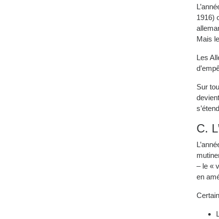
L’année
1916) 
allema
Mais le
Les All
d’empê
Sur tou
devient
s’étend
C. L
L’anné
mutiner
– le « 
en amél
Certai