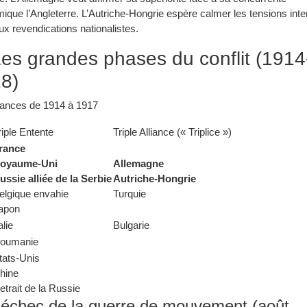
ique l’Angleterre. L’Autriche-Hongrie espère calmer les tensions int
x revendications nationalistes.
Les grandes phases du conflit (1914
8)
liances de 1914 à 1917
riple Entente
Triple Alliance (« Triplice »)
rance
oyaume-Uni
Allemagne
ussie alliée de la Serbie
Autriche-Hongrie
elgique envahie
Turquie
apon
alie
Bulgarie
oumanie
tats-Unis
hine
etrait de la Russie
’échec de la guerre de mouvement (août-