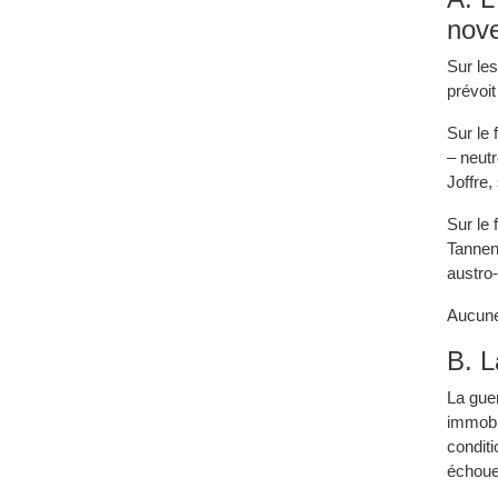
nov
Sur le
prévoit
Sur le 
– neutr
Joffre,
Sur le 
Tannen
austro
Aucune 
B. L
La guer
immobi
conditi
échoue