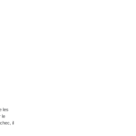
e les
 le
chec, il