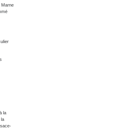
la Marne
ommé
ulier
s
à la
 la
lsace-