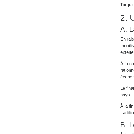
Turquie
2. 
A. L
En rais
mobilis
extérie
À l’int
ration
économ
Le fina
pays. 
À la fi
traditi
B. L