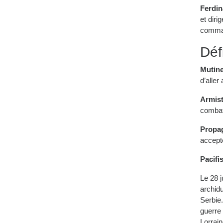
Ferdin
et diri
comman
Déf
Mutine
d’aller
Armist
combat
Propa
accept
Pacifis
Le 28 j
archidu
Serbie
guerre 
Lorrain