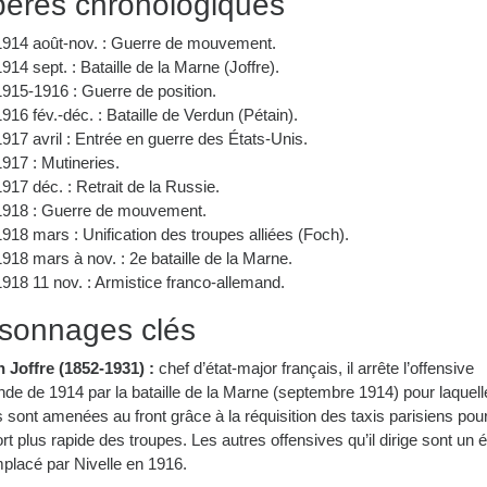
ères chronologiques
1914 août-nov. : Guerre de mouvement.
1914 sept. : Bataille de la Marne (Joffre).
1915-1916 : Guerre de position.
1916 fév.-déc. : Bataille de Verdun (Pétain).
1917 avril : Entrée en guerre des États-Unis.
1917 : Mutineries.
1917 déc. : Retrait de la Russie.
1918 : Guerre de mouvement.
1918 mars : Unification des troupes alliées (Foch).
1918 mars à nov. : 2e bataille de la Marne.
1918 11 nov. : Armistice franco-allemand.
sonnages clés
 Joffre (1852-1931) :
chef d’état-major français, il arrête l’offensive
de de 1914 par la bataille de la Marne (septembre 1914) pour laquell
 sont amenées au front grâce à la réquisition des taxis parisiens pour
rt plus rapide des troupes. Les autres offensives qu’il dirige sont un é
mplacé par Nivelle en 1916.