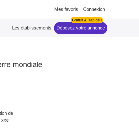
Mes favoris
Connexion
Les établissements
Déposez votre annonce
erre mondiale
,
tion de
u xxe